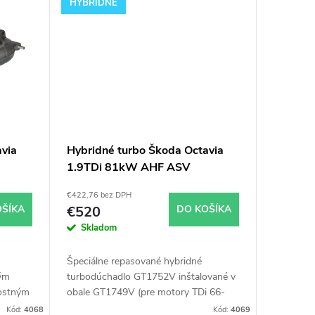
HYBRIDNÉ
via
Hybridné turbo Škoda Octavia
1.9TDi 81kW AHF ASV
GT1752V v obale GT1749V
€422,76 bez DPH
OŠÍKA
€520
DO KOŠÍKA
Skladom
Špeciálne repasované hybridné
ým
turbodúchadlo GT1752V inštalované v
ostným
obale GT1749V (pre motory TDi 66-
Pre
85KW). Vhodné najmä k
Kód:
4068
Kód:
4069