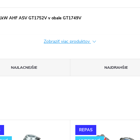
i 81kW AHF ASV GT1752V v obale GT1749V
Zobraziť viac produktov
NAJLACNEJŠIE
NAJDRAHŠIE
S
REPAS