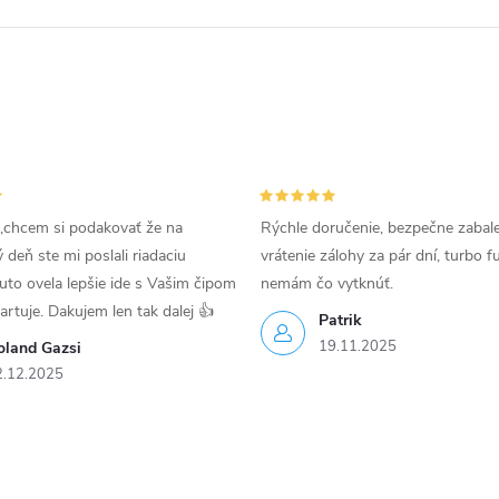
,chcem si podakovať že na
Rýchle doručenie, bezpečne zabal
deň ste mi poslali riadaciu
vrátenie zálohy za pár dní, turbo f
uto ovela lepšie ide s Vašim čipom
nemám čo vytknúť.
tartuje. Dakujem len tak dalej 👍
Patrik
19.11.2025
oland Gazsi
2.12.2025