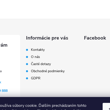
Informácie pre vás
Facebook
Kontakty
O nás
Časté dotazy
Obchodné podmienky
GDPR
k
9 888
oužíva súbory cookie. Ďalším prechádzaním tohto