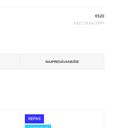
€520
€422,76 bez DPH
NAJPREDÁVANEJŠIE
REPAS