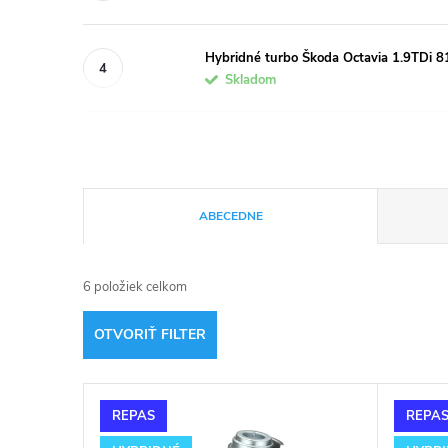
Hybridné turbo Škoda Octavia 1.9TD
Skladom
R
ABECEDNE
a
6
položiek celkom
d
OTVORIŤ FILTER
e
V
n
REPAS
REPA