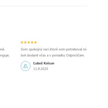
ené,
Som spokojný veci ktoré som potreboval mi
unguje,
boli dodané včas a v poriadku Odporúčam.
Ľuboš Kolcun
11.9.2025