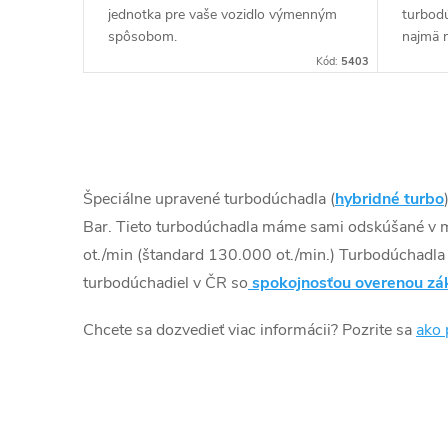
jednotka pre vaše vozidlo výmenným
turbod
spôsobom.
najmä 
napr. c
Kód:
5403
O
v
Špeciálne upravené turbodúchadla (
hybridné turbo
l
Bar. Tieto turbodúchadla máme sami odskúšané v 
ot./min (štandard 130.000 ot./min.) Turbodúchadl
á
turbodúchadiel v ČR so
spokojnosťou overenou zá
d
Chcete sa dozvedieť viac informácii? Pozrite sa
ako 
a
c
i