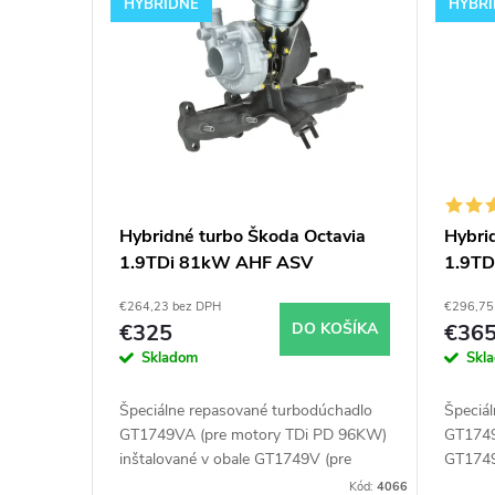
ý
i
HYBRIDNÉ
HYBR
p
e
i
p
s
r
p
o
Hybridné turbo Škoda Octavia
Hybri
1.9TDi 81kW AHF ASV
1.9T
r
d
GT1749VA v obale GT1749V
GT174
€264,23 bez DPH
€296,75
o
u
€325
DO KOŠÍKA
€36
Skladom
Skl
d
k
Špeciálne repasované turbodúchadlo
Špeciá
u
GT1749VA (pre motory TDi PD 96KW)
GT1749
t
inštalované v obale GT1749V (pre
GT1749
motory TDi 66-85KW). Vhodné najmä
Vhodné
Kód:
4066