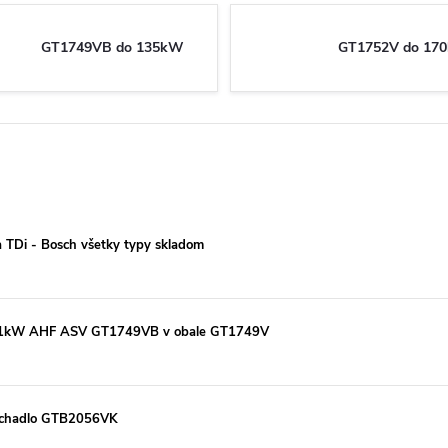
GT1749VB do 135kW
GT1752V do 17
a TDi - Bosch všetky typy skladom
i 81kW AHF ASV GT1749VB v obale GT1749V
dúchadlo GTB2056VK