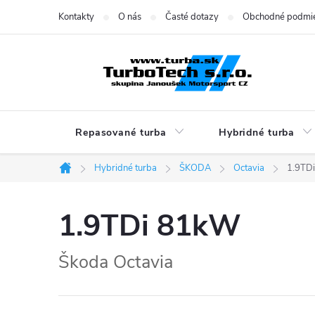
Prejsť
Kontakty
O nás
Časté dotazy
Obchodné podmi
na
obsah
Repasované turba
Hybridné turba
Hybridné turba
ŠKODA
Octavia
1.9TD
Domov
1.9TDi 81kW
Škoda Octavia