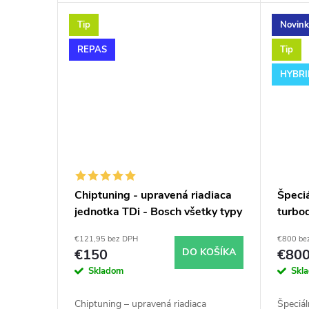
k
o
k výkonnostným úpravam ako napr.
úpravám
chiptuning. Pre vozidlá Škoda Octavia
vozidl
Tip
Novin
t
v
1.9TDi 81kW AHF ASV.
AHF A
REPAS
Tip
o
HYBR
v
Chiptuning - upravená riadiaca
Špeci
jednotka TDi - Bosch všetky typy
turbo
skladom
€121,95 bez DPH
€800 be
€150
DO KOŠÍKA
€80
Skladom
Skl
Chiptuning – upravená riadiaca
Špeciá