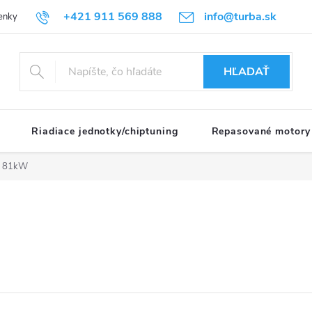
+421 911 569 888
info@turba.sk
enky
GDPR
HĽADAŤ
Riadiace jednotky/chiptuning
Repasované motory
i 81kW