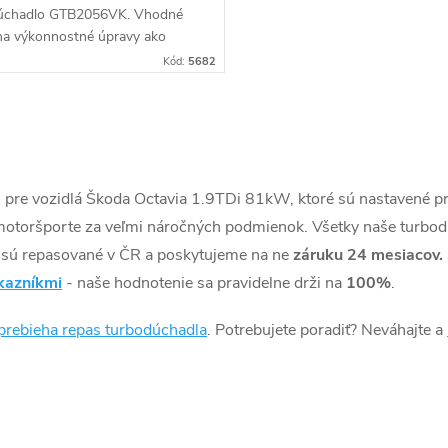
úchadlo GTB2056VK. Vhodné
na výkonnostné úpravy ako
hiptuning.
Kód:
5682
) pre vozidlá Škoda Octavia 1.9TDi 81kW, ktoré sú nastavené p
motoršporte za veľmi náročných podmienok. Všetky naše turb
a sú repasované v ČR a poskytujeme na ne
záruku 24 mesiacov.
kazníkmi
- naše hodnotenie sa pravidelne drži na
100%
.
prebieha repas turbodúchadla
. Potrebujete poradiť? Neváhajte a