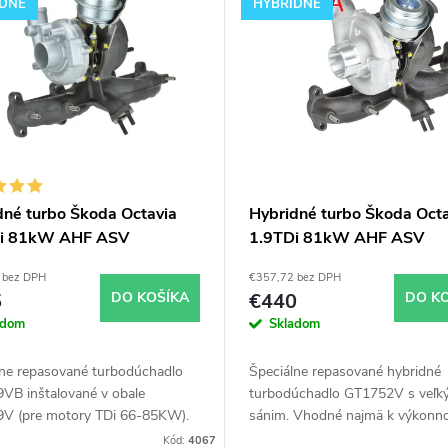
IDNÉ
HYBRIDNÉ
dné turbo Škoda Octavia
Hybridné turbo Škoda Octa
Di 81kW AHF ASV
1.9TDi 81kW AHF ASV
9VB v obale GT1749V
GT1752V s veľkým sánim
 bez DPH
€357,72 bez DPH
5
DO KOŠÍKA
€440
DO K
adom
Skladom
lne repasované turbodúchadlo
Špeciálne repasované hybridné
VB inštalované v obale
turbodúchadlo GT1752V s veľk
V (pre motory TDi 66-85KW).
sánim. Vhodné najmä k výkonn
 najmä k výkonnostným
úpravam ako napr. chiptuning. 
Kód:
4067