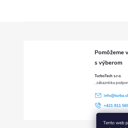
u
Z
á
p
ä
TurboTech s.r.o.
t
i
info
@
turba.s
+421 911 56
e
Tento web p