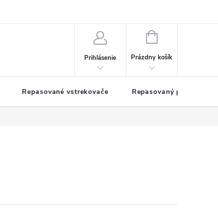
NÁKUPNÝ
KOŠÍK
Prázdny košík
Prihlásenie
Repasované vstrekovače
Repasovaný pohon TDM