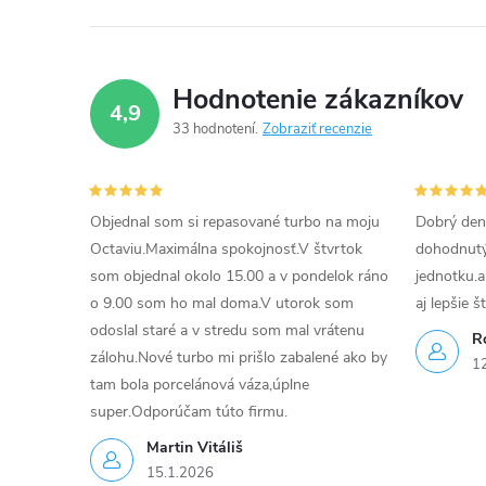
e
p
Hodnotenie zákazníkov
r
4,9
33 hodnotení
Zobraziť recenzie
v
k
Objednal som si repasované turbo na moju
Dobrý den
y
Octaviu.Maximálna spokojnosť.V štvrtok
dohodnutý 
v
som objednal okolo 15.00 a v pondelok ráno
jednotku.a
o 9.00 som ho mal doma.V utorok som
aj lepšie š
ý
odoslal staré a v stredu som mal vrátenu
R
p
zálohu.Nové turbo mi prišlo zabalené ako by
1
tam bola porcelánová váza,úplne
i
super.Odporúčam túto firmu.
s
Martin Vitáliš
15.1.2026