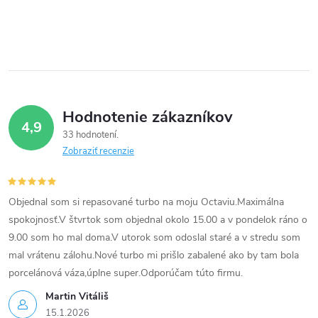
c
i
e
p
Hodnotenie zákazníkov
r
4,9
33 hodnotení
v
Zobraziť recenzie
k
Objednal som si repasované turbo na moju Octaviu.Maximálna
y
spokojnosť.V štvrtok som objednal okolo 15.00 a v pondelok ráno o
v
9.00 som ho mal doma.V utorok som odoslal staré a v stredu som
mal vrátenu zálohu.Nové turbo mi prišlo zabalené ako by tam bola
ý
porcelánová váza,úplne super.Odporúčam túto firmu.
p
Martin Vitáliš
15.1.2026