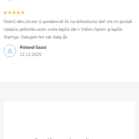
i
s
Dobrý den,chcem si podakovať že na dohodnutý deň ste mi poslali
u
riadaciu jednotku.auto ovela lepšie ide s Vašim čipom aj lepšie
štartuje. Dakujem len tak dalej 👍
Roland Gazsi
12.12.2025
Z
á
p
ä