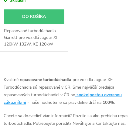
r
Skladom
o
o
DO KOŠÍKA
d
d
Repasované turbodúchadlo
u
Garrett pre vozidlá Jaguar XF
u
120kW 132W, XE 120kW
k
132kW, E-Pace 110kW 132kW,
F-Pace 120kW 132kW, Land
k
Rover Discovery 110kW
t
O
132kW, Range Rover Evoque
t
110kW 120kW 132kW, Range
v
Kvalitné
repasované turbodúchadla
pre vozidlá Jaguar XE.
o
Rover Velar 132kW 177kW
Turbodúchadla sú repasované v ČR. Sme najväčší predajca
o
l
repasovaných turbodúchadiel v ČR so
spokojnosťou overenou
v
á
zákazníkmi
- naše hodnotenie sa pravidelne drží na
100%.
v
d
Chcete sa dozvedieť viac informácii? Pozrite sa ako prebieha repas
turbodúchadla. Potrebujete poradiť? Neváhajte a kontaktujte nás.
a