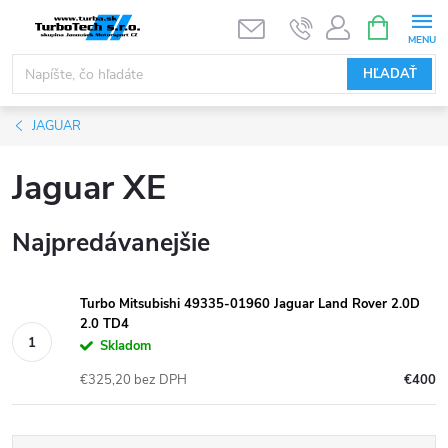
Prejsť
NÁKUPN
KOŠÍK
na
obsah
HĽADAŤ
JAGUAR
Jaguar XE
Najpredávanejšie
Turbo Mitsubishi 49335-01960 Jaguar Land Rover 2.0D
2.0 TD4
Skladom
€325,20 bez DPH
€400