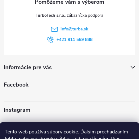
t
TurboTech s.r.o.
i
info
@
turba.sk
e
+421 911 569 888
Informácie pre vás
Facebook
Instagram
Sledovať na Instagrame
Tento web používa súbory cookie. Ďalším prechádzaním
tohto webu vyjadrujete súhlas s ich používaním. Viac