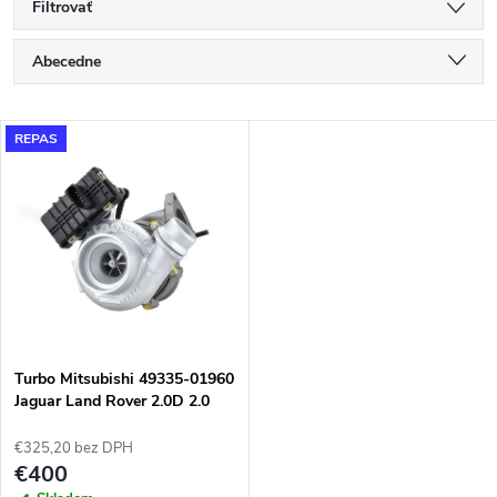
Filtrovať
R
Abecedne
a
Najlacnejšie
V
REPAS
Najdrahšie
d
ý
Najpredávanejšie
e
p
n
i
i
s
e
Turbo Mitsubishi 49335-01960
Jaguar Land Rover 2.0D 2.0
p
TD4
p
€325,20 bez DPH
r
€400