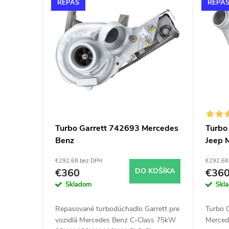
n
REPAS
REPA
ý
i
p
e
i
p
s
r
p
o
Turbo Garrett 742693 Mercedes
Turbo
Benz
Jeep 
r
d
€292,68 bez DPH
€292,68
o
u
€360
DO KOŠÍKA
€36
Skladom
Skl
d
k
Repasované turbodúchadlo Garrett pre
Turbo G
u
vozidlá Mercedes Benz C-Class 75kW
Merced