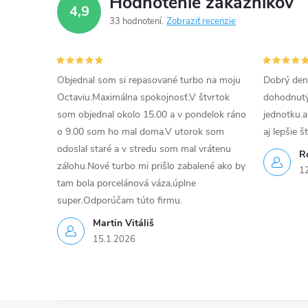
Hodnotenie zákazníkov
4,9
p
33 hodnotení
Zobraziť recenzie
r
v
Objednal som si repasované turbo na moju
Dobrý den
k
Octaviu.Maximálna spokojnosť.V štvrtok
dohodnutý 
som objednal okolo 15.00 a v pondelok ráno
jednotku.a
y
o 9.00 som ho mal doma.V utorok som
aj lepšie š
v
odoslal staré a v stredu som mal vrátenu
R
zálohu.Nové turbo mi prišlo zabalené ako by
1
ý
tam bola porcelánová váza,úplne
super.Odporúčam túto firmu.
p
Martin Vitáliš
i
15.1.2026
s
u