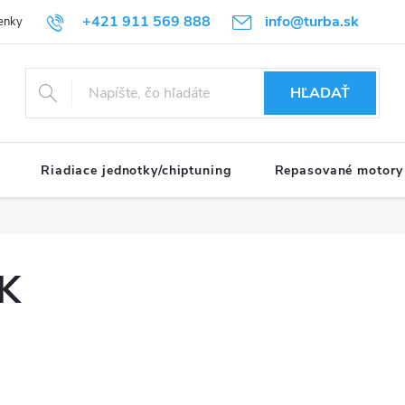
+421 911 569 888
info@turba.sk
enky
GDPR
HĽADAŤ
Riadiace jednotky/chiptuning
Repasované motory
LK