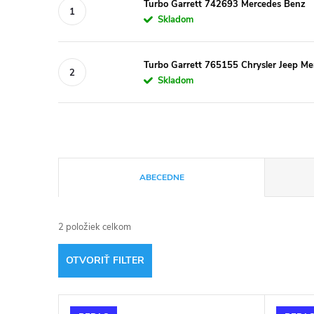
Turbo Garrett 742693 Mercedes Benz
Skladom
Turbo Garrett 765155 Chrysler Jeep M
Skladom
R
ABECEDNE
a
2
položiek celkom
d
OTVORIŤ FILTER
e
V