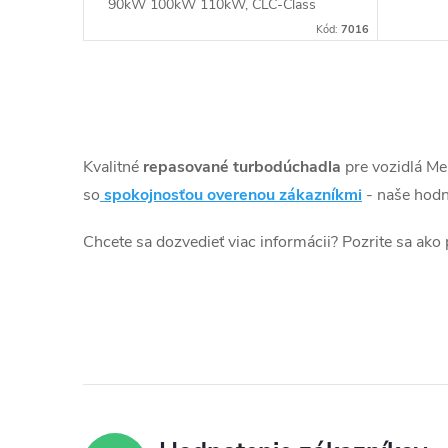
t
90kW 100kW 110kW, CLC-Class
90kW 110kW, CLK 100kW 110kW, E-
k
Kód:
7016
o
Class 75kW 90kW 100kW 110kW
t
v
O
o
v
Kvalitné
repasované turbodúchadla
pre vozidlá Me
v
l
so
spokojnosťou overenou zákazníkmi
- naše hodn
á
Chcete sa dozvedieť viac informácii? Pozrite sa ako
d
a
c
i
e