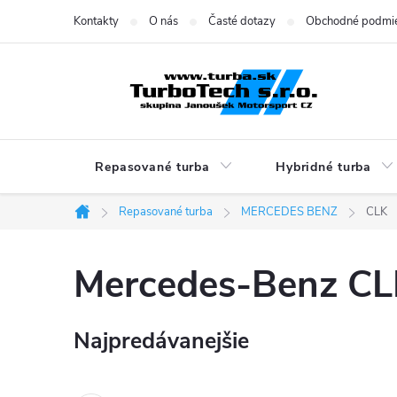
Prejsť
Kontakty
O nás
Časté dotazy
Obchodné podmi
na
obsah
Repasované turba
Hybridné turba
Repasované turba
MERCEDES BENZ
CLK
Domov
Mercedes-Benz C
Najpredávanejšie