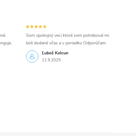
ené,
Som spokojný veci ktoré som potreboval mi
unguje,
boli dodané včas a v poriadku Odporúčam.
Ľuboš Kolcun
11.9.2025