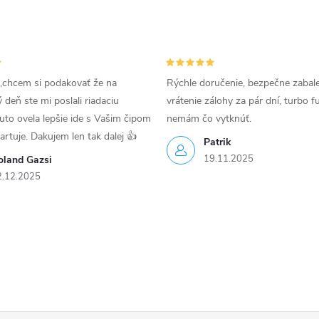
,chcem si podakovať že na
Rýchle doručenie, bezpečne zabal
deň ste mi poslali riadaciu
vrátenie zálohy za pár dní, turbo f
uto ovela lepšie ide s Vašim čipom
nemám čo vytknúť.
tartuje. Dakujem len tak dalej 👍
Patrik
19.11.2025
oland Gazsi
2.12.2025