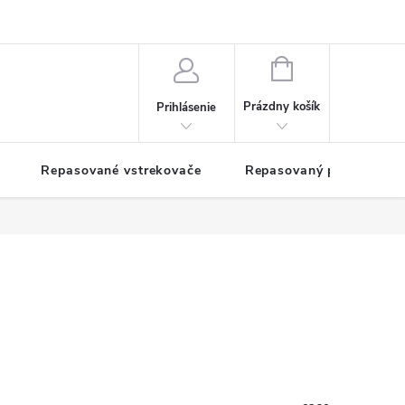
NÁKUPNÝ
KOŠÍK
Prázdny košík
Prihlásenie
Repasované vstrekovače
Repasovaný pohon TDM