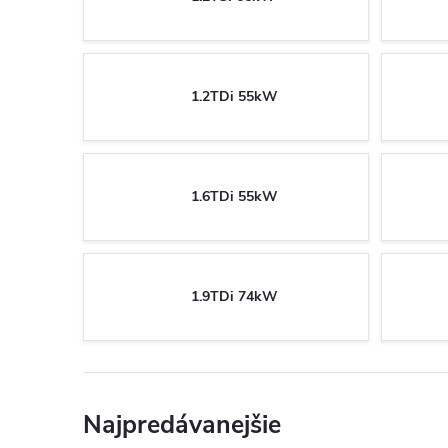
1.2TDi 55kW
1.6TDi 55kW
1.9TDi 74kW
Najpredávanejšie