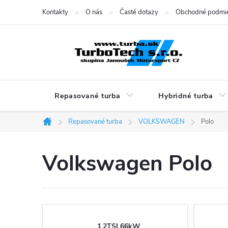
Prejsť
Kontakty
O nás
Časté dotazy
Obchodné podmi
na
obsah
Repasované turba
Hybridné turba
Repasované turba
VOLKSWAGEN
Polo
Domov
Volkswagen Polo
1.2TSI 66kW