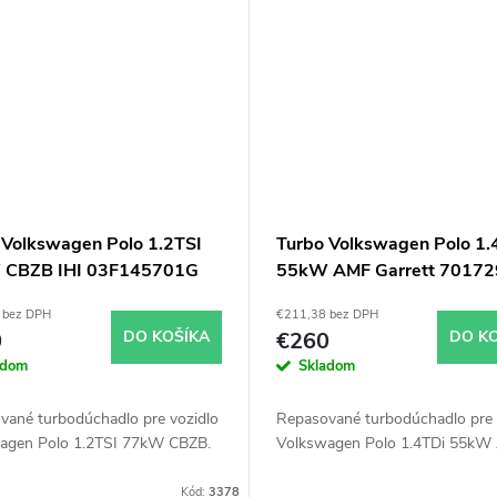
 Volkswagen Polo 1.2TSI
Turbo Volkswagen Polo 1.
 CBZB IHI 03F145701G
55kW AMF Garrett 70172
 bez DPH
€211,38 bez DPH
0
DO KOŠÍKA
€260
DO K
adom
Skladom
vané turbodúchadlo pre vozidlo
Repasované turbodúchadlo pre 
agen Polo 1.2TSI 77kW CBZB.
Volkswagen Polo 1.4TDi 55kW
Kód:
3378