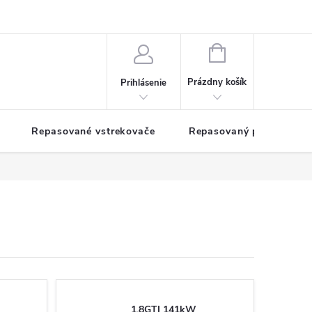
NÁKUPNÝ
KOŠÍK
Prázdny košík
Prihlásenie
Repasované vstrekovače
Repasovaný pohon TDM
1.8GTI 141kW