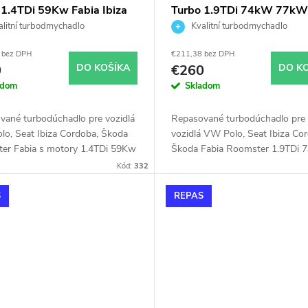
 1.4TDi 59Kw Fabia Ibiza
Turbo 1.9TDi 74kW 77k
ba Polo Roomster KKK
BSW KKK 54399700019
litní turbodmychadlo
Kvalitní turbodmychadlo
9700054
54399880019 54399700
 bez DPH
€211,38 bez DPH
54399880008
0
DO KOŠÍKA
€260
DO K
adom
Skladom
vané turbodúchadlo pre vozidlá
Repasované turbodúchadlo pre
o, Seat Ibiza Cordoba, Škoda
vozidlá VW Polo, Seat Ibiza Co
er Fabia s motory 1.4TDi 59Kw
Škoda Fabia Roomster 1.9TDi 
77kW.
Kód:
332
S
REPAS