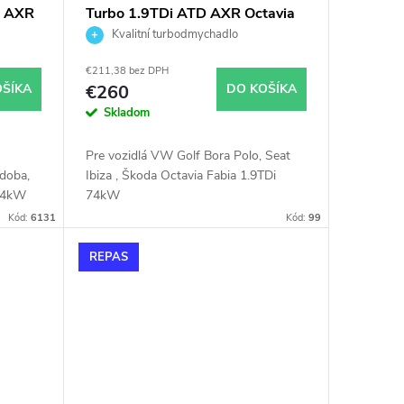
W AXR
Turbo 1.9TDi ATD AXR Octavia
Golf Polo Fabia Ibiza KKK
Kvalitní turbodmychadlo
008
54399700006 54399700017
€211,38 bez DPH
OŠÍKA
€260
DO KOŠÍKA
Skladom
Pre vozidlá VW Golf Bora Polo, Seat
rdoba,
Ibiza , Škoda Octavia Fabia 1.9TDi
74kW
74kW
Kód:
6131
Kód:
99
REPAS