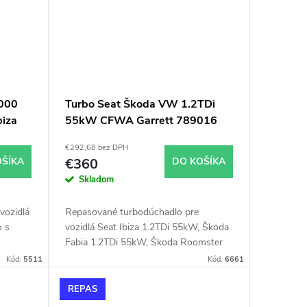
000
Turbo Seat Škoda VW 1.2TDi
biza
55kW CFWA Garrett 789016
€292,68 bez DPH
OŠÍKA
€360
DO KOŠÍKA
Skladom
vozidlá
Repasované turbodúchadlo pre
o s
vozidlá Seat Ibiza 1.2TDi 55kW, Škoda
Fabia 1.2TDi 55kW, Škoda Roomster
1.2TDi 55kW, VW Polo 1.2TDi 55kW
Kód:
5511
Kód:
6661
REPAS