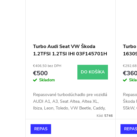
Turbo Audi Seat VW Škoda
Turb
1.2TFSI 1.2TSI IHI 03F145701H
16309
Fabia 
€406,50 bez DPH
€292,68
€500
DO KOŠÍKA
€36
Skladom
Skl
Repasované turbodúchadlo pre vozidlá
Repaso
AUDI A1, A3, Seat Altea, Altea XL,
Škoda F
Ibiza, Leon, Toledo, VW Beetle, Caddy,
55kW, 
Golf, Jetta, Polo, Touran, Škoda Fabia,
1.4TDi
Kód:
5746
Octavia, Rapid, Roomster, Yeti
66kW,
REPAS
REPA