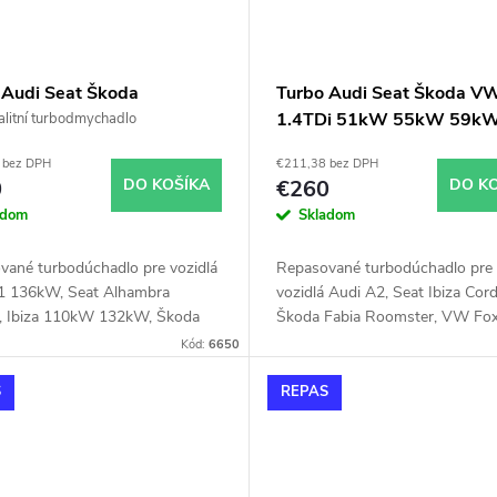
 Audi Seat Škoda
Turbo Audi Seat Škoda V
swagen KKK 53039700142
1.4TDi 51kW 55kW 59k
litní turbodmychadlo
Si 103kW 110kW 118kW
Garrett 733783
 bez DPH
€211,38 bez DPH
W 132kW 136kW
0
DO KOŠÍKA
€260
DO K
adom
Skladom
vané turbodúchadlo pre vozidlá
Repasované turbodúchadlo pre
1 136kW, Seat Alhambra
vozidlá Audi A2, Seat Ibiza Cor
 Ibiza 110kW 132kW, Škoda
Škoda Fabia Roomster, VW Fox
RS 132kW, VW Beetle 118kW,
51kW, 55kW, 59kW
Kód:
6650
kW, EOS 118kW, Golf 103kW
 125kW, Jetta 103kW 118kW
S
REPAS
 Passat 118kW, Polo GTi
 Sharan 110kW, Scirocco
118kW, Tiguan 118kW, Touran
 125kW