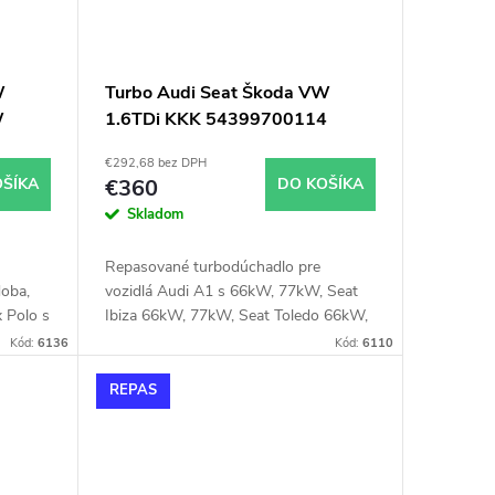
W
Turbo Audi Seat Škoda VW
W
1.6TDi KKK 54399700114
54399700098 54399700094
€292,68 bez DPH
54399700136 54399700086
OŠÍKA
€360
DO KOŠÍKA
Skladom
Repasované turbodúchadlo pre
doba,
vozidlá Audi A1 s 66kW, 77kW, Seat
 Polo s
Ibiza 66kW, 77kW, Seat Toledo 66kW,
77kW Škoda Fabia 55kW, 66kW,
Kód:
6136
Kód:
6110
77kW, Škoda Rapid 66kW, 77kW,
Škoda Roomster 66kW, 77kW, VW
REPAS
New Beetle 77kW, VW Polo 55kW,
66kW, 77kW