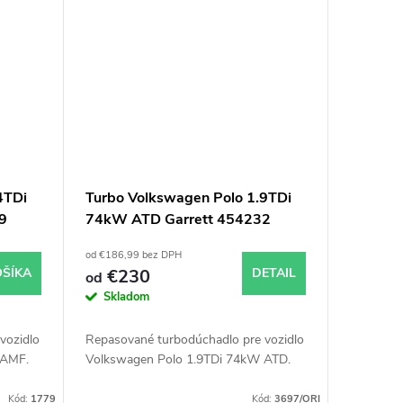
4TDi
Turbo Volkswagen Polo 1.9TDi
9
74kW ATD Garrett 454232
713672 713673
od €186,99 bez DPH
OŠÍKA
€230
DETAIL
od
Skladom
vozidlo
Repasované turbodúchadlo pre vozidlo
 AMF.
Volkswagen Polo 1.9TDi 74kW ATD.
Kód:
1779
Kód:
3697/ORI