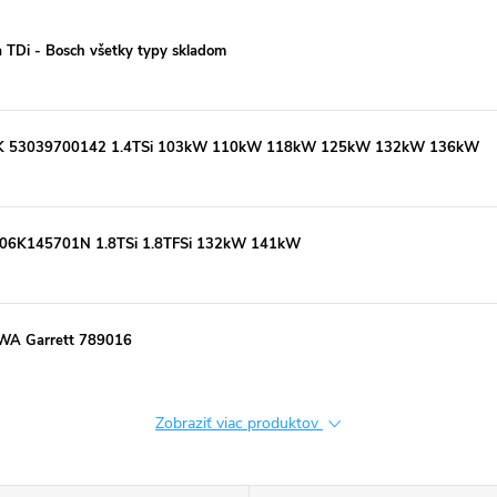
a TDi - Bosch všetky typy skladom
 KKK 53039700142 1.4TSi 103kW 110kW 118kW 125kW 132kW 136kW
HI 06K145701N 1.8TSi 1.8TFSi 132kW 141kW
WA Garrett 789016
Zobraziť viac produktov