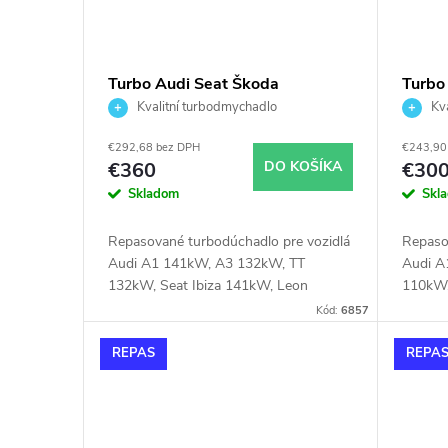
Turbo Audi Seat Škoda
Turbo
Volkswagen IHI 06K145701N
Volk
Kvalitní turbodmychadlo
Kva
1.8TSi 1.8TFSi 132kW 141kW
1.4T
€292,68 bez DPH
€243,90
125k
€360
DO KOŠÍKA
€30
Skladom
Skl
Repasované turbodúchadlo pre vozidlá
Repaso
Audi A1 141kW, A3 132kW, TT
Audi A
132kW, Seat Ibiza 141kW, Leon
110kW,
132kW, VW Golf 132kW, Passat
Fabia 
Kód:
6857
132kW, Polo 141kW, Touran 132kW,
CC 118
Škoda Octavia 132kW, Superb 132kW
118kW
REPAS
REPA
125kW,
132kW,
110kW 
103kW