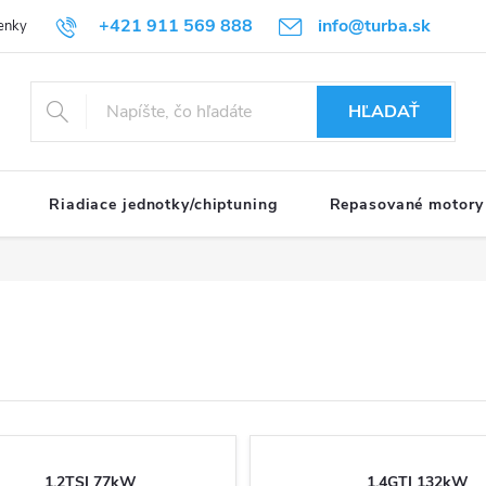
+421 911 569 888
info@turba.sk
enky
GDPR
HĽADAŤ
Riadiace jednotky/chiptuning
Repasované motory
1.2TSI 77kW
1.4GTI 132kW