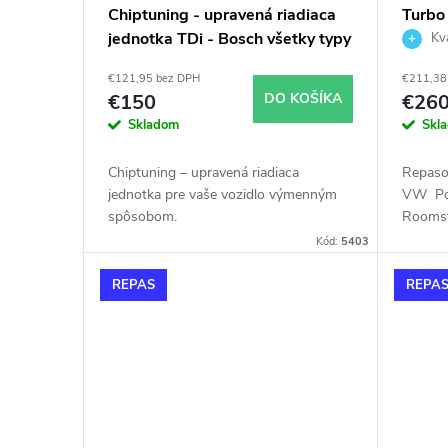
p
o
Chiptuning - upravená riadiaca
Turbo
jednotka TDi - Bosch všetky typy
Cordo
Kva
r
d
skladom
5439
€121,95 bez DPH
€211,38
o
u
€150
DO KOŠÍKA
€26
Skladom
Skl
d
k
Chiptuning – upravená riadiaca
Repaso
u
jednotka pre vaše vozidlo výmenným
VW Pol
t
spôsobom.
Roomst
k
Kód:
5403
o
REPAS
REPA
t
v
o
v