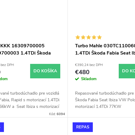
o KKK 16309700005
Turbo Mahle 030TC11006
700003 1.4TDi Škoda
1.4TDi Škoda Fabia Seat I
Seat Ibiza
VW Polo 77kW
 bez DPH
€390,24 bez DPH
0
DO KOŠÍKA
€480
DO K
adom
Skladom
vané turbodúchadlo pre vozidlá
Repasované turbodúchadlo pre 
abia, Rapid s motorizací 1.4TDi
Škoda Fabia Seat Ibiza VW Pol
66kW a Seat Ibiza s motorizací
motorizací 1.4TDi 77KW
 55kW, 66kW, 77kW, Audi A1
Kód:
6094
 VW Polo 55kW, 66kW
S
REPAS