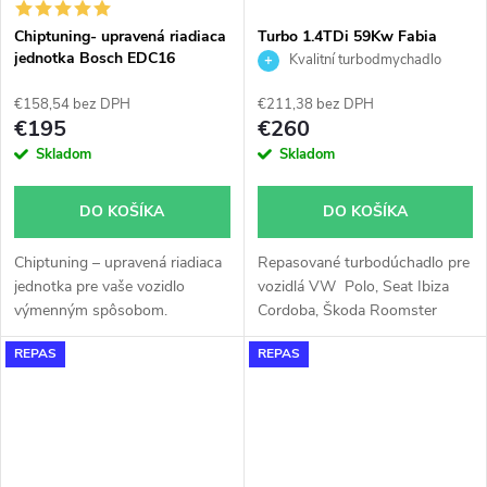
Chiptuning- upravená riadiaca
Turbo 1.4TDi 59Kw Fabia
jednotka Bosch EDC16
Ibiza Cordoba Polo Roomster
Kvalitní turbodmychadlo
KKK 54399700054
€158,54 bez DPH
€211,38 bez DPH
€195
€260
Skladom
Skladom
DO KOŠÍKA
DO KOŠÍKA
Chiptuning – upravená riadiaca
Repasované turbodúchadlo pre
jednotka pre vaše vozidlo
vozidlá VW Polo, Seat Ibiza
výmenným spôsobom.
Cordoba, Škoda Roomster
Fabia s motory 1.4TDi 59Kw
REPAS
REPAS