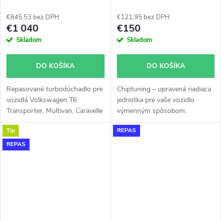
všetky typy skladom
€845,53 bez DPH
€121,95 bez DPH
€1 040
€150
Skladom
Skladom
DO KOŠÍKA
DO KOŠÍKA
Repasované turbodúchadlo pre
Chiptuning – upravená riadiaca
vozidlá Volkswagen T6
jednotka pre vaše vozidlo
Transporter, Multivan, Caravelle
výmenným spôsobom.
se 146kW, 150kW
Tip
REPAS
REPAS