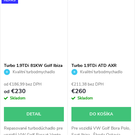
1.9TDi 1,9TDi 66KW AHU ANU
1Z.
Turbo 1.9TDi 81KW Golf Ibiza
Turbo 1.9TDi ATD AXR
Toledo Cordoba Garrett
Octavia Golf Polo Fabia Ibiza
Kvalitní turbodmychadlo
Kvalitní turbodmychadlo
454161 701854
KKK 54399700006
54399700017
od €186,99 bez DPH
€211,38 bez DPH
€230
€260
od
Skladom
Skladom
DETAIL
DO KOŠÍKA
Repasované turbodúchadlo pre
Pre vozidlá VW Golf Bora Polo,
vozidlá VW Golf Passat Vento,
Seat Ibiza , Škoda Octavia