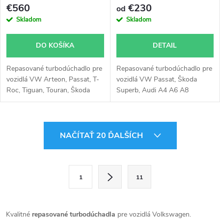
€560
€230
od
Skladom
Skladom
DO KOŠÍKA
DETAIL
Repasované turbodúchadlo pre
Repasované turbodúchadlo pre
vozidlá VW Arteon, Passat, T-
vozidlá VW Passat, Škoda
Roc, Tiguan, Touran, Škoda
Superb, Audi A4 A6 A8
Superb, Kodiaq, Karoq, Audi
2.5TDi 2,5TDi 110KW AKN
Q2, Q3, Seat Ateca, Tarraco
AFB
O
NAČÍTAŤ 20 ĎALŠÍCH
v
l
S
1
11
t
á
r
d
á
Kvalitné
repasované turbodúchadla
pre vozidlá Volkswagen.