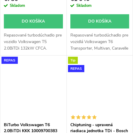
Skladom
Skladom
DO KOŠÍKA
DO KOŠÍKA
Repasované turbodúchadlo pre
Repasované turbodúchadlo pre
vozidlo Volkswagen T5
vozidlá Volkswagen T6
2.0BiTDi 132kW CFCA.
Transporter, Multivan, Caravelle
se 146kW 150kW na
REPAS
Tip
platformách SGA, SGH, SHA,
SHH, SGF, SGM, SGN, SHM,
REPAS
SHN
BiTurbo Volkswagen T6
Chiptuning - upravená
2.0BiTDi KKK 10009700383
riadiaca jednotka TDi - Bosch