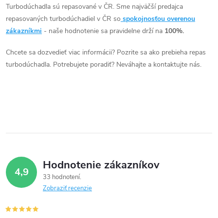
a
n
Turbodúchadla sú repasované v ČR. Sme najväčší predajca
k
repasovaných turbodúchadiel v ČR so
spokojnosťou overenou
c
o
zákazníkmi
- naše hodnotenie sa pravidelne drží na
100%.
i
v
Chcete sa dozvedieť viac informácii? Pozrite sa ako prebieha repas
a
e
turbodúchadla. Potrebujete poradiť? Neváhajte a kontaktujte nás.
n
p
i
e
r
v
k
y
Hodnotenie zákazníkov
4,9
33 hodnotení
v
Zobraziť recenzie
ý