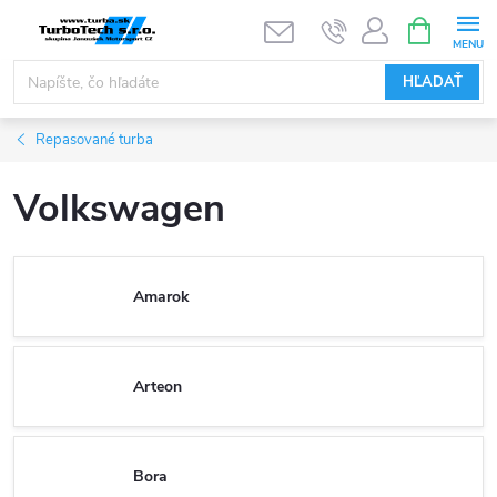
Prejsť
NÁKUPN
KOŠÍK
na
obsah
HĽADAŤ
Repasované turba
Volkswagen
Amarok
Arteon
Bora