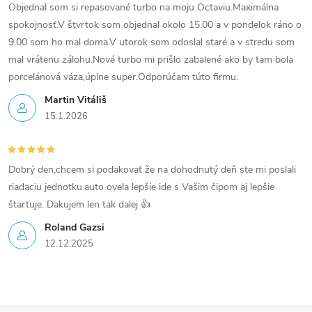
p
Objednal som si repasované turbo na moju Octaviu.Maximálna
spokojnosť.V štvrtok som objednal okolo 15.00 a v pondelok ráno o
i
9.00 som ho mal doma.V utorok som odoslal staré a v stredu som
s
mal vrátenu zálohu.Nové turbo mi prišlo zabalené ako by tam bola
porcelánová váza,úplne super.Odporúčam túto firmu.
u
Martin Vitáliš
15.1.2026
Dobrý den,chcem si podakovať že na dohodnutý deň ste mi poslali
riadaciu jednotku.auto ovela lepšie ide s Vašim čipom aj lepšie
štartuje. Dakujem len tak dalej 👍
Roland Gazsi
12.12.2025