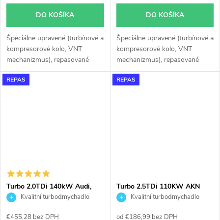
DO KOŠÍKA
DO KOŠÍKA
Špeciálne upravené (turbínové a
Špeciálne upravené (turbínové a
kompresorové kolo, VNT
kompresorové kolo, VNT
mechanizmus), repasované
mechanizmus), repasované
turbodúchadlo Garrett 765261
turbodúchadlo Garrett 757042
REPAS
REPAS
GT1752V do 180KW v
GT1752V do 180KW v
originálnom obale. Vzhľadom k
originálnom obale. Vzhľadom k
použitému originálnemu obalu
použitému originálnemu obalu
pasuje turbodúchadlo bez
pasuje turbodúchadlo bez
akýchkoľvek úprav alebo
akýchkoľvek úprav alebo
zásahov na vozidle.
zásahov na vozidle.
Turbo 2.0TDi 140kW Audi,
Turbo 2.5TDi 110KW AKN
VW, Seat, Škoda KKK
AFB A4 A6 A8 Passat Garrett
Kvalitní turbodmychadlo
Kvalitní turbodmychadlo
53039700621
454135
€455,28 bez DPH
od €186,99 bez DPH