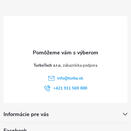
Z
á
p
ä
t
TurboTech s.r.o.
i
info
@
turba.sk
e
+421 911 569 888
Informácie pre vás
Facebook