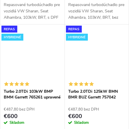
Repasované turbodúchadlo pre
Repasované turbodúchadlo pre
vozidlá VW Sharan, Seat
vozidlá VW Sharan, Seat
Alhambra, 103kW, BRT, s DPF
Alhambra, 103kW, BRT, bez
DPF
REPAS
REPAS
HYBRIDNÉ
HYBRIDNÉ
Turbo 2.0TDi 103kW BMP
Turbo 2.0TDi 125kW BMN
BMM Garrett 765261 upravené
BMR BUZ Garrett 757042
modifikované hybridné do
upravené modifikované
180KW
hybridné do 180KW
€487,80 bez DPH
€487,80 bez DPH
€600
€600
Skladom
Skladom