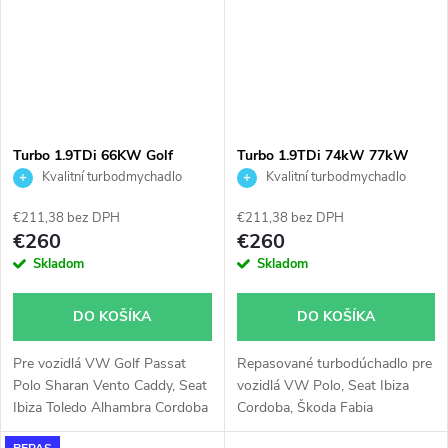
Turbo 1.9TDi 66KW Golf
Turbo 1.9TDi 74kW 77kW
Sharan Alhambra 1Z ANU
AXR BSW KKK 54399700019
Kvalitní turbodmychadlo
Kvalitní turbodmychadlo
AHU KKK 53039700006
54399880019 54399700008
54399880008
€211,38 bez DPH
€211,38 bez DPH
€260
€260
Skladom
Skladom
DO KOŠÍKA
DO KOŠÍKA
Pre vozidlá VW Golf Passat
Repasované turbodúchadlo pre
Polo Sharan Vento Caddy, Seat
vozidlá VW Polo, Seat Ibiza
Ibiza Toledo Alhambra Cordoba
Cordoba, Škoda Fabia
, Ford Galaxy
Roomster 1.9TDi 74kW 77kW.
REPAS