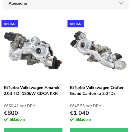
R
Abecedne
a
Najlacnejšie
V
REPAS
REPAS
Najdrahšie
d
ý
Najpredávanejšie
e
p
n
i
i
s
e
BiTurbo Volkswagen Amarok
BiTurbo Volkswagen Crafter
2.0BiTDi 120kW CDCA KKK
Grand California 2.0TDi
p
10009700065
130kW KKK 10009700225
p
10009700313
€650,41 bez DPH
€845,53 bez DPH
r
€800
€1 040
r
Skladom
Skladom
o