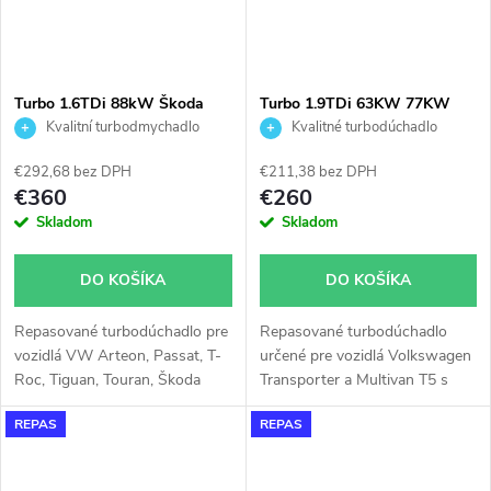
Turbo 1.6TDi 88kW Škoda
Turbo 1.9TDi 63KW 77KW
Superb VW Passat KKK
AXB AXC Transporter
Kvalitní turbodmychadlo
Kvalitné turbodúchadlo
16359700002
Multivan T5 KKK
54399700020
€292,68 bez DPH
€211,38 bez DPH
€360
€260
Skladom
Skladom
DO KOŠÍKA
DO KOŠÍKA
Repasované turbodúchadlo pre
Repasované turbodúchadlo
vozidlá VW Arteon, Passat, T-
určené pre vozidlá Volkswagen
Roc, Tiguan, Touran, Škoda
Transporter a Multivan T5 s
Superb, Kodiaq, Karoq, Audi
motormi 1.9TDi 63KW a 77KW
REPAS
REPAS
Q2, Q3, Seat Ateca, Tarraco
s kódmi AXB a AXC.