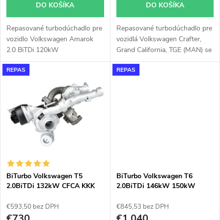
o
DO KOŠÍKA
DO KOŠÍKA
d
d
Repasované turbodúchadlo pre
Repasované turbodúchadlo pre
u
vozidlo Volkswagen Amarok
vozidlá Volkswagen Crafter,
u
2.0 BiTDi 120kW
Grand California, TGE (MAN) se
k
130kW
REPAS
REPAS
k
t
t
o
o
v
v
BiTurbo Volkswagen T5
BiTurbo Volkswagen T6
2.0BiTDi 132kW CFCA KKK
2.0BiTDi 146kW 150kW
10009700098
03N145722E
€593,50 bez DPH
€845,53 bez DPH
€730
€1 040