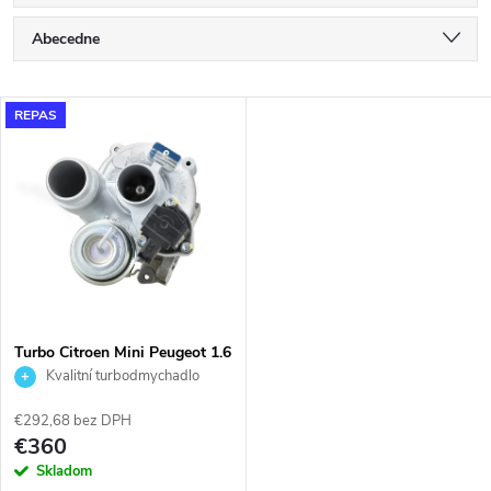
R
Abecedne
a
Najlacnejšie
V
REPAS
Najdrahšie
d
ý
Najpredávanejšie
e
p
n
i
i
s
e
Turbo Citroen Mini Peugeot 1.6
KKK 53039700118
Kvalitní turbodmychadlo
p
p
€292,68 bez DPH
r
€360
r
Skladom