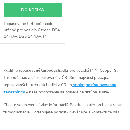
o
o
DO KOŠÍKA
d
d
Repasované turbodúchadlo
u
určené pre vozidlá Citroen DS4
u
147kW, DS5 147kW, Mini
k
Cooper S 120kW 128kW
135kW 141kW 147kW,
k
Countryman 90kW 120kW
t
O
135kW 140kW 147kW 160kW,
t
Mini 120kW 128kW 135kW
v
Kvalitné
repasované turbodúchadla
pre vozidlá MINI Cooper S.
o
147kW, Peugeot 308 CC
Turbodúchadla sú repasované v ČR. Sme najväčší predajca
o
l
147kW, 308 147kW
repasovaných turbodúchadiel v ČR so
spokojnosťou overenou
v
á
zákazníkmi
- naše hodnotenie sa pravidelne drží na
100%.
v
d
Chcete sa dozvedieť viac informácii? Pozrite sa ako prebieha repas
turbodúchadla. Potrebujete poradiť? Neváhajte a kontaktujte nás.
a