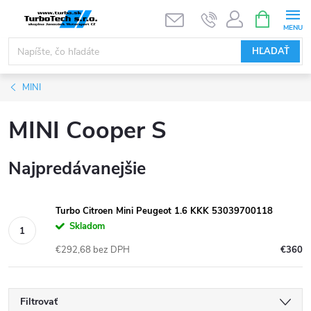
Prejsť
NÁKUPN
KOŠÍK
na
obsah
HĽADAŤ
MINI
MINI Cooper S
Najpredávanejšie
Turbo Citroen Mini Peugeot 1.6 KKK 53039700118
Skladom
€292,68 bez DPH
€360
Filtrovať