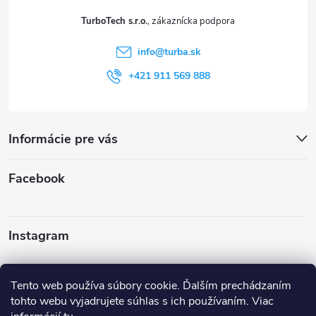
t
TurboTech s.r.o.
i
info
@
turba.sk
e
+421 911 569 888
Informácie pre vás
Facebook
Instagram
Sledovať na Instagrame
Tento web používa súbory cookie. Ďalším prechádzaním
tohto webu vyjadrujete súhlas s ich používaním. Viac