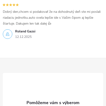
s
Dobrý den,chcem si podakovať že na dohodnutý deň ste mi poslali
u
riadaciu jednotku.auto ovela lepšie ide s Vašim čipom aj lepšie
štartuje. Dakujem len tak dalej 👍
Roland Gazsi
12.12.2025
Z
á
p
ä