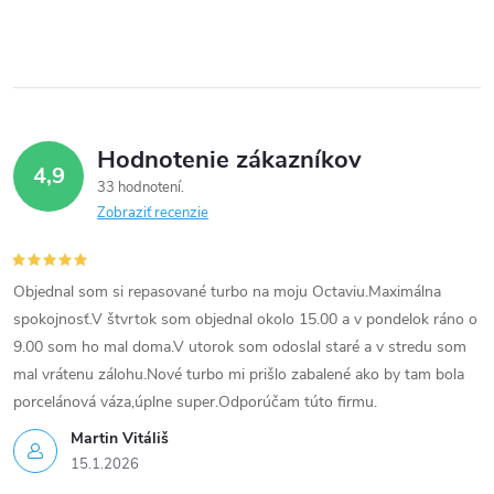
c
i
e
p
Hodnotenie zákazníkov
r
4,9
33 hodnotení
v
Zobraziť recenzie
k
Objednal som si repasované turbo na moju Octaviu.Maximálna
y
spokojnosť.V štvrtok som objednal okolo 15.00 a v pondelok ráno o
v
9.00 som ho mal doma.V utorok som odoslal staré a v stredu som
mal vrátenu zálohu.Nové turbo mi prišlo zabalené ako by tam bola
ý
porcelánová váza,úplne super.Odporúčam túto firmu.
p
Martin Vitáliš
15.1.2026
i