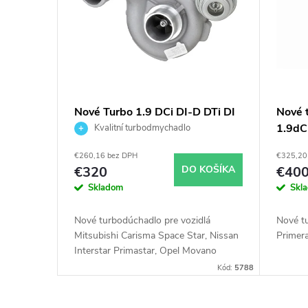
p
e
i
p
s
r
p
o
Nové Turbo 1.9 DCi DI-D DTi DI
Nové 
Laguna Megane Nissan
1.9dC
Kvalitní turbodmychadlo
r
d
Mitsubishi Garrett 703245
€260,16 bez DPH
€325,20
751768 717345 738123
o
u
€320
DO KOŠÍKA
€40
Skladom
Skl
d
k
Nové turbodúchadlo pre vozidlá
Nové t
u
Mitsubishi Carisma Space Star, Nissan
Primer
t
Interstar Primastar, Opel Movano
Vivaro, Renault Laguna Master Megane
k
Kód:
5788
o
Scenic Trafic, Volvo V40 S40