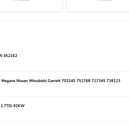
kW 452162
a Megane Nissan Mitsubishi Garrett 703245 751768 717345 738123
I 2.7TDi 92KW