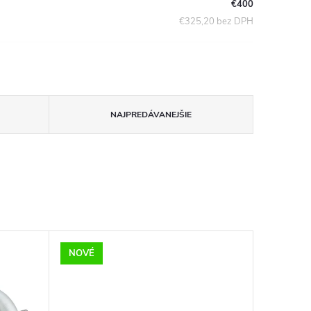
€400
€325,20 bez DPH
NAJPREDÁVANEJŠIE
NOVÉ