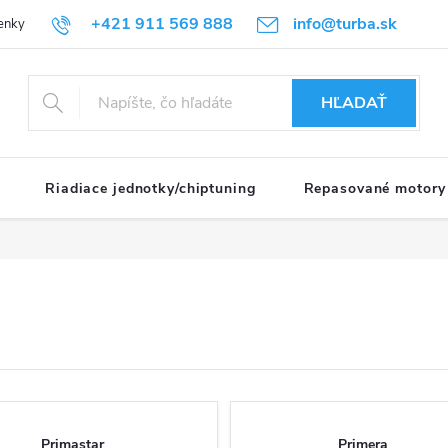
+421 911 569 888
info@turba.sk
enky
GDPR
HĽADAŤ
Riadiace jednotky/chiptuning
Repasované motory
Primastar
Primera