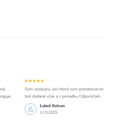
ené,
Som spokojný veci ktoré som potreboval mi
unguje,
boli dodané včas a v poriadku Odporúčam.
Ľuboš Kolcun
11.9.2025