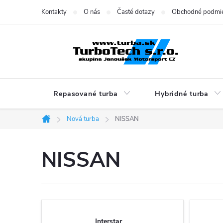
Prejsť
Kontakty
O nás
Časté dotazy
Obchodné podmi
na
obsah
Repasované turba
Hybridné turba
Nová turba
NISSAN
Domov
NISSAN
Interstar