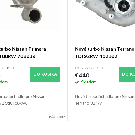
turbo Nissan Primera
Nové turbo Nissan Terrano
i 88kW 708639
TDi 92kW 452162
 bez DPH
€357,72 bez DPH
0
DO KOŠÍKA
€440
DO K
adom
Skladom
urbodúchadlo pre Nissan
Nové turbodúchadlo pre Nissan
a 1.9dCi 88kW.
Terrano 92kW
Kód:
4387