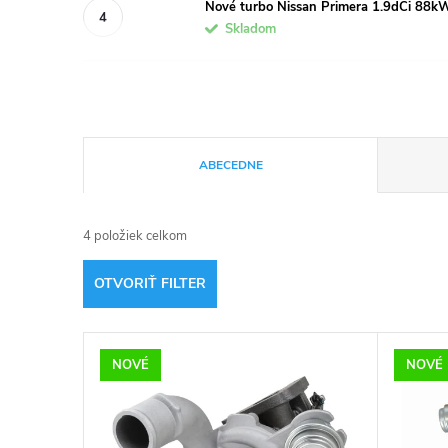
Nové turbo Nissan Primera 1.9dCi 88
Skladom
R
ABECEDNE
a
4
položiek celkom
d
OTVORIŤ FILTER
e
V
n
NOVÉ
NOVÉ
ý
i