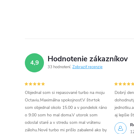
t
v
60kW, 68kW, 70kW, 72kW, 74kW,
O
75kW, 77kW, 79kW, 85kW
o
v
v
l
á
d
Hodnotenie zákazníkov
4,9
a
33 hodnotení
Zobraziť recenzie
c
i
Objednal som si repasované turbo na moju
Dobrý den
Octaviu.Maximálna spokojnosť.V štvrtok
dohodnutý 
e
som objednal okolo 15.00 a v pondelok ráno
jednotku.a
p
o 9.00 som ho mal doma.V utorok som
aj lepšie š
odoslal staré a v stredu som mal vrátenu
r
R
zálohu.Nové turbo mi prišlo zabalené ako by
1