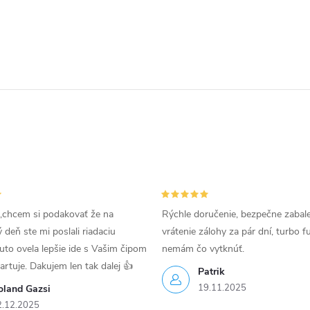
,chcem si podakovať že na
Rýchle doručenie, bezpečne zabal
deň ste mi poslali riadaciu
vrátenie zálohy za pár dní, turbo f
uto ovela lepšie ide s Vašim čipom
nemám čo vytknúť.
tartuje. Dakujem len tak dalej 👍
Patrik
19.11.2025
oland Gazsi
2.12.2025