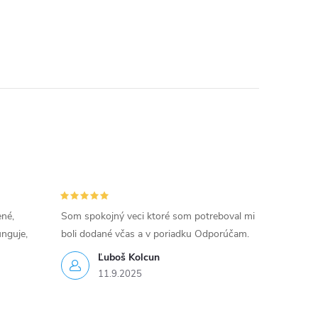
ené,
Som spokojný veci ktoré som potreboval mi
unguje,
boli dodané včas a v poriadku Odporúčam.
Ľuboš Kolcun
11.9.2025