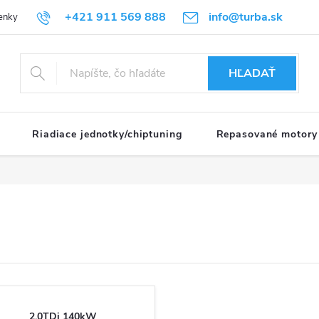
+421 911 569 888
info@turba.sk
enky
GDPR
HĽADAŤ
Riadiace jednotky/chiptuning
Repasované motory
2.0TDi 140kW