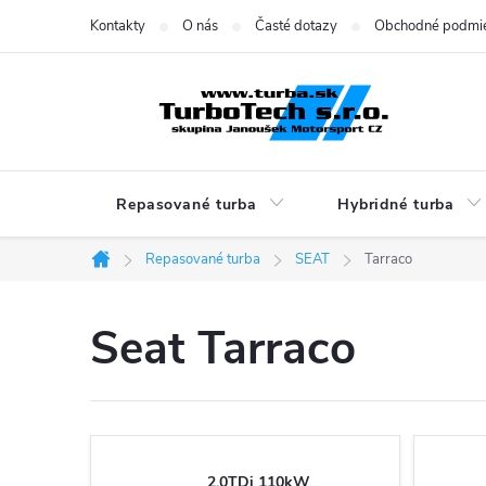
Prejsť
Kontakty
O nás
Časté dotazy
Obchodné podmi
na
obsah
Repasované turba
Hybridné turba
Repasované turba
SEAT
Tarraco
Domov
Seat Tarraco
2.0TDi 110kW