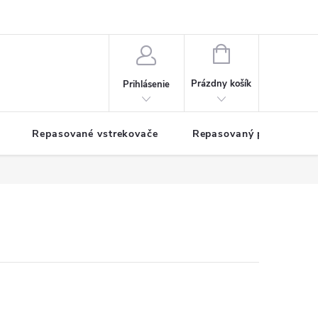
NÁKUPNÝ
KOŠÍK
Prázdny košík
Prihlásenie
Repasované vstrekovače
Repasovaný pohon TDM