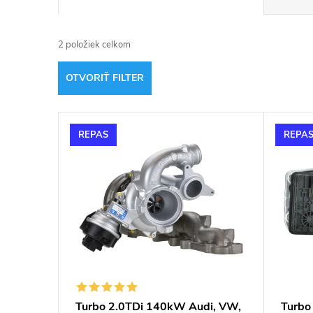
a
2
položiek celkom
d
OTVORIŤ FILTER
e
V
n
REPAS
REPA
ý
i
p
e
i
p
s
r
p
o
Turbo 2.0TDi 140kW Audi, VW,
Turb