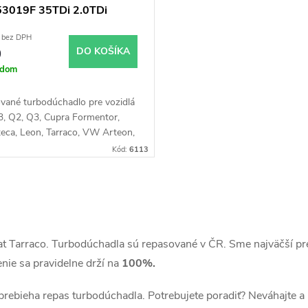
3019F 35TDi 2.0TDi
W
 bez DPH
0
DO KOŠÍKA
adom
vané turbodúchadlo pre vozidlá
3, Q2, Q3, Cupra Formentor,
teca, Leon, Tarraco, VW Arteon,
II, Passat, T-Roc, Tiguan,
Kód:
6113
 Škoda Karoq, Kodiaq, Octavia,
 se 110kW
at Tarraco. Turbodúchadla sú repasované v ČR. Sme najväčší p
nie sa pravidelne drží na
100%.
 prebieha repas turbodúchadla. Potrebujete poradiť? Neváhajte a 