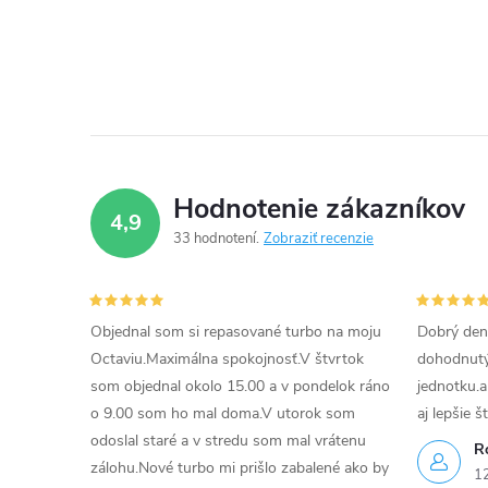
d
a
c
i
e
Hodnotenie zákazníkov
4,9
p
33 hodnotení
Zobraziť recenzie
r
v
Objednal som si repasované turbo na moju
Dobrý den
k
Octaviu.Maximálna spokojnosť.V štvrtok
dohodnutý 
som objednal okolo 15.00 a v pondelok ráno
jednotku.a
y
o 9.00 som ho mal doma.V utorok som
aj lepšie š
v
odoslal staré a v stredu som mal vrátenu
R
zálohu.Nové turbo mi prišlo zabalené ako by
1