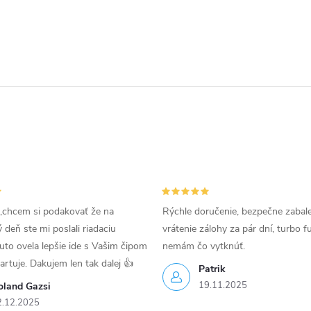
,chcem si podakovať že na
Rýchle doručenie, bezpečne zabal
deň ste mi poslali riadaciu
vrátenie zálohy za pár dní, turbo f
uto ovela lepšie ide s Vašim čipom
nemám čo vytknúť.
tartuje. Dakujem len tak dalej 👍
Patrik
19.11.2025
oland Gazsi
2.12.2025