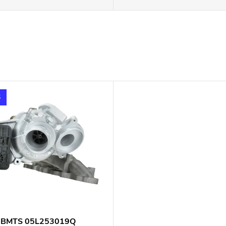
S
o BMTS 05L253019Q