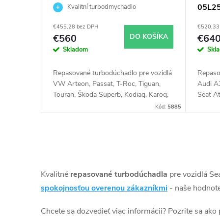
Seat, Škoda KKK 53039700621
05L25
Kvalitní turbodmychadlo
r
d
110k
€455,28 bez DPH
€520,33
o
u
€560
DO KOŠÍKA
€64
Skladom
Skl
d
k
Repasované turbodúchadlo pre vozidlá
Repaso
u
VW Arteon, Passat, T-Roc, Tiguan,
Audi A
t
Touran, Škoda Superb, Kodiaq, Karoq,
Seat A
Audi Q2, Q3, Seat Ateca, Tarraco
Golf VI
k
Kód:
5885
o
Touran,
Superb
t
v
O
o
v
Kvalitné
repasované turbodúchadla
pre vozidlá Se
v
l
spokojnosťou overenou zákazníkmi
- naše hodnote
á
Chcete sa dozvedieť viac informácii? Pozrite sa ako