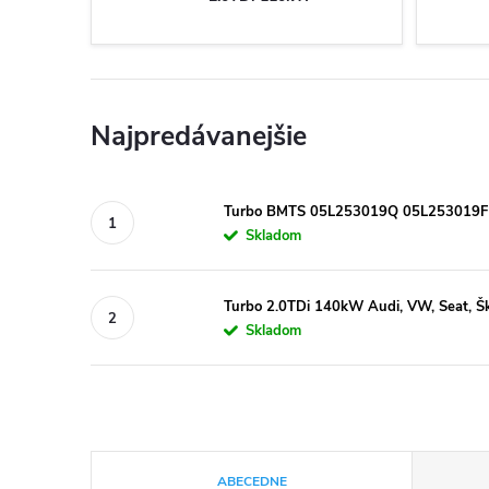
Najpredávanejšie
Turbo BMTS 05L253019Q 05L253019F
Skladom
Turbo 2.0TDi 140kW Audi, VW, Seat,
Skladom
R
ABECEDNE