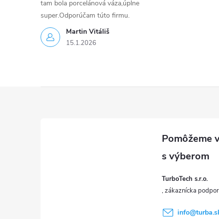
ý
tam bola porcelánová váza,úplne
super.Odporúčam túto firmu.
p
Martin Vitáliš
i
15.1.2026
s
u
Z
á
p
ä
TurboTech s.r.o.
t
info
@
turba.s