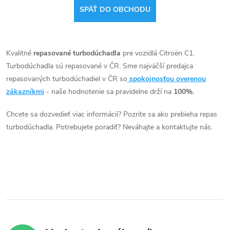
SPÄŤ DO OBCHODU
Kvalitné
repasované turbodúchadla
pre vozidlá Citroën C1.
Turbodúchadla sú repasované v ČR. Sme najväčší predajca
repasovaných turbodúchadiel v ČR so
spokojnosťou overenou
zákazníkmi
- naše hodnotenie sa pravidelne drží na
100%.
Chcete sa dozvedieť viac informácii? Pozrite sa ako prebieha repas
turbodúchadla. Potrebujete poradiť? Neváhajte a kontaktujte nás.