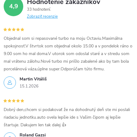
Hodnotenie zákazníkov
4,9
33 hodnotení
Zobraziť recenzie
Objednal som si repasované turbo na moju Octaviu.Maximálna
spokojnosť.V štvrtok som objednal okolo 15.00 a v pondelok ráno o
9.00 som ho mal doma.V utorok som odoslal staré a v stredu som
mal vrátenu zálohu.Nové turbo mi prišlo zabalené ako by tam bola
porcelánová váza,úplne super.Odporúčam túto firmu.
Martin Vitáliš
15.1.2026
Dobrý den,chcem si podakovať že na dohodnutý deň ste mi poslali
riadaciu jednotku.auto ovela lepšie ide s Vašim čipom aj lepšie
štartuje. Dakujem len tak dalej 👍
Roland Gazsi