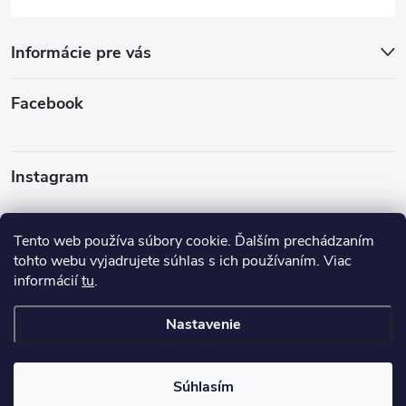
Informácie pre vás
Facebook
Instagram
Sledovať na Instagrame
Tento web používa súbory cookie. Ďalším prechádzaním
tohto webu vyjadrujete súhlas s ich používaním. Viac
informácií
tu
.
Nastavenie
Copyright 2026
Turbodúchadla TurboTech s.r.o.
. Všetky práva
vyhradené.
Upraviť nastavenie cookies
Súhlasím
Vytvoril Shoptet