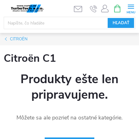
Prejsť
NÁKUPN
KOŠÍK
na
obsah
HĽADAŤ
CITROËN
Citroën C1
Produkty ešte len
pripravujeme.
Môžete sa ale pozrieť na ostatné kategórie.