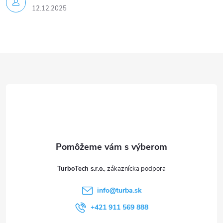
12.12.2025
Z
á
p
ä
t
TurboTech s.r.o.
i
info
@
turba.sk
e
+421 911 569 888