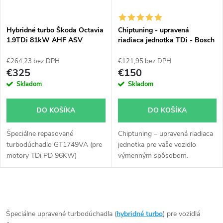
i
i
s
e
Hybridné turbo Škoda Octavia
Chiptuning - upravená
1.9TDi 81kW AHF ASV
riadiaca jednotka TDi - Bosch
p
GT1749VA v obale GT1749V
všetky typy skladom
p
€264,23 bez DPH
€121,95 bez DPH
r
€325
€150
r
Skladom
Skladom
o
o
DO KOŠÍKA
DO KOŠÍKA
d
d
Špeciálne repasované
Chiptuning – upravená riadiaca
u
turbodúchadlo GT1749VA (pre
jednotka pre vaše vozidlo
u
motory TDi PD 96KW)
výmenným spôsobom.
k
inštalované v obale GT1749V
(pre motory TDi 66-85KW).
k
Vhodné najmä k výkonnostným
t
O
úpravam ako napr.
t
chiptuning. Pre vozidlá Škoda
v
Špeciálne upravené turbodúchadla (
hybridné turbo
) pre vozidlá
Octavia 1.9TDi 81kW AHF