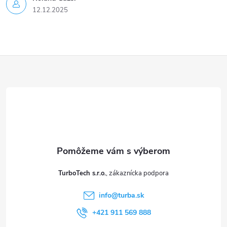
12.12.2025
Z
á
p
ä
t
TurboTech s.r.o.
i
info
@
turba.sk
e
+421 911 569 888