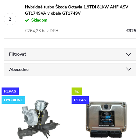
Hybridné turbo Škoda Octavia 1.9TDi 81kW AHF ASV
GT1749VA v obale GT1749V
Skladom
€264,23 bez DPH
€325
Filtrovať
R
Abecedne
a
Najlacnejšie
V
REPAS
Tip
Najdrahšie
d
HYBRIDNÉ
REPAS
ý
Najpredávanejšie
e
p
n