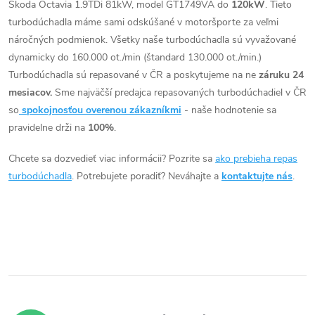
o
Škoda Octavia 1.9TDi 81kW, model GT1749VA do
120kW
. Tieto
o
l
ASV.
turbodúchadla máme sami odskúšané v motoršporte za veľmi
v
á
náročných podmienok. Všetky naše turbodúchadla sú vyvažované
v
dynamicky do 160.000 ot./min (štandard 130.000 ot./min.)
d
Turbodúchadla sú repasované v ČR a poskytujeme na ne
záruku 24
mesiacov.
Sme najväčší predajca repasovaných turbodúchadiel v ČR
a
so
spokojnosťou overenou zákazníkmi
- naše hodnotenie sa
c
pravidelne drži na
100%
.
i
Chcete sa dozvedieť viac informácii? Pozrite sa
ako prebieha repas
turbodúchadla
. Potrebujete poradiť? Neváhajte a
kontaktujte nás
.
e
p
r
v
k