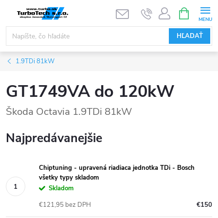
Prejsť
NÁKUPN
KOŠÍK
na
obsah
HĽADAŤ
1.9TDi 81kW
GT1749VA do 120kW
Škoda Octavia 1.9TDi 81kW
Najpredávanejšie
Chiptuning - upravená riadiaca jednotka TDi - Bosch
všetky typy skladom
Skladom
€121,95 bez DPH
€150