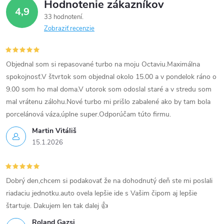
Hodnotenie zákazníkov
y
4,9
33 hodnotení
v
Zobraziť recenzie
ý
p
Objednal som si repasované turbo na moju Octaviu.Maximálna
spokojnosť.V štvrtok som objednal okolo 15.00 a v pondelok ráno o
i
9.00 som ho mal doma.V utorok som odoslal staré a v stredu som
mal vrátenu zálohu.Nové turbo mi prišlo zabalené ako by tam bola
s
porcelánová váza,úplne super.Odporúčam túto firmu.
u
Martin Vitáliš
15.1.2026
Dobrý den,chcem si podakovať že na dohodnutý deň ste mi poslali
riadaciu jednotku.auto ovela lepšie ide s Vašim čipom aj lepšie
štartuje. Dakujem len tak dalej 👍
Roland Gazsi