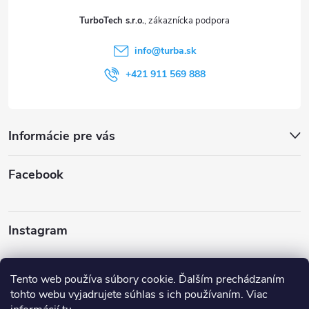
t
TurboTech s.r.o.
i
info
@
turba.sk
e
+421 911 569 888
Informácie pre vás
Facebook
Instagram
Sledovať na Instagrame
Tento web používa súbory cookie. Ďalším prechádzaním
tohto webu vyjadrujete súhlas s ich používaním. Viac