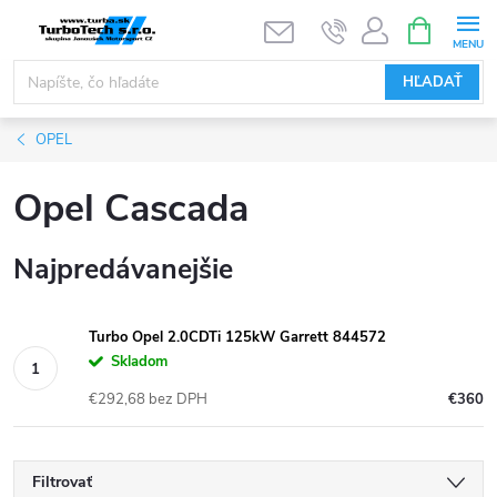
Prejsť
NÁKUPN
KOŠÍK
na
obsah
HĽADAŤ
OPEL
Opel Cascada
Najpredávanejšie
Turbo Opel 2.0CDTi 125kW Garrett 844572
Skladom
€292,68 bez DPH
€360
Filtrovať