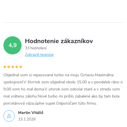
c
i
e
p
Hodnotenie zákazníkov
r
4,9
33 hodnotení
v
Zobraziť recenzie
k
Objednal som si repasované turbo na moju Octaviu.Maximálna
y
spokojnosť.V štvrtok som objednal okolo 15.00 a v pondelok ráno o
v
9.00 som ho mal doma.V utorok som odoslal staré a v stredu som
mal vrátenu zálohu.Nové turbo mi prišlo zabalené ako by tam bola
ý
porcelánová váza,úplne super.Odporúčam túto firmu.
p
Martin Vitáliš
15.1.2026
i