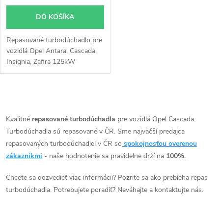
o
o
DO KOŠÍKA
d
d
Repasované turbodúchadlo pre
u
vozidlá Opel Antara, Cascada,
u
Insignia, Zafira 125kW
k
k
t
O
t
v
Kvalitné
repasované turbodúchadla
pre vozidlá Opel Cascada.
o
Turbodúchadla sú repasované v ČR. Sme najväčší predajca
o
l
repasovaných turbodúchadiel v ČR so
spokojnosťou overenou
v
á
zákazníkmi
- naše hodnotenie sa pravidelne drží na
100%.
v
d
Chcete sa dozvedieť viac informácii? Pozrite sa ako prebieha repas
turbodúchadla. Potrebujete poradiť? Neváhajte a kontaktujte nás.
a