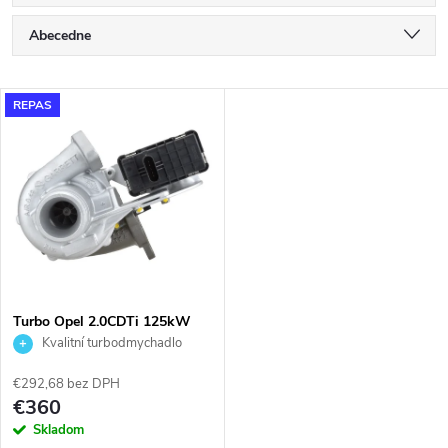
R
Abecedne
a
Najlacnejšie
V
REPAS
Najdrahšie
d
ý
Najpredávanejšie
e
p
n
i
i
s
e
Turbo Opel 2.0CDTi 125kW
Garrett 844572
Kvalitní turbodmychadlo
p
p
€292,68 bez DPH
r
€360
r
Skladom