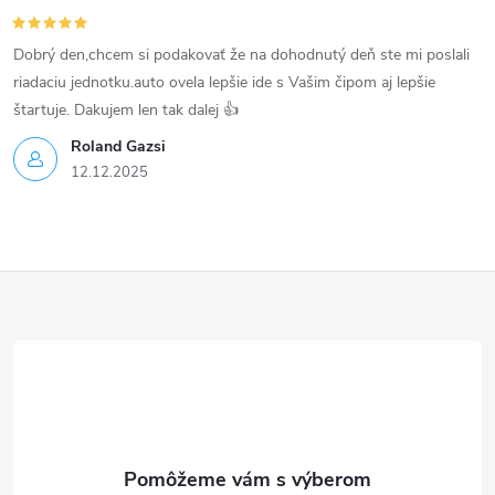
s
Dobrý den,chcem si podakovať že na dohodnutý deň ste mi poslali
u
riadaciu jednotku.auto ovela lepšie ide s Vašim čipom aj lepšie
štartuje. Dakujem len tak dalej 👍
Roland Gazsi
12.12.2025
Z
á
p
ä