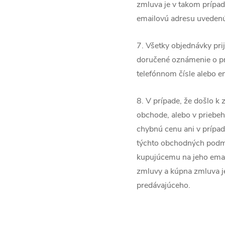
zmluva je v takom prípad
emailovú adresu uveden
7. Všetky objednávky pri
doručené oznámenie o pri
telefónnom čísle alebo 
8. V prípade, že došlo k
obchode, alebo v priebeh
chybnú cenu ani v prípa
týchto obchodných podmi
kupujúcemu na jeho ema
zmluvy a kúpna zmluva je
predávajúceho.