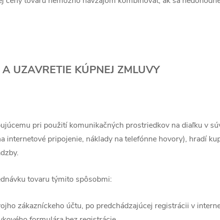
nej ceny tovaru nemožno navzájom kombinovať, ak sa nedohodne
A A UZAVRETIE KÚPNEJ ZMLUVY
ujúcemu pri použití komunikačných prostriedkov na diaľku v súv
a internetové pripojenie, náklady na telefónne hovory), hradí ku
adzby.
jednávku tovaru týmito spôsobmi:
ojho zákazníckeho účtu, po predchádzajúcej registrácii v inter
kového formulára bez registrácie.