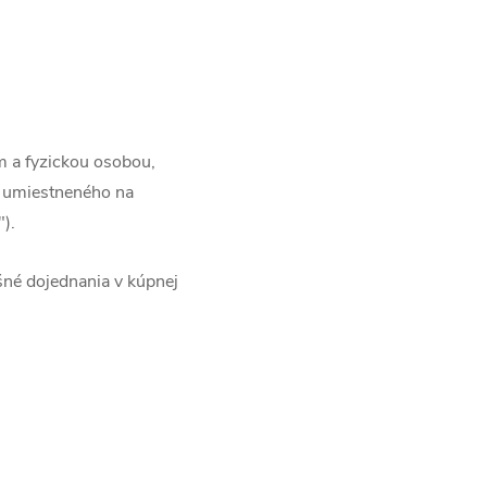
m a fyzickou osobou,
a umiestneného na
).
né dojednania v kúpnej