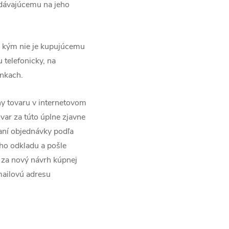
edávajúcemu na jeho
, kým nie je kupujúcemu
 telefonicky, na
nkach.
ny tovaru v internetovom
var za túto úplne zjavne
aní objednávky podľa
ho odkladu a pošle
za nový návrh kúpnej
mailovú adresu