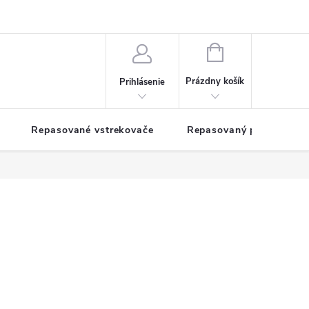
NÁKUPNÝ
KOŠÍK
Prázdny košík
Prihlásenie
Repasované vstrekovače
Repasovaný pohon TDM