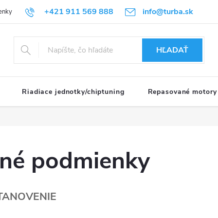
+421 911 569 888
info@turba.sk
enky
GDPR
HĽADAŤ
Riadiace jednotky/chiptuning
Repasované motory
né podmienky
STANOVENIE