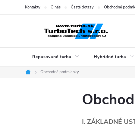
Prejsť
Kontakty
O nás
Časté dotazy
Obchodné podmi
na
obsah
Repasované turba
Hybridné turba
Obchodné podmienky
Domov
Obchod
I. ZÁKLADNÉ U