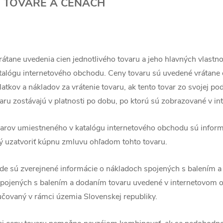
 O TOVARE A CENÁCH
vrátane uvedenia cien jednotlivého tovaru a jeho hlavných vlastno
atalógu internetového obchodu. Ceny tovaru sú uvedené vrátane 
atkov a nákladov za vrátenie tovaru, ak tento tovar zo svojej p
aru zostávajú v platnosti po dobu, po ktorú sú zobrazované v i
varov umiestneného v katalógu internetového obchodu sú inform
ný uzatvoriť kúpnu zmluvu ohľadom tohto tovaru.
de sú zverejnené informácie o nákladoch spojených s balením a
pojených s balením a dodaním tovaru uvedené v internetovom ob
ručovaný v rámci územia Slovenskej republiky.