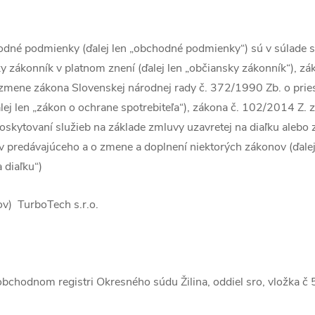
odné podmienky (ďalej len „obchodné podmienky“) sú v súlade 
 zákonník v platnom znení (ďalej len „občiansky zákonník“), zá
 zmene zákona Slovenskej národnej rady č. 372/1990 Zb. o prie
lej len „zákon o ochrane spotrebiteľa“), zákona č. 102/2014 Z. z
 poskytovaní služieb na základe zmluvy uzavretej na diaľku aleb
 predávajúceho a o zmene a doplnení niektorých zákonov (ďalej
a diaľku“)
ov) TurboTech s.r.o.
obchodnom registri Okresného súdu Žilina, oddiel sro, vložka č