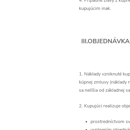
4. Prípadné zľavy z kúp
kupujúcim inak.
III.OBJEDNÁVK
1. Náklady vzniknuté kup
kúpnej zmluvy (náklady n
sa nelíšia od základnej s
2. Kupujúci realizuje ob
prostredníctvom sv
vyplnením objednáv