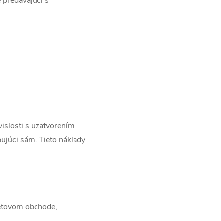
 predávajúci s
islosti s uzatvorením
pujúci sám. Tieto náklady
netovom obchode,