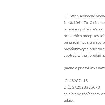
1. Tieto všeobecné obch
č. 40/1964 Zb. Občiansky
ochrane spotrebiteľa a o
neskorších predpisov (ďa
pri predaji tovaru alebo
prevádzkových priestorov
spotrebiteľa pri predaji n
(meno a priezvisko / náz
IČ: 46287116
DIČ: SK2023306670
so sídlom: zapísanom v 
údaje: