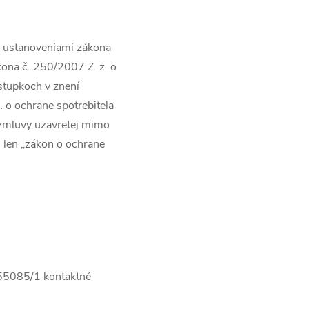
s ustanoveniami zákona
kona č. 250/2007 Z. z. o
stupkoch v znení
. o ochrane spotrebiteľa
o zmluvy uzavretej mimo
 len „zákon o ochrane
 55085/1 kontaktné