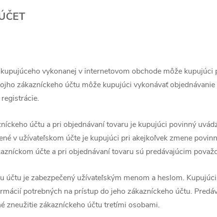
 ÚČET
ie kupujúceho vykonanej v internetovom obchode môže kupujúci 
vojho zákazníckeho účtu môže kupujúci vykonávať objednávanie
registrácie.
azníckeho účtu a pri objednávaní tovaru je kupujúci povinný uvád
ené v užívateľskom účte je kupujúci pri akejkoľvek zmene povinn
azníckom účte a pri objednávaní tovaru sú predávajúcim považ
mu účtu je zabezpečený užívateľským menom a heslom. Kupujúci
ormácií potrebných na prístup do jeho zákazníckeho účtu. Predáv
 zneužitie zákazníckeho účtu tretími osobami.