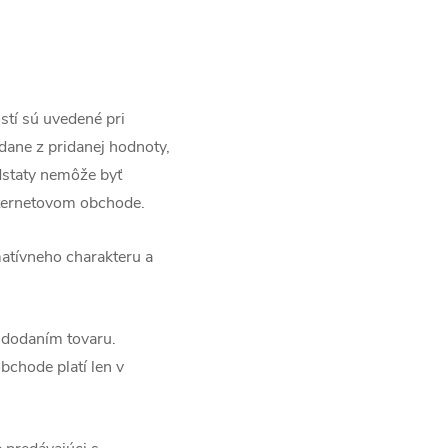
stí sú uvedené pri
dane z pridanej hodnoty,
odstaty nemôže byť
nternetovom obchode.
atívneho charakteru a
 dodaním tovaru.
chode platí len v