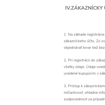
IV.ZÁKAZNÍCKY
1. Na základe registrác
zákazníckeho účtu. Zo s
objednávať tovar tiež bez 
2. Pri registrácii do zák
všetky údaje. Údaje uved
uvedené kupujúcim v zák
3. Prístup k zákaznícke
mlčanlivosť, ohľadne inf
zodpovednosť za prípadné