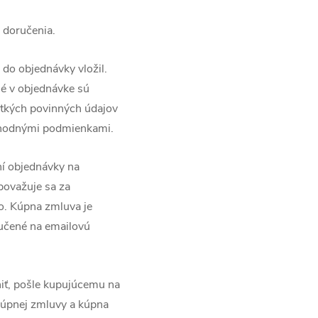
a doručenia.
do objednávky vložil.
né v objednávke sú
etkých povinných údajov
bchodnými podmienkami.
ní objednávky na
považuje sa za
o. Kúpna zmluva je
ručené na emailovú
niť, pošle kupujúcemu na
úpnej zmluvy a kúpna