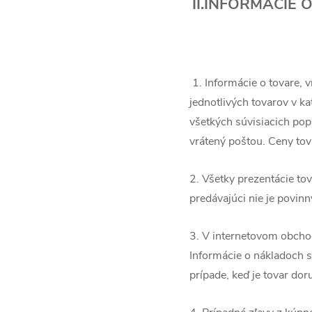
II.INFORMÁCIE
1. Informácie o tovare, 
jednotlivých tovarov v k
všetkých súvisiacich popl
vrátený poštou. Ceny tov
2. Všetky prezentácie to
predávajúci nie je povin
3. V internetovom obcho
Informácie o nákladoch s
prípade, keď je tovar do