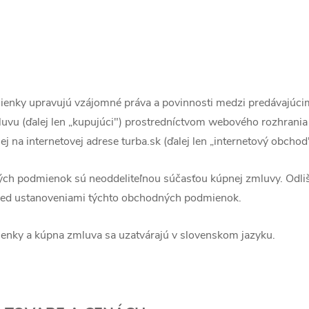
enky upravujú vzájomné práva a povinnosti medzi predávajúci
luvu (ďalej len „kupujúci") prostredníctvom webového rozhrani
 na internetovej adrese turba.sk (ďalej len „internetový obchod"
ch podmienok sú neoddeliteľnou súčasťou kúpnej zmluvy. Odliš
red ustanoveniami týchto obchodných podmienok.
enky a kúpna zmluva sa uzatvárajú v slovenskom jazyku.