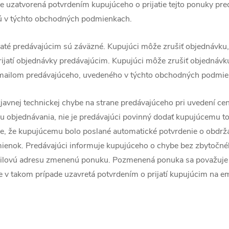
e uzatvorená potvrdením kupujúceho o prijatie tejto ponuky pr
ú v týchto obchodných podmienkach.
jaté predávajúcim sú záväzné. Kupujúci môže zrušiť objednávku
jatí objednávky predávajúcim. Kupujúci môže zrušiť objednávku
emailom predávajúceho, uvedeného v týchto obchodných podmie
 zjavnej technickej chybe na strane predávajúceho pri uvedení ce
u objednávania, nie je predávajúci povinný dodať kupujúcemu to
de, že kupujúcemu bolo poslané automatické potvrdenie o obdrž
enok. Predávajúci informuje kupujúceho o chybe bez zbytočné
ilovú adresu zmenenú ponuku. Pozmenená ponuka sa považuje 
 v takom prípade uzavretá potvrdením o prijatí kupujúcim na e