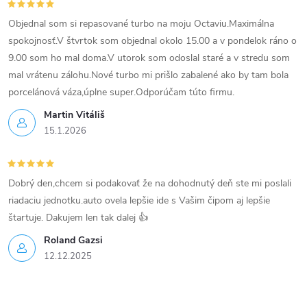
k
Objednal som si repasované turbo na moju Octaviu.Maximálna
y
spokojnosť.V štvrtok som objednal okolo 15.00 a v pondelok ráno o
v
9.00 som ho mal doma.V utorok som odoslal staré a v stredu som
mal vrátenu zálohu.Nové turbo mi prišlo zabalené ako by tam bola
ý
porcelánová váza,úplne super.Odporúčam túto firmu.
p
Martin Vitáliš
15.1.2026
i
s
Dobrý den,chcem si podakovať že na dohodnutý deň ste mi poslali
u
riadaciu jednotku.auto ovela lepšie ide s Vašim čipom aj lepšie
štartuje. Dakujem len tak dalej 👍
Roland Gazsi
12.12.2025