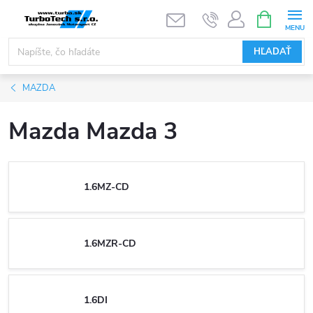
Prejsť
NÁKUPN
KOŠÍK
na
obsah
HĽADAŤ
MAZDA
Mazda Mazda 3
1.6MZ-CD
1.6MZR-CD
1.6DI