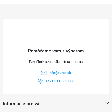
Z
á
p
ä
t
TurboTech s.r.o.
i
info
@
turba.sk
e
+421 911 569 888
Informácie pre vás