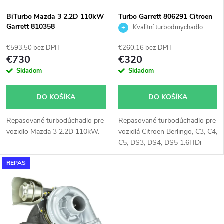
i
s
e
BiTurbo Mazda 3 2.2D 110kW
Turbo Garrett 806291 Citroen
Garrett 810358
Ford Mazda Peugeot Volvo 1.5
Kvalitní turbodmychadlo
p
1.6
p
€593,50 bez DPH
€260,16 bez DPH
r
€730
€320
r
Skladom
Skladom
o
o
DO KOŠÍKA
DO KOŠÍKA
d
d
Repasované turbodúchadlo pre
Repasované turbodúchadlo pre
u
vozidlo Mazda 3 2.2D 110kW.
vozidlá Citroen Berlingo, C3, C4,
u
C5, DS3, DS4, DS5 1.6HDi
k
84kW 85kW, Ford B-Max, C-
REPAS
Max, Fiesta, Focus, Galaxy II,
k
Grand C-Max, Mondeo, S-Max,
t
Tourneo Connect, Transit
t
Connect, Transit Courier
o
1.5TDCi 1.6TDCi 70kW 74kW
85kW 88kW, Mazda 3 82kW