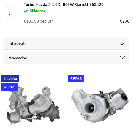
Turbo Mazda 3 1.6DI 80kW Garrett 753420
Skladom
€186,99 bez DPH
€230
Filtrovať
R
Abecedne
a
Najlacnejšie
V
Novinka
REPAS
Najdrahšie
d
REPAS
ý
Najpredávanejšie
e
p
n
i