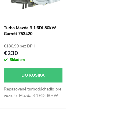
o
v
85kW, Mazda 5 85kW, Peugeot
v
208, 2008, 308, 3008, 4008,
508, 5008, Partner, Partner
Tepee 1.6HDi 82kW 84kW
Turbo Mazda 3 1.6DI 80kW
85kW, Volvo C30, S40, S60,
Garrett 753420
S80, V40, V50, V60, V70
84kW
€186,99 bez DPH
€230
Skladom
DO KOŠÍKA
Repasované turbodúchadlo pre
vozidlo Mazda 3 1.6DI 80kW.
O