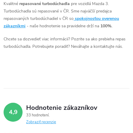
v
Kvalitné
repasované turbodúchadla
pre vozidlá Mazda 3.
Turbodúchadla sú repasované v ČR. Sme najväčší predajca
l
repasovaných turbodúchadiel v ČR so
spokojnosťou overenou
á
zákazníkmi
- naše hodnotenie sa pravidelne drží na
100%.
d
Chcete sa dozvedieť viac informácii? Pozrite sa ako prebieha repas
turbodúchadla. Potrebujete poradiť? Neváhajte a kontaktujte nás.
a
c
i
e
p
Hodnotenie zákazníkov
r
4,9
33 hodnotení
v
Zobraziť recenzie