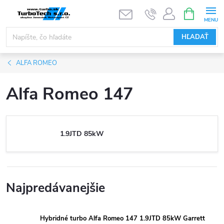
Prejsť
NÁKUPN
KOŠÍK
na
obsah
HĽADAŤ
ALFA ROMEO
Alfa Romeo 147
1.9JTD 85kW
Najpredávanejšie
Hybridné turbo Alfa Romeo 147 1.9JTD 85kW Garrett