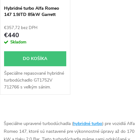
s
e
Hybridné turbo Alfa Romeo
147 1.9JTD 85kW Garrett
p
GT1752V
p
€357,72 bez DPH
r
€440
r
Skladom
o
o
DO KOŠÍKA
d
d
Špeciálne repasované hybridné
u
turbodúchadlo GT1752V
u
712766 s veľkým sánim.
k
Vhodné najmä k výkonnostným
úpravam ako napr.
k
chiptuning. Pre vozidlá Alfa
t
O
Romeo 147 1.9JTD 85kW.
t
v
Špeciálne upravené turbodúchadla (
hybridné turbo
) pre vozidlá Alfa
o
Romeo 147, ktoré sú nastavené pre výkonnostné úpravy až do 170
o
l
kW a tlaku 2.0 Bar. Tieto turbodúchadla máme sami odskúšané v