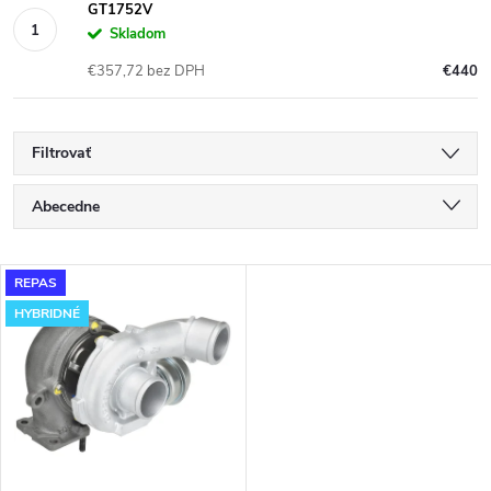
GT1752V
Skladom
€357,72 bez DPH
€440
Filtrovať
R
Abecedne
a
Najlacnejšie
V
REPAS
Najdrahšie
d
HYBRIDNÉ
ý
Najpredávanejšie
e
p
n
i
i