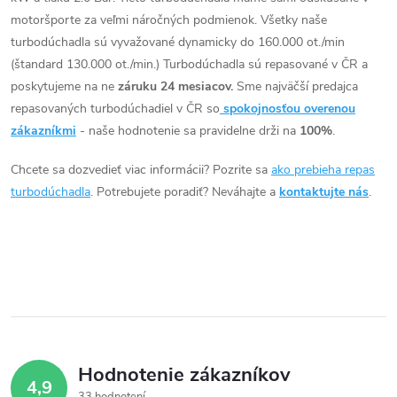
v
á
motoršporte za veľmi náročných podmienok. Všetky naše
v
turbodúchadla sú vyvažované dynamicky do 160.000 ot./min
d
(štandard 130.000 ot./min.) Turbodúchadla sú repasované v ČR a
poskytujeme na ne
záruku 24 mesiacov.
Sme najväčší predajca
a
repasovaných turbodúchadiel v ČR so
spokojnosťou overenou
c
zákazníkmi
- naše hodnotenie sa pravidelne drži na
100%
.
i
Chcete sa dozvedieť viac informácii? Pozrite sa
ako prebieha repas
turbodúchadla
. Potrebujete poradiť? Neváhajte a
kontaktujte nás
.
e
p
r
v
k
Hodnotenie zákazníkov
y
4,9