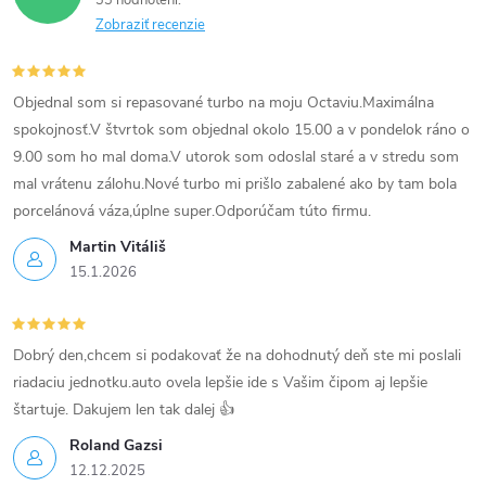
33 hodnotení
v
Zobraziť recenzie
ý
p
Objednal som si repasované turbo na moju Octaviu.Maximálna
spokojnosť.V štvrtok som objednal okolo 15.00 a v pondelok ráno o
i
9.00 som ho mal doma.V utorok som odoslal staré a v stredu som
mal vrátenu zálohu.Nové turbo mi prišlo zabalené ako by tam bola
s
porcelánová váza,úplne super.Odporúčam túto firmu.
u
Martin Vitáliš
15.1.2026
Dobrý den,chcem si podakovať že na dohodnutý deň ste mi poslali
riadaciu jednotku.auto ovela lepšie ide s Vašim čipom aj lepšie
štartuje. Dakujem len tak dalej 👍
Roland Gazsi
12.12.2025