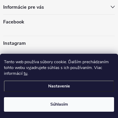
Informácie pre vás
Facebook
Instagram
Sledovať na Instagrame
Tento web používa súbory cookie. Ďalším prechádzaním
tohto webu vyjadrujete súhlas s ich používaním. Viac
informácií
tu
.
Nastavenie
Copyright 2026
Turbodúchadla TurboTech s.r.o.
. Všetky práva
vyhradené.
Upraviť nastavenie cookies
Súhlasím
Vytvoril Shoptet