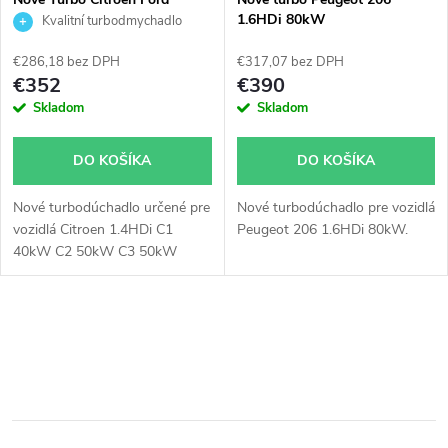
e
Mazda Peugeot 1.4HDi
1.6HDi 80kW
Kvalitní turbodmychadlo
p
1.4TDCi KKK 54359700001
p
€286,18 bez DPH
€317,07 bez DPH
r
€352
€390
r
Skladom
Skladom
o
o
DO KOŠÍKA
DO KOŠÍKA
d
d
Nové turbodúchadlo určené pre
Nové turbodúchadlo pre vozidlá
u
vozidlá Citroen 1.4HDi C1
Peugeot 206 1.6HDi 80kW.
u
40kW C2 50kW C3 50kW
k
Xsara 50kW, Ford Fiesta
Fusion 1.4TDCi 50kW, Mazda 2
k
1.4CD 50kW, Peugeot 1007
t
O
107 206 207 307 1.4HDi 40kW
t
50kW 51kW.
v
o
o
l
v