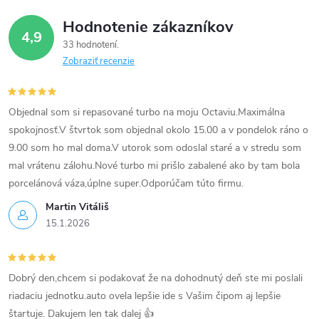
á
v
Hodnotenie zákazníkov
d
4,9
33 hodnotení
a
Zobraziť recenzie
c
i
Objednal som si repasované turbo na moju Octaviu.Maximálna
spokojnosť.V štvrtok som objednal okolo 15.00 a v pondelok ráno o
e
9.00 som ho mal doma.V utorok som odoslal staré a v stredu som
mal vrátenu zálohu.Nové turbo mi prišlo zabalené ako by tam bola
p
porcelánová váza,úplne super.Odporúčam túto firmu.
r
Martin Vitáliš
15.1.2026
v
k
Dobrý den,chcem si podakovať že na dohodnutý deň ste mi poslali
y
riadaciu jednotku.auto ovela lepšie ide s Vašim čipom aj lepšie
v
štartuje. Dakujem len tak dalej 👍