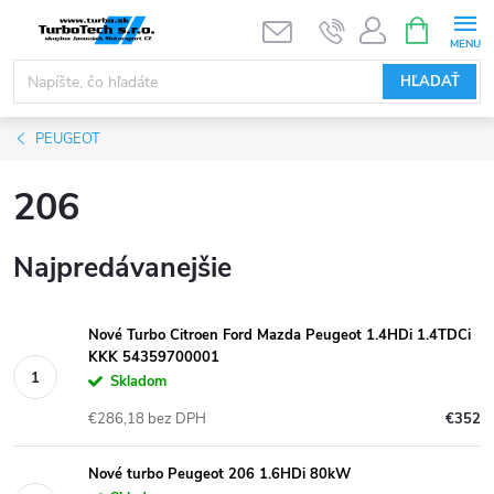
Prejsť
NÁKUPN
KOŠÍK
na
obsah
HĽADAŤ
PEUGEOT
206
Najpredávanejšie
Nové Turbo Citroen Ford Mazda Peugeot 1.4HDi 1.4TDCi
KKK 54359700001
Skladom
€286,18 bez DPH
€352
Nové turbo Peugeot 206 1.6HDi 80kW