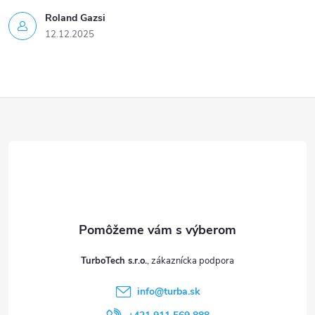
Roland Gazsi
ý
12.12.2025
p
i
Z
s
u
á
p
ä
t
TurboTech s.r.o.
i
info
@
turba.sk