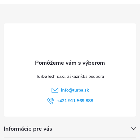
Z
s
u
á
p
ä
t
TurboTech s.r.o.
i
info
@
turba.sk
e
+421 911 569 888
Informácie pre vás