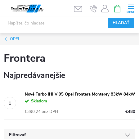
Prejsť
NÁKUPN
KOŠÍK
na
obsah
HĽADAŤ
OPEL
Frontera
Najpredávanejšie
Nové Turbo IHI VI95 Opel Frontera Monterey 83kW 84kW
Skladom
€390,24 bez DPH
€480
Filtrovať