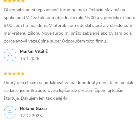
c
i
Objednal som si repasované turbo na moju Octaviu.Maximálna
spokojnosť.V štvrtok som objednal okolo 15.00 a v pondelok ráno o
e
9.00 som ho mal doma.V utorok som odoslal staré a v stredu som
mal vrátenu zálohu.Nové turbo mi prišlo zabalené ako by tam bola
p
porcelánová váza,úplne super.Odporúčam túto firmu.
r
Martin Vitáliš
15.1.2026
v
k
Dobrý den,chcem si podakovať že na dohodnutý deň ste mi poslali
y
riadaciu jednotku.auto ovela lepšie ide s Vašim čipom aj lepšie
v
štartuje. Dakujem len tak dalej 👍
Roland Gazsi
ý
12.12.2025
p
i