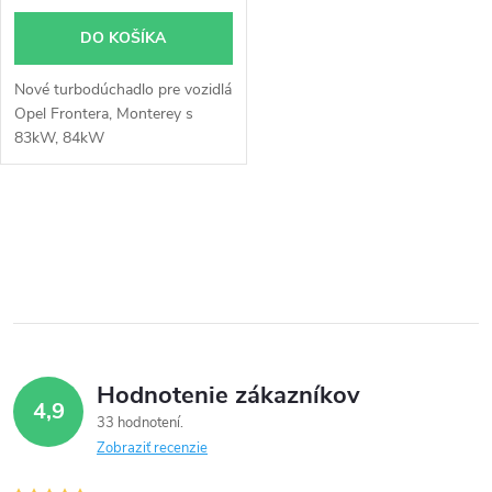
o
o
DO KOŠÍKA
d
d
Nové turbodúchadlo pre vozidlá
u
Opel Frontera, Monterey s
u
83kW, 84kW
k
k
t
O
t
v
o
o
l
v
á
v
Hodnotenie zákazníkov
d
4,9
33 hodnotení
a
Zobraziť recenzie