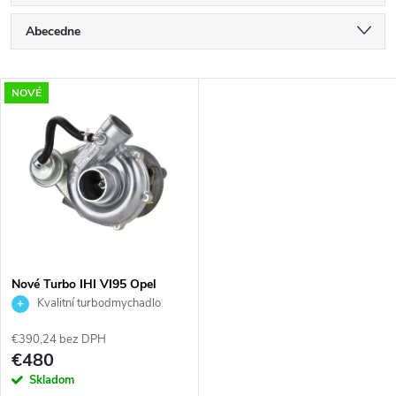
R
Abecedne
a
Najlacnejšie
V
NOVÉ
Najdrahšie
d
ý
Najpredávanejšie
e
p
n
i
i
s
e
Nové Turbo IHI VI95 Opel
Frontera Monterey 83kW
Kvalitní turbodmychadlo
p
84kW
TURBOrail
p
€390,24 bez DPH
r
€480
r
Skladom