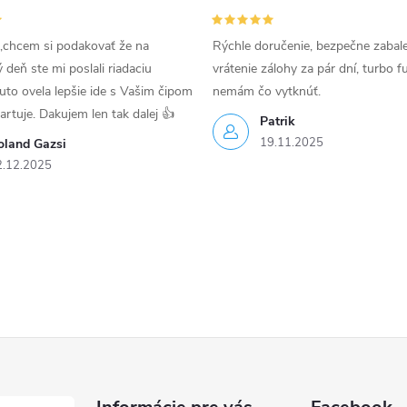
,chcem si podakovať že na
Rýchle doručenie, bezpečne zabal
deň ste mi poslali riadaciu
vrátenie zálohy za pár dní, turbo f
uto ovela lepšie ide s Vašim čipom
nemám čo vytknúť.
tartuje. Dakujem len tak dalej 👍
Patrik
19.11.2025
oland Gazsi
2.12.2025