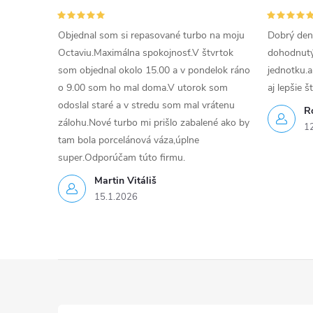
c
i
Objednal som si repasované turbo na moju
Dobrý den
Octaviu.Maximálna spokojnosť.V štvrtok
dohodnutý 
e
som objednal okolo 15.00 a v pondelok ráno
jednotku.a
p
o 9.00 som ho mal doma.V utorok som
aj lepšie š
odoslal staré a v stredu som mal vrátenu
r
R
zálohu.Nové turbo mi prišlo zabalené ako by
1
v
tam bola porcelánová váza,úplne
super.Odporúčam túto firmu.
k
Martin Vitáliš
y
15.1.2026
v
ý
Z
p
á