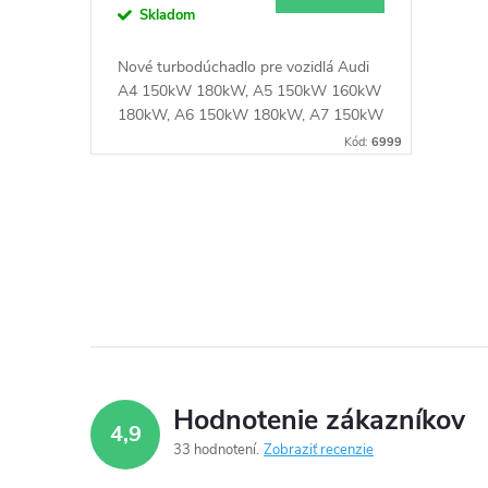
u
Skladom
d
k
Nové turbodúchadlo pre vozidlá Audi
u
A4 150kW 180kW, A5 150kW 160kW
t
180kW, A6 150kW 180kW, A7 150kW
180kW, A8 150kW 155kW 190kW
k
Kód:
6999
o
193kW, Q5 180kW 184kW 190kW,
Q7 150kW 176kW 180kW, Porsche
t
v
Cayenne 155kW 180kW, Panamera
O
155kW, VW Touareg 150kW 180kW
o
193kW
v
v
l
á
d
Hodnotenie zákazníkov
4,9
a
33 hodnotení
Zobraziť recenzie