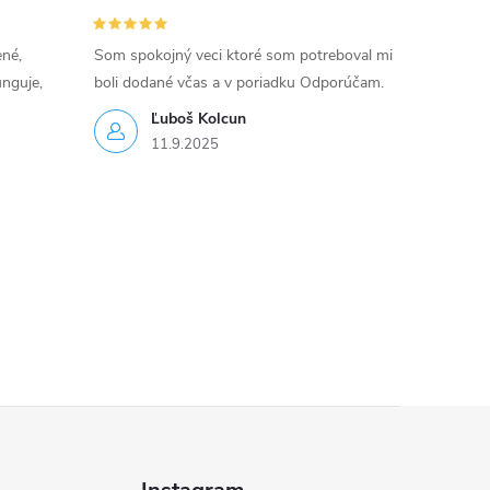
ené,
Som spokojný veci ktoré som potreboval mi
unguje,
boli dodané včas a v poriadku Odporúčam.
Ľuboš Kolcun
11.9.2025