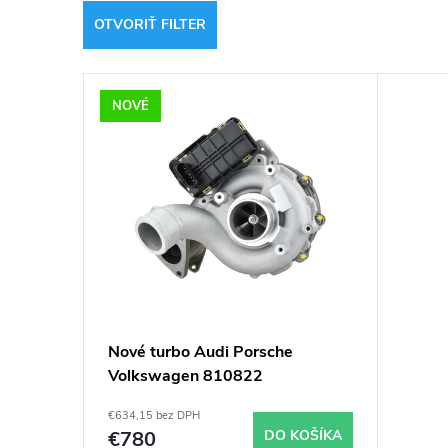
d
OTVORIŤ FILTER
e
V
n
NOVÉ
ý
i
p
e
i
p
s
r
p
o
Nové turbo Audi Porsche
Volkswagen 810822
r
d
€634,15 bez DPH
o
€780
DO KOŠÍKA