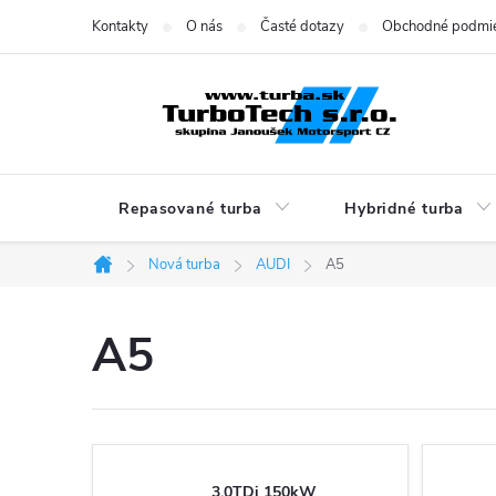
Prejsť
Kontakty
O nás
Časté dotazy
Obchodné podmi
na
obsah
Repasované turba
Hybridné turba
Nová turba
AUDI
A5
Domov
A5
3.0TDi 150kW