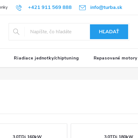
+421 911 569 888
info@turba.sk
enky
GDPR
HĽADAŤ
Riadiace jednotky/chiptuning
Repasované motory
3.0TDi 160kW
3.0TDi 180kW