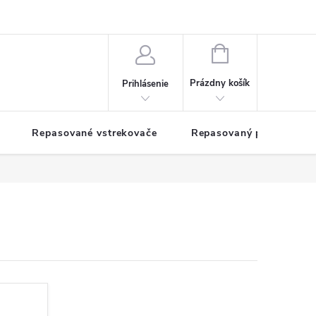
NÁKUPNÝ
KOŠÍK
Prázdny košík
Prihlásenie
Repasované vstrekovače
Repasovaný pohon TDM