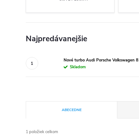
Najpredávanejšie
Nové turbo Audi Porsche Volkswagen 
Skladom
R
ABECEDNE
a
1
položiek celkom