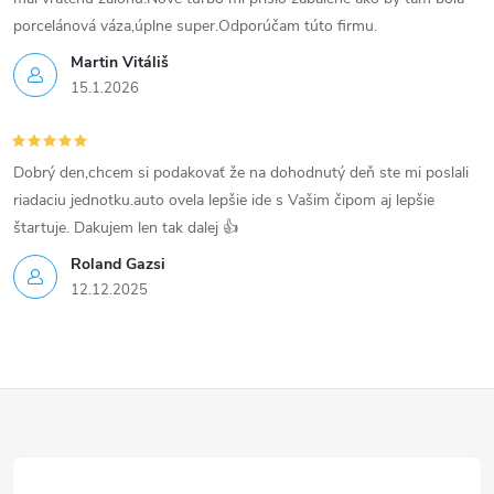
p
porcelánová váza,úplne super.Odporúčam túto firmu.
r
Martin Vitáliš
15.1.2026
v
k
Dobrý den,chcem si podakovať že na dohodnutý deň ste mi poslali
y
riadaciu jednotku.auto ovela lepšie ide s Vašim čipom aj lepšie
v
štartuje. Dakujem len tak dalej 👍
Roland Gazsi
ý
12.12.2025
p
i
Z
s
u
á