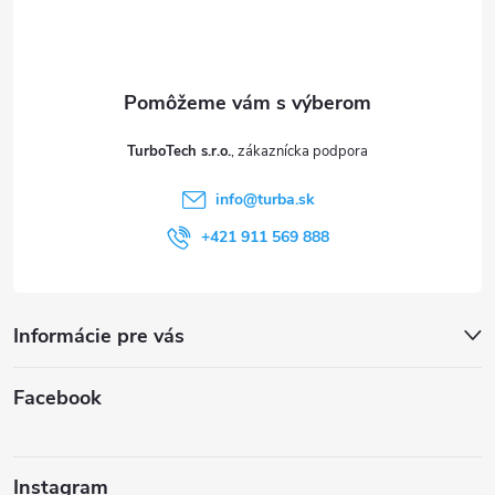
p
ä
t
TurboTech s.r.o.
i
info
@
turba.sk
e
+421 911 569 888
Informácie pre vás
Facebook
Instagram