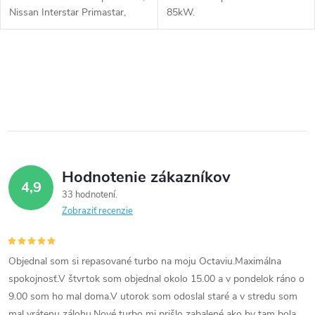
u
u
Nissan Interstar Primastar,
85kW.
k
Opel Movano Vivaro, Renault
Laguna Master Megane Scenic
k
Trafic, Volvo V40 S40
t
O
t
60kW, 68kW, 70kW, 72kW,
v
o
74kW, 75kW, 77kW, 79kW,
o
85kW
l
v
á
v
Hodnotenie zákazníkov
d
4,9
33 hodnotení
a
Zobraziť recenzie
c
i
Objednal som si repasované turbo na moju Octaviu.Maximálna
spokojnosť.V štvrtok som objednal okolo 15.00 a v pondelok ráno o
e
9.00 som ho mal doma.V utorok som odoslal staré a v stredu som
mal vrátenu zálohu.Nové turbo mi prišlo zabalené ako by tam bola