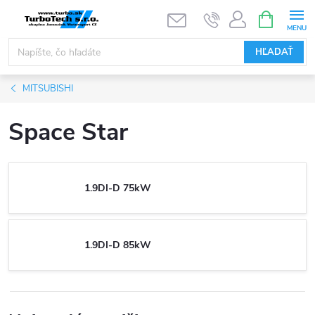
Prejsť
NÁKUPN
KOŠÍK
na
obsah
HĽADAŤ
MITSUBISHI
Space Star
1.9DI-D 75kW
1.9DI-D 85kW