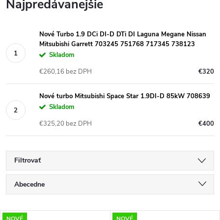
Najpredávanejšie
Nové Turbo 1.9 DCi DI-D DTi DI Laguna Megane Nissan
Mitsubishi Garrett 703245 751768 717345 738123
Skladom
€260,16 bez DPH
€320
Nové turbo Mitsubishi Space Star 1.9DI-D 85kW 708639
Skladom
€325,20 bez DPH
€400
Filtrovať
R
Abecedne
a
Najlacnejšie
NOVÉ
NOVÉ