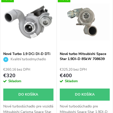
V
Najdrahšie
d
ý
Najpredávanejšie
e
p
n
i
i
s
e
Nové Turbo 1.9 DCi DI-D DTi
Nové turbo Mitsubishi Space
DI Laguna Megane Nissan
Star 1.9DI-D 85kW 708639
Kvalitní turbodmychadlo
p
Mitsubishi Garrett 703245
p
751768 717345 738123
€260,16 bez DPH
€325,20 bez DPH
r
€320
€400
r
Skladom
Skladom
o
o
DO KOŠÍKA
DO KOŠÍKA
d
d
Nové turbodúchadlo pre vozidlá
Nové turbodúchadlo pre
Mitsubishi Carisma Space Star,
Mitsubishi Space Star 1.9DI-D