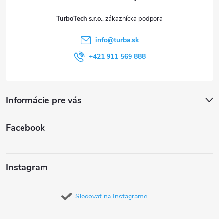
t
TurboTech s.r.o.
i
info
@
turba.sk
e
+421 911 569 888
Informácie pre vás
Facebook
Instagram
Sledovať na Instagrame