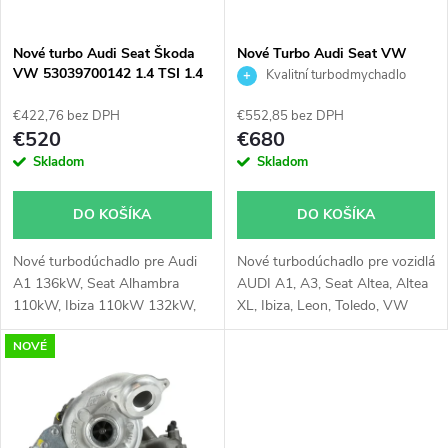
i
s
e
Nové turbo Audi Seat Škoda
Nové Turbo Audi Seat VW
VW 53039700142 1.4 TSI 1.4
Škoda 1.2TFSI 1.2TSI IHI
Kvalitní turbodmychadlo
p
TFSI
03F145701H
TURBOrail
p
€422,76 bez DPH
€552,85 bez DPH
r
€520
€680
r
Skladom
Skladom
o
o
DO KOŠÍKA
DO KOŠÍKA
d
d
Nové turbodúchadlo pre Audi
Nové turbodúchadlo pre vozidlá
u
A1 136kW, Seat Alhambra
AUDI A1, A3, Seat Altea, Altea
u
110kW, Ibiza 110kW 132kW,
XL, Ibiza, Leon, Toledo, VW
k
Škoda Fabia 132kW, VW
Beetle, Caddy, Golf, Jetta, Polo,
NOVÉ
Beetle 118kW, CC 118kW, EOS
Touran, Škoda Fabia, Octavia,
k
118kW, Golf 103kW 118kW
Rapid, Roomster, Yeti
t
125kW, Jetta 103kW 118kW
t
125kW, Passat 118kW, Polo
o
132kW, Scirocco 118kW,