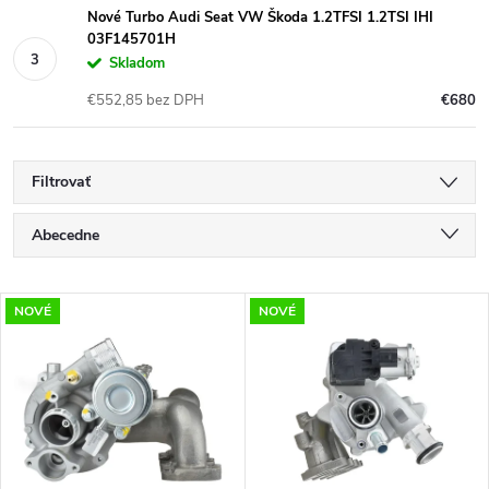
Nové Turbo Audi Seat VW Škoda 1.2TFSI 1.2TSI IHI
03F145701H
Skladom
€552,85 bez DPH
€680
Filtrovať
R
Abecedne
a
Najlacnejšie
V
NOVÉ
NOVÉ
Najdrahšie
d
ý
Najpredávanejšie
e
p
n
i