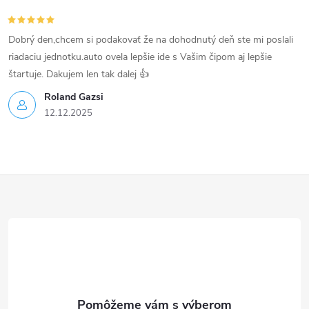
k
Dobrý den,chcem si podakovať že na dohodnutý deň ste mi poslali
y
riadaciu jednotku.auto ovela lepšie ide s Vašim čipom aj lepšie
v
štartuje. Dakujem len tak dalej 👍
Roland Gazsi
ý
12.12.2025
p
i
Z
s
u
á
p
ä