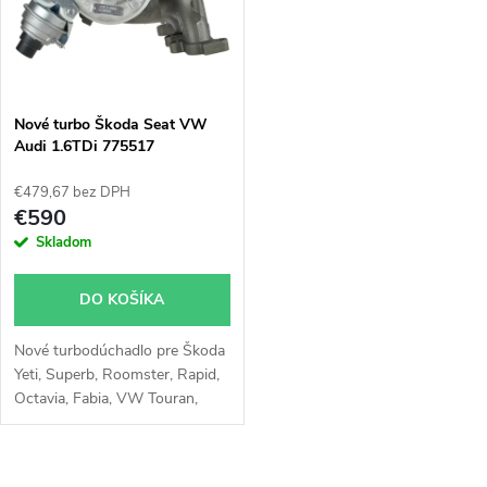
o
Sharan 110kW, Tiguan 110kW
v
118kW, Touran 103kW 125kW
v
Nové turbo Škoda Seat VW
Audi 1.6TDi 775517
€479,67 bez DPH
€590
Skladom
DO KOŠÍKA
Nové turbodúchadlo pre Škoda
Yeti, Superb, Roomster, Rapid,
Octavia, Fabia, VW Touran,
Polo, Passat, Jetta, Golf, Caddy,
Beetle, Seat Toledo, Ibiza, Leon,
Altea, Audi A1, A3 s 55kW,