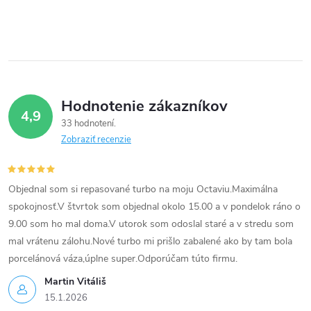
O
66kW, 75kW, 77kW
v
l
á
Hodnotenie zákazníkov
d
4,9
33 hodnotení
a
Zobraziť recenzie
c
i
Objednal som si repasované turbo na moju Octaviu.Maximálna
spokojnosť.V štvrtok som objednal okolo 15.00 a v pondelok ráno o
e
9.00 som ho mal doma.V utorok som odoslal staré a v stredu som
mal vrátenu zálohu.Nové turbo mi prišlo zabalené ako by tam bola
p
porcelánová váza,úplne super.Odporúčam túto firmu.
r
Martin Vitáliš
15.1.2026
v