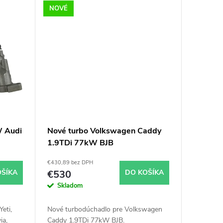
NOVÉ
W Audi
Nové turbo Volkswagen Caddy
1.9TDi 77kW BJB
54399700022 54399700011
€430,89 bez DPH
OŠÍKA
€530
DO KOŠÍKA
Skladom
eti,
Nové turbodúchadlo pre Volkswagen
ia,
Caddy 1.9TDi 77kW BJB.