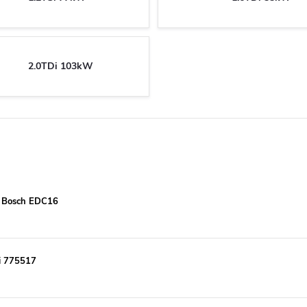
2.0TDi 103kW
a Bosch EDC16
i 775517