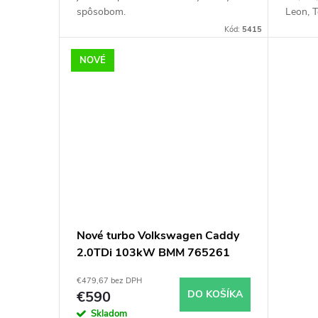
u
t
spôsobom.
Leon, T
Jetta, 
k
Kód:
5415
o
Octavia
NOVÉ
t
v
o
v
Nové turbo Volkswagen Caddy
2.0TDi 103kW BMM 765261
€479,67 bez DPH
€590
DO KOŠÍKA
Skladom