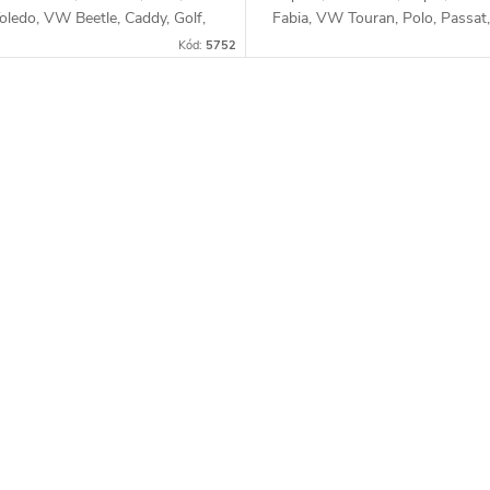
oledo, VW Beetle, Caddy, Golf,
Fabia, VW Touran, Polo, Passat, 
Polo, Touran, Škoda Fabia,
Golf, Caddy, Beetle, Seat Toledo,
Kód:
5752
, Rapid, Roomster, Yeti
Leon, Altea, Audi A1, A3 s 55k
66kW, 75kW, 77kW