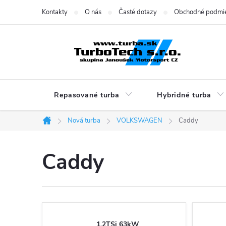
Prejsť
Kontakty
O nás
Časté dotazy
Obchodné podmi
na
obsah
Repasované turba
Hybridné turba
Nová turba
VOLKSWAGEN
Caddy
Domov
Caddy
1.2TSi 63kW