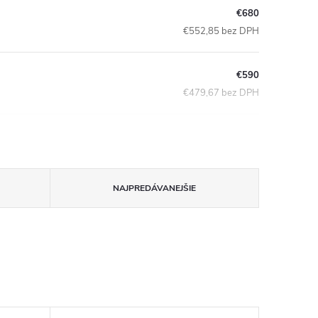
€680
€552,85 bez DPH
€590
€479,67 bez DPH
NAJPREDÁVANEJŠIE