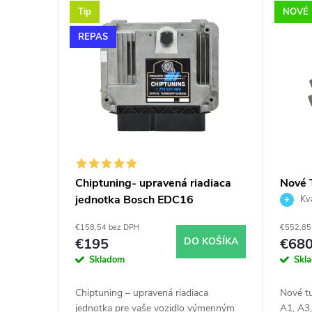
V
n
Tip
NOVÉ
ý
i
REPAS
p
e
i
p
s
r
p
o
Chiptuning- upravená riadiaca
Nové 
jednotka Bosch EDC16
Škoda
Kva
r
d
03F1
€158,54 bez DPH
€552,85
o
u
€195
DO KOŠÍKA
€68
Skladom
Skl
d
k
Chiptuning – upravená riadiaca
Nové t
jednotka pre vaše vozidlo výmenným
A1, A3,