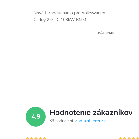
Nové turbodúchadlo pre Volkswagen
Caddy 2.0TDi 103kW BMM.
Kód:
4348
O
v
l
á
d
Hodnotenie zákazníkov
4,9
a
33 hodnotení
Zobraziť recenzie
c