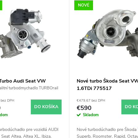
NOVÉ
Turbo Audi Seat VW
Nové turbo Škoda Seat V
 1.2TFSI 1.2TSI IHI
1.6TDi 775517
litní turbodmychadlo TURBOrail
45701H
 bez DPH
€479,67 bez DPH
0
DO KOŠÍKA
€590
DO K
adom
Skladom
urbodúchadlo pre vozidlá AUDI
Nové turbodúchadlo pre Škoda Y
 Seat Altea, Altea XL, Ibiza,
Superb, Roomster, Rapid, Octav