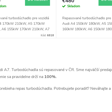
0
€480
adom
Skladom
vané turbodúchadlo pre vozidlá
Repasované turbodúchadlo pre 
A4 170kW 210kW, A5 170kW
Audi A4 150kW 180kW, A5 1
, A6 155kW 170kW 210kW, A7
160kW 180kW, A6 150kW 180
 170kW 210kW, A8 210kW,
150kW 180kW, A8 150kW 15
Kód:
6818
0kW 210kW, Q7 170kW,
190kW 193kW, Q5 180kW 18
, Q8 170kW 210kW
190kW, Q7 150kW 176kW 180
Porsche Cayenne 155kW 180k
Panamera 155kW, VW Touareg
150kW 180kW 193kW
di A7. Turbodúchadla sú repasované v ČR. Sme najväčší predaj
nie sa pravidelne drží na
100%.
 prebieha repas turbodúchadla. Potrebujete poradiť? Neváhajte a 