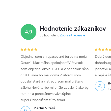
c
i
e
Hodnotenie zákazníkov
4,9
p
33 hodnotení
Zobraziť recenzie
r
v
Objednal som si repasované turbo na moju
Dobrý den
k
Octaviu.Maximálna spokojnosť.V štvrtok
dohodnutý 
som objednal okolo 15.00 a v pondelok ráno
jednotku.a
y
o 9.00 som ho mal doma.V utorok som
aj lepšie š
v
odoslal staré a v stredu som mal vrátenu
R
zálohu.Nové turbo mi prišlo zabalené ako by
1
ý
tam bola porcelánová váza,úplne
super.Odporúčam túto firmu.
p
Martin Vitáliš