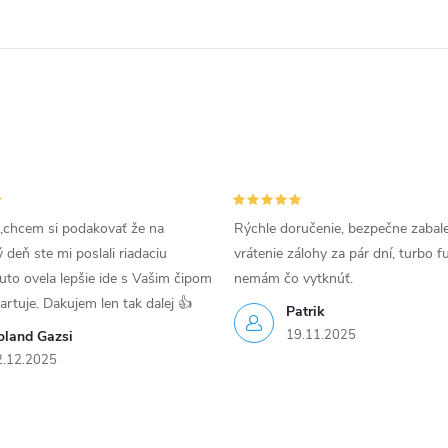
,chcem si podakovať že na
Rýchle doručenie, bezpečne zabal
deň ste mi poslali riadaciu
vrátenie zálohy za pár dní, turbo f
uto ovela lepšie ide s Vašim čipom
nemám čo vytknúť.
tartuje. Dakujem len tak dalej 👍
Patrik
19.11.2025
oland Gazsi
2.12.2025