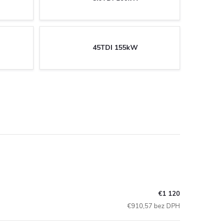
45TDI 155kW
€1 120
€910,57 bez DPH