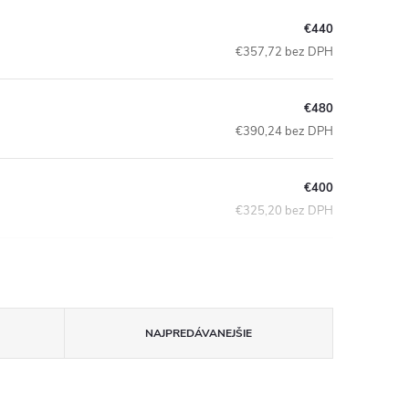
€440
€357,72 bez DPH
€480
€390,24 bez DPH
€400
€325,20 bez DPH
NAJPREDÁVANEJŠIE