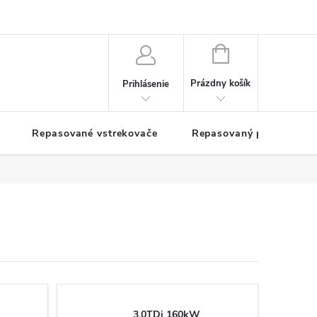
NÁKUPNÝ
KOŠÍK
Prázdny košík
Prihlásenie
Repasované vstrekovače
Repasovaný pohon TDM
3.0TDi 160kW