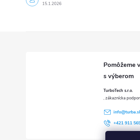
i
15.1.2026
s
u
Z
á
p
ä
TurboTech s.r.o.
t
i
info
@
turba.s
+421 911 56
e