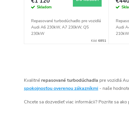
o
u
€1 120
€44
Skladom
Skl
d
k
Repasované turbodúchadlo pre vozidlá
Repaso
u
Audi A6 230kW, A7 230kW, Q5
Audi 
t
230kW
210kW
155kW
k
Kód:
6851
o
Q5 17
210kW
t
v
O
o
v
Kvalitné
repasované turbodúchadla
pre vozidlá Au
v
l
spokojnosťou overenou zákazníkmi
- naše hodnote
á
Chcete sa dozvedieť viac informácii? Pozrite sa ako
d
a