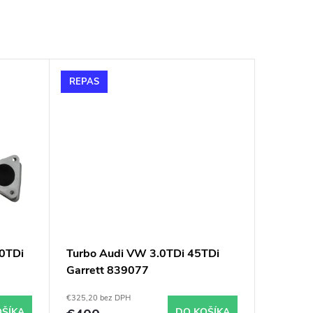
REPAS
.0TDi
Turbo Audi VW 3.0TDi 45TDi
Garrett 839077
€325,20 bez DPH
OŠÍKA
DO KOŠÍKA