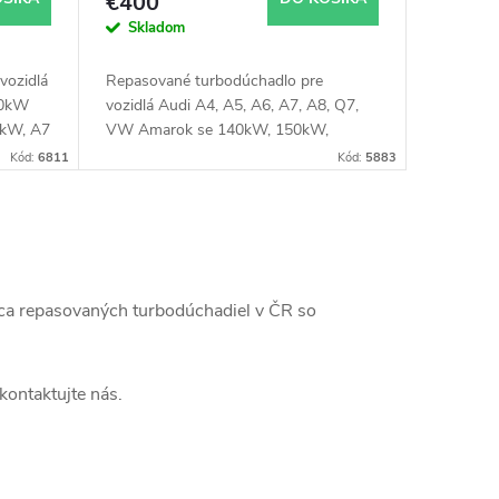
€400
Skladom
vozidlá
Repasované turbodúchadlo pre
50kW
vozidlá Audi A4, A5, A6, A7, A8, Q7,
kW, A7
VW Amarok se 140kW, 150kW,
5kW
155kW, 160kW, 165kW, 183kW,
Kód:
6811
Kód:
5883
4kW
190kW, 200kW, 275kW
kW,
W,
ca repasovaných turbodúchadiel v ČR so
kontaktujte nás.