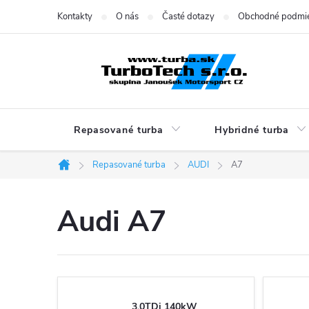
Prejsť
Kontakty
O nás
Časté dotazy
Obchodné podmi
na
obsah
Repasované turba
Hybridné turba
Repasované turba
AUDI
A7
Domov
Audi A7
3.0TDi 140kW