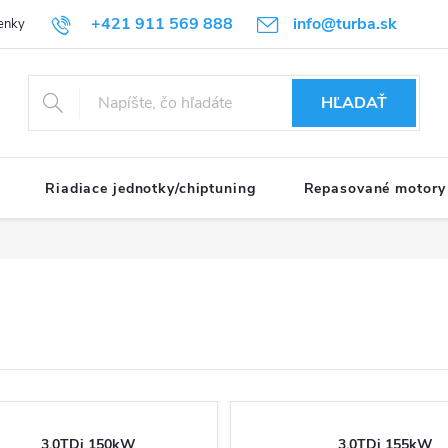
+421 911 569 888
info@turba.sk
enky
GDPR
HĽADAŤ
Riadiace jednotky/chiptuning
Repasované motory
3.0TDi 150kW
3.0TDi 155kW