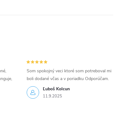
ené,
Som spokojný veci ktoré som potreboval mi
unguje,
boli dodané včas a v poriadku Odporúčam.
Ľuboš Kolcun
11.9.2025