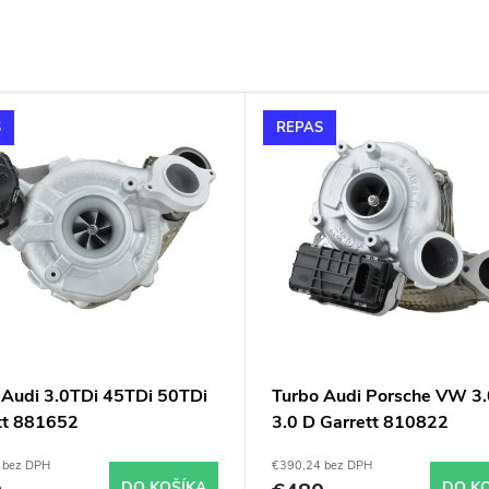
S
REPAS
 Audi 3.0TDi 45TDi 50TDi
Turbo Audi Porsche VW 3
tt 881652
3.0 D Garrett 810822
 bez DPH
€390,24 bez DPH
DO KOŠÍKA
DO K