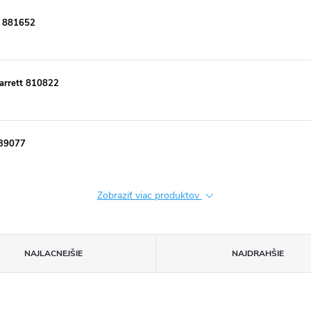
t 881652
arrett 810822
839077
Zobraziť viac produktov
NAJLACNEJŠIE
NAJDRAHŠIE