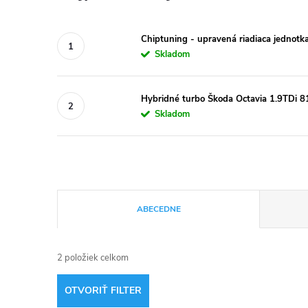
Chiptuning - upravená riadiaca jednotk
Skladom
Hybridné turbo Škoda Octavia 1.9TD
Skladom
R
ABECEDNE
a
2
položiek celkom
d
OTVORIŤ FILTER