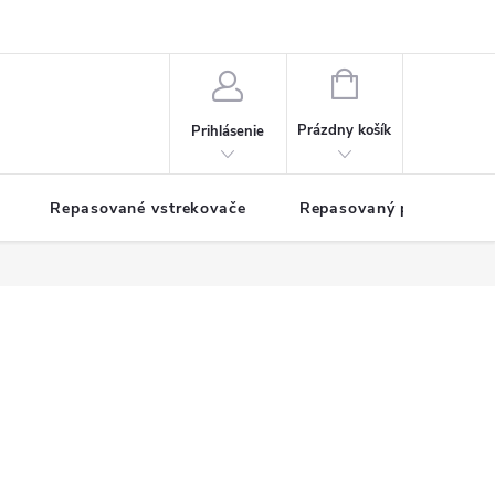
NÁKUPNÝ
KOŠÍK
Prázdny košík
Prihlásenie
Repasované vstrekovače
Repasovaný pohon TDM