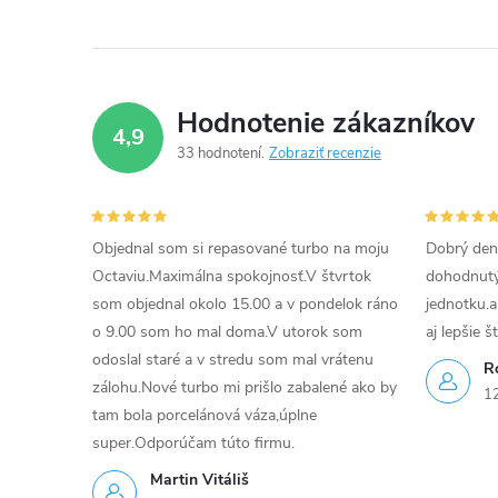
e
p
Hodnotenie zákazníkov
r
4,9
33 hodnotení
Zobraziť recenzie
v
k
Objednal som si repasované turbo na moju
Dobrý den
y
Octaviu.Maximálna spokojnosť.V štvrtok
dohodnutý 
v
som objednal okolo 15.00 a v pondelok ráno
jednotku.a
o 9.00 som ho mal doma.V utorok som
aj lepšie š
ý
odoslal staré a v stredu som mal vrátenu
R
p
zálohu.Nové turbo mi prišlo zabalené ako by
1
tam bola porcelánová váza,úplne
i
super.Odporúčam túto firmu.
s
Martin Vitáliš