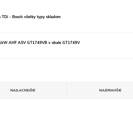
a TDi - Bosch všetky typy skladom
i 81kW AHF ASV GT1749VB v obale GT1749V
NAJLACNEJŠIE
NAJDRAHŠIE