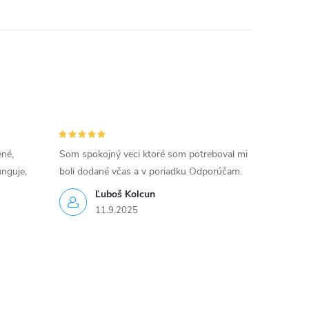
ené,
Som spokojný veci ktoré som potreboval mi
unguje,
boli dodané včas a v poriadku Odporúčam.
Ľuboš Kolcun
11.9.2025