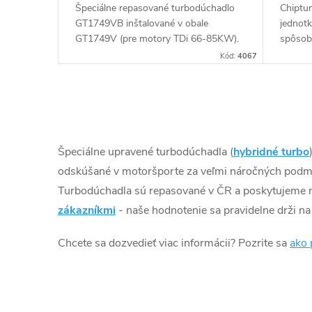
k
Špeciálne repasované turbodúchadlo
Chiptun
u
GT1749VB inštalované v obale
jednot
t
GT1749V (pre motory TDi 66-85KW).
spôso
Vhodné najmä k výkonnostným
k
Kód:
4067
o
úpravám ako napr. chiptuning. Pre
vozidlá Škoda Octavia 1.9TDi 81kW
t
v
AHF ASV.
O
o
v
Špeciálne upravené turbodúchadla (
hybridné turbo
v
l
odskúšané v motoršporte za veľmi náročných podmi
Turbodúchadla sú repasované v ČR a poskytujeme 
á
zákazníkmi
- naše hodnotenie sa pravidelne drži n
d
Chcete sa dozvedieť viac informácii? Pozrite sa
ako 
a
c
i