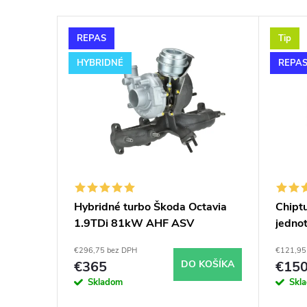
e
V
n
REPAS
Tip
ý
i
HYBRIDNÉ
REPA
p
e
i
p
s
r
p
o
Hybridné turbo Škoda Octavia
Chiptu
1.9TDi 81kW AHF ASV
jednot
r
d
GT1749VB v obale GT1749V
sklad
€296,75 bez DPH
€121,95
o
u
€365
DO KOŠÍKA
€15
Skladom
Skl
d