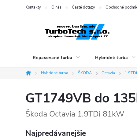
Prejsť
Kontakty
O nás
Časté dotazy
Obchodné podmi
na
obsah
Repasované turba
Hybridné turba
Hybridné turba
ŠKODA
Octavia
1.9TD
Domov
GT1749VB do 13
Škoda Octavia 1.9TDi 81kW
Najpredávanejšie