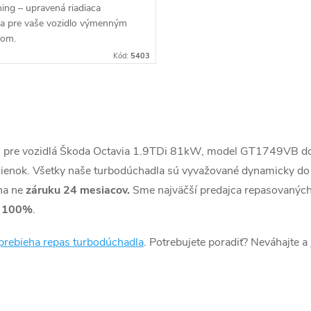
ing – upravená riadiaca
ka pre vaše vozidlo výmenným
bom.
Kód:
5403
) pre vozidlá Škoda Octavia 1.9TDi 81kW, model GT1749VB 
enok. Všetky naše turbodúchadla sú vyvažované dynamicky do 
na ne
záruku 24 mesiacov.
Sme najväčší predajca repasovaných
a
100%
.
prebieha repas turbodúchadla
. Potrebujete poradiť? Neváhajte a