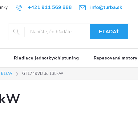
+421 911 569 888
info@turba.sk
enky
GDPR
HĽADAŤ
Riadiace jednotky/chiptuning
Repasované motory
i 81kW
GT1749VB do 135kW
5kW