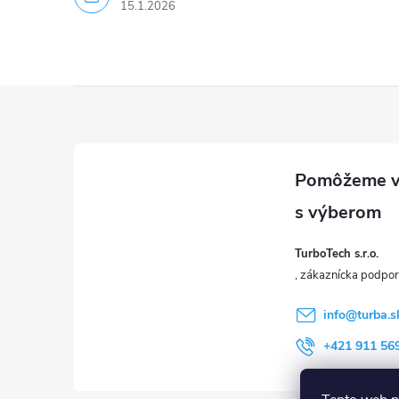
15.1.2026
u
Z
á
p
ä
TurboTech s.r.o.
t
i
info
@
turba.s
+421 911 56
e