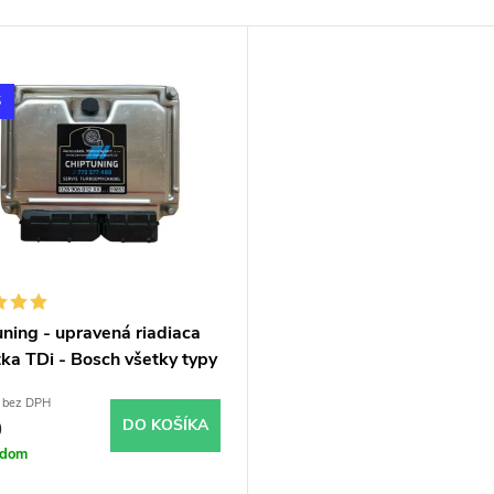
S
ning - upravená riadiaca
ka TDi - Bosch všetky typy
om
 bez DPH
0
DO KOŠÍKA
adom