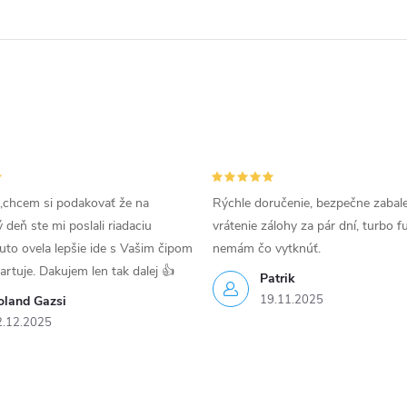
,chcem si podakovať že na
Rýchle doručenie, bezpečne zabal
deň ste mi poslali riadaciu
vrátenie zálohy za pár dní, turbo f
uto ovela lepšie ide s Vašim čipom
nemám čo vytknúť.
tartuje. Dakujem len tak dalej 👍
Patrik
19.11.2025
oland Gazsi
2.12.2025