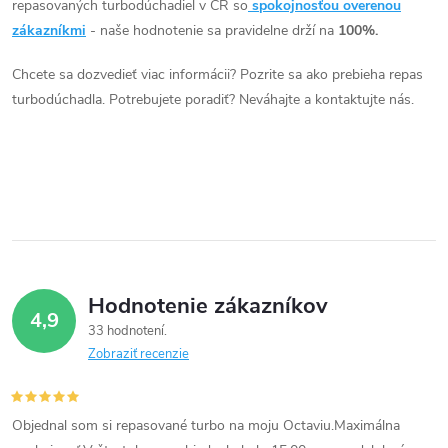
l
repasovaných turbodúchadiel v ČR so
spokojnosťou overenou
85kW, Mazda 5 85kW, Peugeot
á
zákazníkmi
- naše hodnotenie sa pravidelne drží na
100%.
208, 2008, 308, 3008, 4008,
508, 5008, Partner, Partner
d
Chcete sa dozvedieť viac informácii? Pozrite sa ako prebieha repas
Tepee 1.6HDi 82kW 84kW
turbodúchadla. Potrebujete poradiť? Neváhajte a kontaktujte nás.
85kW, Volvo C30, S40, S60,
a
S80, V40, V50, V60, V70
84kW
c
i
e
p
Hodnotenie zákazníkov
r
4,9
33 hodnotení
v
Zobraziť recenzie
k
Objednal som si repasované turbo na moju Octaviu.Maximálna
y