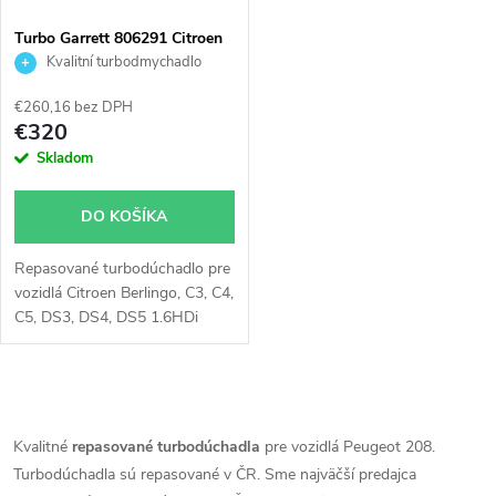
Turbo Garrett 806291 Citroen
Ford Mazda Peugeot Volvo 1.5
Kvalitní turbodmychadlo
1.6
€260,16 bez DPH
€320
Skladom
DO KOŠÍKA
Repasované turbodúchadlo pre
vozidlá Citroen Berlingo, C3, C4,
C5, DS3, DS4, DS5 1.6HDi
84kW 85kW, Ford B-Max, C-
Max, Fiesta, Focus, Galaxy II,
Grand C-Max, Mondeo, S-Max,
O
Tourneo Connect, Transit
Connect, Transit Courier
v
Kvalitné
repasované turbodúchadla
pre vozidlá Peugeot 208.
1.5TDCi 1.6TDCi 70kW 74kW
Turbodúchadla sú repasované v ČR. Sme najväčší predajca
85kW 88kW, Mazda 3 82kW