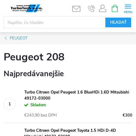
Prejsť
NÁKUPN
KOŠÍK
na
obsah
HĽADAŤ
PEUGEOT
Peugeot 208
Najpredávanejšie
Turbo Citroen Opel Peugeot 1.6 BlueHDi 1.6D Mitsubishi
49172-03000
Skladom
€243,90 bez DPH
€300
Turbo Citroen Opel Peugeot Toyota 1.5 HDi D-4D