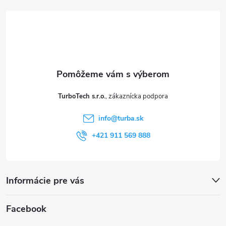
á
p
ä
t
TurboTech s.r.o.
i
info
@
turba.sk
e
+421 911 569 888
Informácie pre vás
Facebook