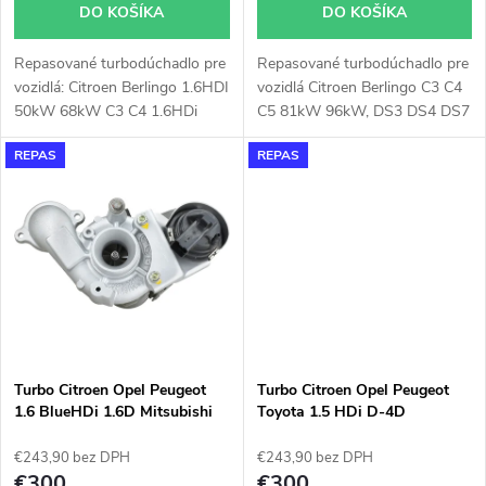
o
DO KOŠÍKA
DO KOŠÍKA
d
d
Repasované turbodúchadlo pre
Repasované turbodúchadlo pre
u
vozidlá: Citroen Berlingo 1.6HDI
vozidlá Citroen Berlingo C3 C4
u
50kW 68kW C3 C4 1.6HDi
C5 81kW 96kW, DS3 DS4 DS7
k
68kW DS3 50KW 68KW DS4
74kW 81kW 96kW, Opel Astra
REPAS
REPAS
68KW Jumpy 1.6HDi 66kW
L Combo Corsa Crossland X
k
Ford B-Max 1.6TDCi
Grandland X Mokka 74kW
t
55KW 1.6TDCi 70KW C-Max
81kW 96kW
t
1.6TDCi 70kW Fiesta 1.6TDCi
o
55KW 70kW Focus III 1.6TDCi
o
70KW Tourneo 1.6TDCi 55kW
v
Transit 1.6TDCi 55kW, Peugeot
v
2008 1.4HDi 50kW 1.6HDi
68kW 207 1.4HDi
50kW 1.6HDi 68kW 208
Turbo Citroen Opel Peugeot
Turbo Citroen Opel Peugeot
1.4HDi 50kW 1.6HDi 68kW
1.6 BlueHDi 1.6D Mitsubishi
Toyota 1.5 HDi D-4D
301 1.6HDi 68kW 308 1.6HDi
49172-03000
Mitsubishi 49172-03100
68kW Partner 1.6HDi 66kW
€243,90 bez DPH
€243,90 bez DPH
68KW
€300
€300