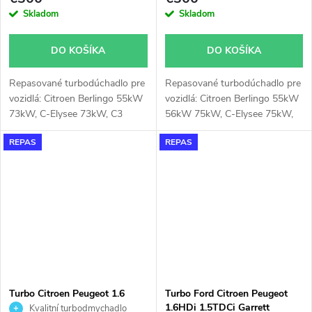
Skladom
Skladom
DO KOŠÍKA
DO KOŠÍKA
Repasované turbodúchadlo pre
Repasované turbodúchadlo pre
vozidlá: Citroen Berlingo 55kW
vozidlá: Citroen Berlingo 55kW
73kW, C-Elysee 73kW, C3
56kW 75kW, C-Elysee 75kW,
55kW 73kW, C4 73kW, DS3
C3 73kW 75kW, C4 73kW
REPAS
REPAS
73kW, DS4 73kW, Jumpy
75kW, DS3 75kW, Opel Combo
70kW, Opel Combo 55kW
56kW 75kW 96kW, Corsa
73kW, Peugeot 2008 55kW
75kW, Crossland X 75kW,
73kW, 208 55kW 73kW, 3008
Peugeot 208 75kW, 2008
73kW, 301 73kW, 308 73kW,
75kW 96kW, 301 75kW, 308
5008 73kW, Expert 70kW,
75kW, Partner 55kW 75kW,
Partner 55kW 73kW, Rifter
Rifter 55kW 75kW, Toyota
55kW 73kW, Traveller 70kW
Proace 55kW 75kW 88kW
96kW
Turbo Citroen Peugeot 1.6
Turbo Ford Citroen Peugeot
THP 1.6 KKK 53039700121
1.6HDi 1.5TDCi Garrett
Kvalitní turbodmychadlo