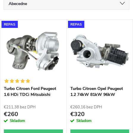
R
Abecedne
a
Najlacnejšie
V
REPAS
REPAS
Najdrahšie
d
ý
Najpredávanejšie
e
p
n
i
i
s
e
Turbo Citroen Ford Peugeot
Turbo Citroen Opel Peugeot
1.6 HDi TDCi Mitsubishi
1.2 74kW 81kW 96kW
p
49373-02003
Garrett 870248
p
€211,38 bez DPH
€260,16 bez DPH
r
€260
€320
r
Skladom
Skladom
o