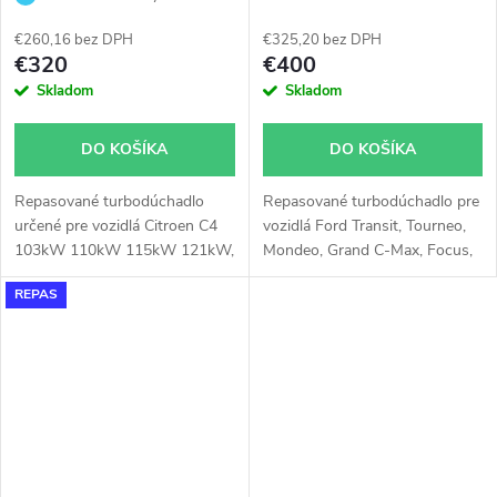
53039700217
819872
€260,16 bez DPH
€325,20 bez DPH
€320
€400
Skladom
Skladom
DO KOŠÍKA
DO KOŠÍKA
Repasované turbodúchadlo
Repasované turbodúchadlo pre
určené pre vozidlá Citroen C4
vozidlá Ford Transit, Tourneo,
103kW 110kW 115kW 121kW,
Mondeo, Grand C-Max, Focus,
C5 110kW 115kW, DS3
C-Max, Citroen Spacetourer,
REPAS
110kW 115kW, DS4 115kW
Jumpy, Grand C4 Spacetourer,
120kW 121kW, DS5 110kW
DS5, DS4, DS3, C4 Picasso, C4,
115kW, Peugeot 207 110kW
C3, Berlingo, Peugeot Traveller,
115kW, 208 115kW, 3008
Partner Tepee, Partner, Expert,
110kW 115kW 121kW, 308
508, 5008, 308, 3008, 208,
92kW 103kW 110kW 115kW,
2008 s 70kW, 74kW, 77kW,
128kW, 5008 110kW 115kW
85kW, 88kW
120kW, 508 115kW, RCZ
115kW