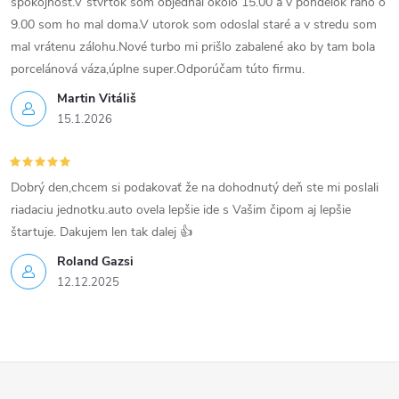
spokojnosť.V štvrtok som objednal okolo 15.00 a v pondelok ráno o
v
9.00 som ho mal doma.V utorok som odoslal staré a v stredu som
mal vrátenu zálohu.Nové turbo mi prišlo zabalené ako by tam bola
ý
porcelánová váza,úplne super.Odporúčam túto firmu.
p
Martin Vitáliš
15.1.2026
i
s
Dobrý den,chcem si podakovať že na dohodnutý deň ste mi poslali
u
riadaciu jednotku.auto ovela lepšie ide s Vašim čipom aj lepšie
štartuje. Dakujem len tak dalej 👍
Roland Gazsi
12.12.2025
Z