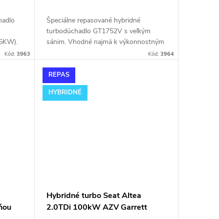
hadlo
Špeciálne repasované hybridné
turbodúchadlo GT1752V s veľkým
5KW).
sánim. Vhodné najmä k výkonnostným
úpravam ako napr. chiptuning. Pre
Kód:
3963
Kód:
3964
Pre
vozidlá Seat Alhambra 1.9TDi 85kW
85kW
AUY.
REPAS
HYBRIDNÉ
Hybridné turbo Seat Altea
ňou
2.0TDi 100kW AZV Garrett