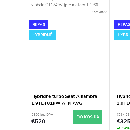
u
t
v obale GT1749V (pre motory TDi 66-
(pre m
85KW). Vhodné najmä k
najmä 
k
Kód:
3977
o
výkonnostným úpravam ako napr.
napr. c
chiptuning. Pre vozidlá Seat Cordoba
Alhamb
REPAS
REPA
t
v
1.9TDi 66kW ALH.
HYBRIDNÉ
HYBR
o
v
Hybridné turbo Seat Alhambra
Hybri
1.9TDi 81kW AFN AVG
1.9T
GT1752V v orig. obale
obale
€520 bez DPH
€264,23
DO KOŠÍKA
€520
€32
Skl