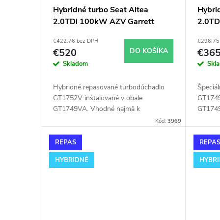
Hybridné turbo Seat Altea
Hybri
2.0TDi 100kW AZV Garrett
2.0T
GT1752V v obale GT1749VA
v oba
€422,76 bez DPH
€296,75
€520
DO KOŠÍKA
€36
Skladom
Skl
Hybridné repasované turbodúchadlo
Špeciá
GT1752V inštalované v obale
GT1749
GT1749VA. Vhodné najmä k
GT1749
výkonnostným úpravam ako napr.
výkonn
Kód:
3969
chiptuning. Pre vozidlá Seat Altea
chiptun
2.0TDi 100kW AZV.
2.0TDi
REPAS
REPA
HYBRIDNÉ
HYBR