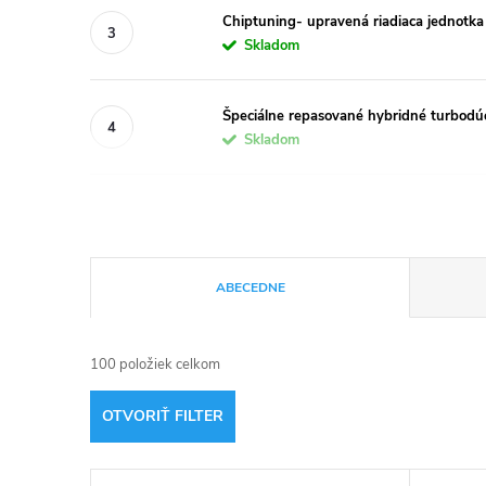
Chiptuning- upravená riadiaca jednotk
Skladom
Špeciálne repasované hybridné turbo
Skladom
R
ABECEDNE
a
100
položiek celkom
d
OTVORIŤ FILTER
e