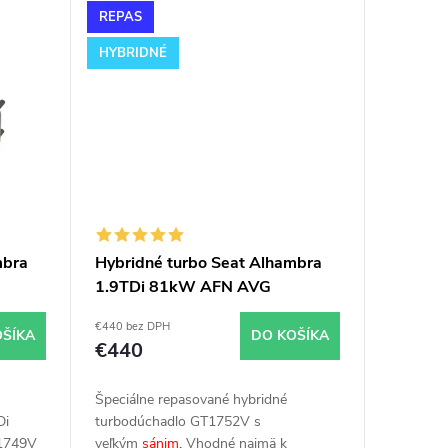
REPAS
HYBRIDNÉ
mbra
Hybridné turbo Seat Alhambra
1.9TDi 81kW AFN AVG
49V
GT1752V s veľkým sánim
€440 bez DPH
OŠÍKA
DO KOŠÍKA
€440
Špeciálne repasované hybridné
Di
turbodúchadlo GT1752V s
T1749V
veľkým
sánim.
Vhodné najmä k