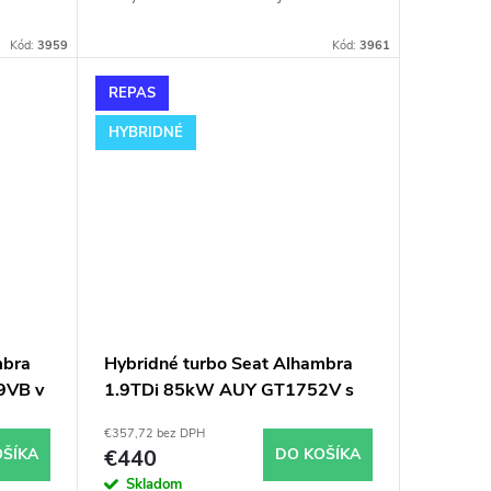
odné
výkonnostným úpravam ako napr.
 ako
chiptuning. Pre vozidlá Seat Alhambra
Kód:
3959
Kód:
3961
at
1.9TDi 81kW AFN AVG.
G.
REPAS
HYBRIDNÉ
mbra
Hybridné turbo Seat Alhambra
9VB v
1.9TDi 85kW AUY GT1752V s
veľkým sánim
€357,72 bez DPH
OŠÍKA
€440
DO KOŠÍKA
Skladom