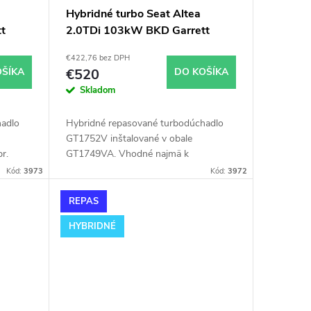
Hybridné turbo Seat Altea
t
2.0TDi 103kW BKD Garrett
GT1752V v obale GT1749VA
€422,76 bez DPH
OŠÍKA
€520
DO KOŠÍKA
Skladom
adlo
Hybridné repasované turbodúchadlo
GT1752V inštalované v obale
r.
GT1749VA. Vhodné najmä k
ea
výkonnostným úpravam ako napr.
Kód:
3973
Kód:
3972
chiptuning. Pre vozidlá Seat Altea
2.0TDi 103kW BKD.
REPAS
HYBRIDNÉ