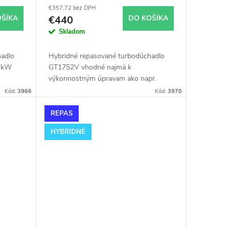
22
GT1752V s veľkým sánim
€357,72 bez DPH
OŠÍKA
€440
DO KOŠÍKA
Skladom
adlo
Hybridné repasované turbodúchadlo
77kW
GT1752V vhodné najmä k
výkonnostným úpravam ako napr.
700022.
chiptuning. Pre vozidlá Seat Altea
Kód:
3966
Kód:
3970
2.0TDi 100kW AZV.
REPAS
HYBRIDNÉ