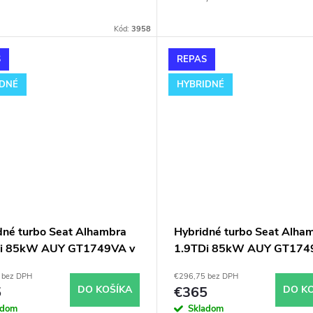
otory TDi 66-85KW). Vhodné
(pre motory TDi 66-85KW). Vh
k výkonnostným úpravam ako
najmä k výkonnostným úpravam
Kód:
3958
hiptuning. Pre vozidlá Seat
napr. chiptuning. Pre vozidlá Se
ra 1.9TDi 81kW AFN AVG.
Alhambra 1.9TDi 81kW AFN AV
S
REPAS
IDNÉ
HYBRIDNÉ
dné turbo Seat Alhambra
Hybridné turbo Seat Alha
Di 85kW AUY GT1749VA v
1.9TDi 85kW AUY GT174
 GT1749V
obale GT1749V
 bez DPH
€296,75 bez DPH
5
DO KOŠÍKA
€365
DO K
adom
Skladom