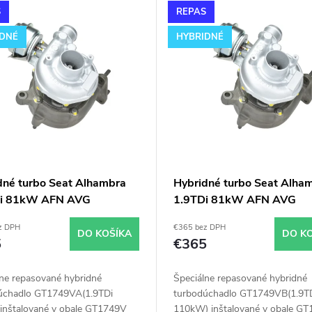
S
REPAS
IDNÉ
HYBRIDNÉ
dné turbo Seat Alhambra
Hybridné turbo Seat Alha
Di 81kW AFN AVG
1.9TDi 81kW AFN AVG
9VA v obale GT1749V
GT1749VB v obale GT17
z DPH
€365 bez DPH
DO KOŠÍKA
DO K
5
€365
lne repasované hybridné
Špeciálne repasované hybridné
úchadlo GT1749VA(1.9TDi
turbodúchadlo GT1749VB(1.9T
inštalované v obale GT1749V
110kW) inštalované v obale G