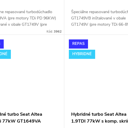
lne repasované turbodúchadlo
Špeciálne repasované turbodúc
VA (pre motory TDi PD 96KW)
GT1749VB inštalované v obale
ované v obale GT1749V (pre
GT1749V (pre motory TDi 66-8
 TDi 66-85KW). Vhodné najmä
Vhodné najmä k výkonnostným
Kód:
3962
nnostným úpravam ako napr.
úpravam ako napr. chiptuning. 
ing. Pre vozidlá Seat Alhambra
vozidlá Seat Alhambra 1.9TDi 
S
REPAS
 85kW AUY.
AUY.
IDNÉ
HYBRIDNÉ
dné turbo Seat Altea
Hybridné turbo Seat Altea
Di 77kW GT1649VA
1.9TDI 77kW s komp. skri