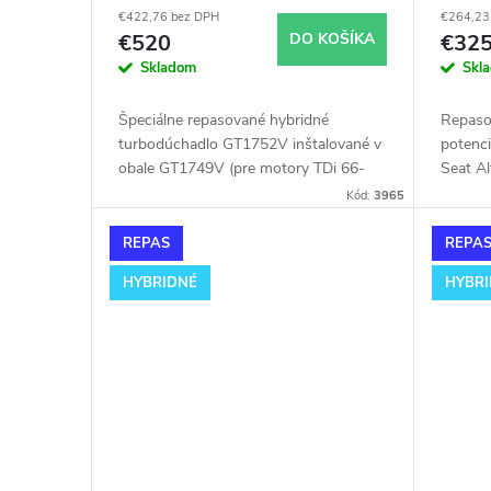
obale GT1749V
7518
€422,76 bez DPH
€264,23
€520
DO KOŠÍKA
€32
Skladom
Skl
Špeciálne repasované hybridné
Repaso
turbodúchadlo GT1752V inštalované v
potenc
obale GT1749V (pre motory TDi 66-
Seat A
85KW). Vhodné najmä k
Garret
Kód:
3965
výkonnostným úpravam ako napr.
chiptuning. Pre vozidlá Seat Alhambra
REPAS
REPA
1.9TDi 85kW AUY.
HYBRIDNÉ
HYBR