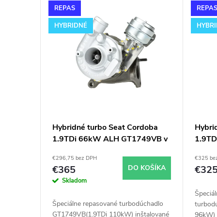
V
n
REPAS
REPA
ý
i
HYBRIDNÉ
HYBR
p
e
i
p
s
r
p
o
Hybridné turbo Seat Cordoba
Hybri
1.9TDi 66kW ALH GT1749VB v
1.9T
r
d
obale GT1749V
GT174
€296,75 bez DPH
€325 be
o
u
€365
DO KOŠÍKA
€32
Skladom
d
k
Špeciá
Špeciálne repasované turbodúchadlo
turbod
GT1749VB(1.9TDi 110kW) inštalované
96kW) 