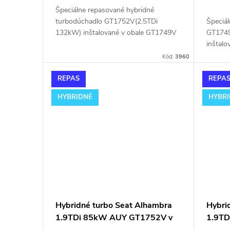
Špeciálne repasované hybridné
Špeciá
turbodúchadlo GT1752V(2.5TDi
GT1749
132kW) inštalované v obale GT1749V
inštal
(pre motory TDi 66-85KW). Vhodné
motory
najmä k výkonnostným úpravam ako
Kód:
3960
k výko
napr. chiptuning. Pre vozidlá Seat
chiptun
Alhambra 1.9TDi 81kW AFN AVG.
REPAS
REPA
1.9TDi
HYBRIDNÉ
HYBR
Hybridné turbo Seat Alhambra
Hybri
1.9TDi 85kW AUY GT1752V v
1.9T