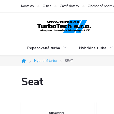
Prejsť
Kontakty
O nás
Časté dotazy
Obchodné podmi
na
obsah
Repasované turba
Hybridné turba
Hybridné turba
SEAT
Domov
Seat
Alhambra