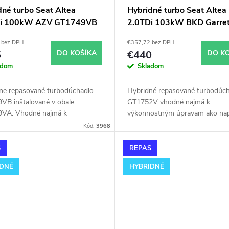
dné turbo Seat Altea
Hybridné turbo Seat Altea
Di 100kW AZV GT1749VB
2.0TDi 103kW BKD Garret
le GT1749VA
GT1752V s veľkým sánim
 bez DPH
€357,72 bez DPH
5
DO KOŠÍKA
€440
DO K
adom
Skladom
lne repasované turbodúchadlo
Hybridné repasované turbodúch
VB inštalované v obale
GT1752V vhodné najmä k
VA. Vhodné najmä k
výkonnostným úpravam ako nap
ostným úpravam ako napr.
chiptuning. Pre vozidlá Seat Alt
Kód:
3968
ing. Pre vozidlá Seat Altea
2.0TDi 103kW BKD.
 100kW AZV.
S
REPAS
IDNÉ
HYBRIDNÉ