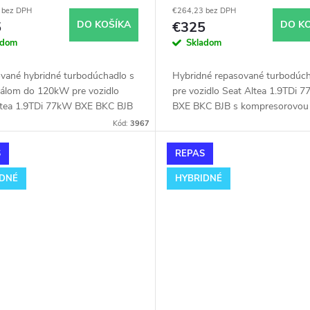
51
Fabia RS KKK 543997000
 bez DPH
€264,23 bez DPH
54399700011
5
DO KOŠÍKA
€325
DO K
adom
Skladom
vané hybridné turbodúchadlo s
Hybridné repasované turbodúch
iálom do 120kW pre vozidlo
pre vozidlo Seat Altea 1.9TDi 
ltea 1.9TDi 77kW BXE BKC BJB
BXE BKC BJB s kompresorovou
t 751851 GT1649VA.
skriňou z Fabie RS KKK 54399
Kód:
3967
S
REPAS
IDNÉ
HYBRIDNÉ