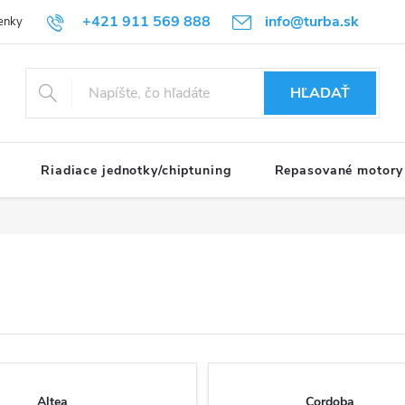
+421 911 569 888
info@turba.sk
enky
GDPR
HĽADAŤ
Riadiace jednotky/chiptuning
Repasované motory
Altea
Cordoba