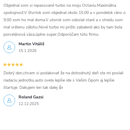
Objednal som si repasované turbo na moju Octaviu.Maximálna
y
spokojnosť.V štvrtok som objednal okolo 15.00 a v pondelok ráno o
v
9.00 som ho mal doma.V utorok som odoslal staré a v stredu som
mal vrátenu zálohu.Nové turbo mi prišlo zabalené ako by tam bola
ý
porcelánová váza,úplne super.Odporúčam túto firmu.
p
Martin Vitáliš
15.1.2026
i
s
Dobrý den,chcem si podakovať že na dohodnutý deň ste mi poslali
u
riadaciu jednotku.auto ovela lepšie ide s Vašim čipom aj lepšie
štartuje. Dakujem len tak dalej 👍
Roland Gazsi
12.12.2025