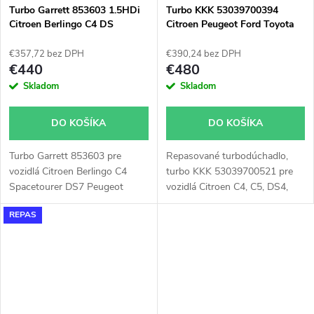
Turbo Garrett 853603 1.5HDi
Turbo KKK 53039700394
85kW, Volvo C30, S40, S60,
Citroen Berlingo C4 DS
Citroen Peugeot Ford Toyota
S80, V40, V50, V60, V70
Peugeot 3008 308 5008 508
Fiat Opel
84kW
€357,72 bez DPH
€390,24 bez DPH
€440
€480
Skladom
Skladom
DO KOŠÍKA
DO KOŠÍKA
Turbo Garrett 853603 pre
Repasované turbodúchadlo,
vozidlá Citroen Berlingo C4
turbo KKK 53039700521 pre
Spacetourer DS7 Peugeot
vozidlá Citroen C4, C5, DS4,
3008 308 5008 508 Expert
DS5, Grand C4, Jumpy, Fiat
REPAS
Rifter Traveller 1.5HDi
Scudo, Ford C-Max, Focus,
1.5BlueHDi
Galaxy, Grand C-Max, Kuga,
Mondeo, S-Max, Edge, Opel
Grandland X, Vivaro, Zafira,
Peugeot 308, 3008, 508, 5008,
Expert, Traveller, Toyota Proace