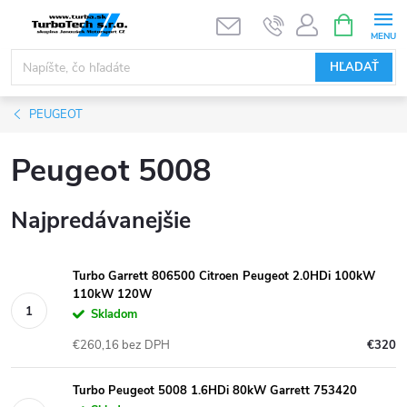
Prejsť
NÁKUPN
KOŠÍK
na
obsah
HĽADAŤ
PEUGEOT
Peugeot 5008
Najpredávanejšie
Turbo Garrett 806500 Citroen Peugeot 2.0HDi 100kW
110kW 120W
Skladom
€260,16 bez DPH
€320
Turbo Peugeot 5008 1.6HDi 80kW Garrett 753420