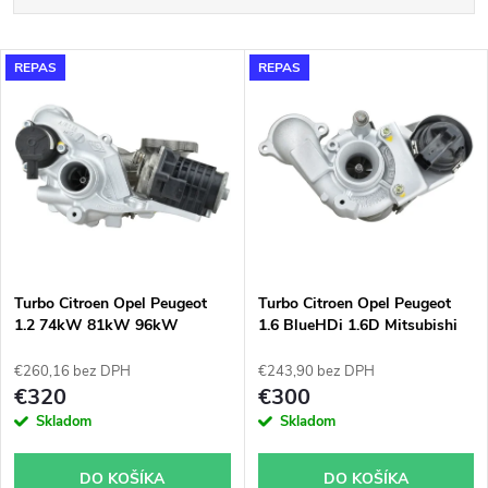
a
Najlacnejšie
V
REPAS
REPAS
Najdrahšie
d
ý
Najpredávanejšie
e
p
n
i
i
s
e
Turbo Citroen Opel Peugeot
Turbo Citroen Opel Peugeot
1.2 74kW 81kW 96kW
1.6 BlueHDi 1.6D Mitsubishi
p
Garrett 870248
49172-03000
p
€260,16 bez DPH
€243,90 bez DPH
r
€320
€300
r
Skladom
Skladom
o
o
DO KOŠÍKA
DO KOŠÍKA