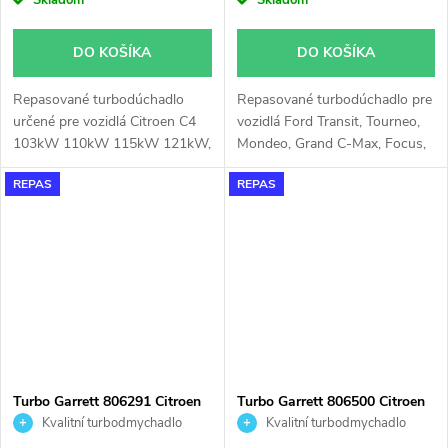
Skladom
Skladom
DO KOŠÍKA
DO KOŠÍKA
Repasované turbodúchadlo
Repasované turbodúchadlo pre
určené pre vozidlá Citroen C4
vozidlá Ford Transit, Tourneo,
103kW 110kW 115kW 121kW,
Mondeo, Grand C-Max, Focus,
C5 110kW 115kW, DS3
C-Max, Citroen Spacetourer,
REPAS
REPAS
110kW 115kW, DS4 115kW
Jumpy, Grand C4 Spacetourer,
120kW 121kW, DS5 110kW
DS5, DS4, DS3, C4 Picasso, C4,
115kW, Peugeot 207 110kW
C3, Berlingo, Peugeot Traveller,
115kW, 208 115kW, 3008
Partner Tepee, Partner, Expert,
110kW 115kW 121kW, 308
508, 5008, 308, 3008, 208,
92kW 103kW 110kW 115kW,
2008 s 70kW, 74kW, 77kW,
128kW, 5008 110kW 115kW
85kW, 88kW
120kW, 508 115kW, RCZ
115kW
Turbo Garrett 806291 Citroen
Turbo Garrett 806500 Citroen
Ford Mazda Peugeot Volvo 1.5
Peugeot 2.0HDi 100kW
Kvalitní turbodmychadlo
Kvalitní turbodmychadlo
1.6
110kW 120W