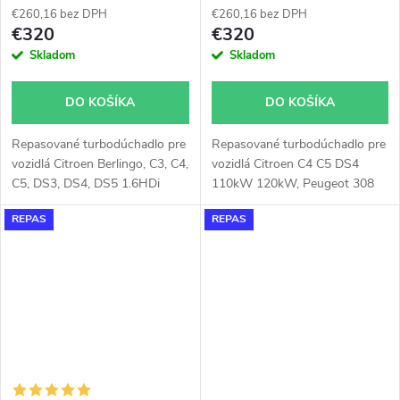
€260,16 bez DPH
€260,16 bez DPH
€320
€320
Skladom
Skladom
DO KOŠÍKA
DO KOŠÍKA
Repasované turbodúchadlo pre
Repasované turbodúchadlo pre
vozidlá Citroen Berlingo, C3, C4,
vozidlá Citroen C4 C5 DS4
C5, DS3, DS4, DS5 1.6HDi
110kW 120kW, Peugeot 308
84kW 85kW, Ford B-Max, C-
3008 407 508 5008 RCZ
REPAS
REPAS
Max, Fiesta, Focus, Galaxy II,
100kW 110kW 120kW
Grand C-Max, Mondeo, S-Max,
Tourneo Connect, Transit
Connect, Transit Courier
1.5TDCi 1.6TDCi 70kW 74kW
85kW 88kW, Mazda 3 82kW
85kW, Mazda 5 85kW, Peugeot
208, 2008, 308, 3008, 4008,
508, 5008, Partner, Partner
Tepee 1.6HDi 82kW 84kW