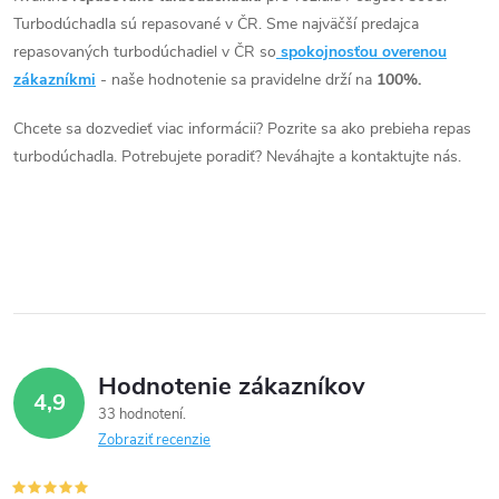
v
Turbodúchadla sú repasované v ČR. Sme najväčší predajca
l
repasovaných turbodúchadiel v ČR so
spokojnosťou overenou
á
zákazníkmi
- naše hodnotenie sa pravidelne drží na
100%.
d
Chcete sa dozvedieť viac informácii? Pozrite sa ako prebieha repas
turbodúchadla. Potrebujete poradiť? Neváhajte a kontaktujte nás.
a
c
i
e
p
Hodnotenie zákazníkov
r
4,9
33 hodnotení
v
Zobraziť recenzie
k