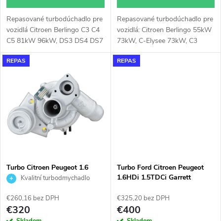
d
d
Repasované turbodúchadlo pre
Repasované turbodúchadlo pre
u
vozidlá Citroen Berlingo C3 C4
vozidlá: Citroen Berlingo 55kW
u
C5 81kW 96kW, DS3 DS4 DS7
73kW, C-Elysee 73kW, C3
k
74kW 81kW 96kW, Opel Astra
55kW 73kW, C4 73kW, DS3
REPAS
REPAS
L Combo Corsa Crossland X
73kW, DS4 73kW, Jumpy
k
Grandland X Mokka 74kW
70kW, Opel Combo 55kW
t
81kW 96kW
73kW, Peugeot 2008 55kW
t
73kW, 208 55kW 73kW, 3008
o
73kW, 301 73kW, 308 73kW,
o
5008 73kW, Expert 70kW,
v
Partner 55kW 73kW, Rifter
v
55kW 73kW, Traveller 70kW
Turbo Citroen Peugeot 1.6
Turbo Ford Citroen Peugeot
THP 1.6 KKK 53039700121
1.6HDi 1.5TDCi Garrett
Kvalitní turbodmychadlo
53039700217
819872
€260,16 bez DPH
€325,20 bez DPH
€320
€400