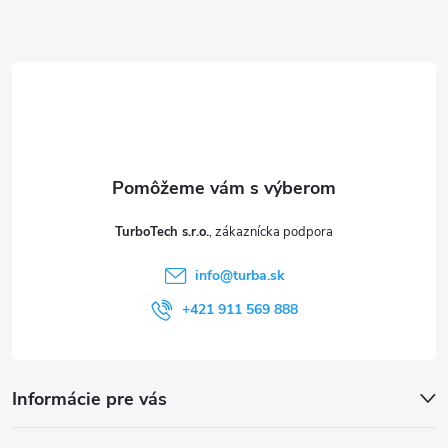
Z
á
p
ä
t
TurboTech s.r.o.
i
info
@
turba.sk
e
+421 911 569 888
Informácie pre vás