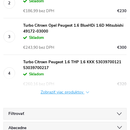
Skladom
€186,99 bez DPH
€230
Turbo Citroen Opel Peugeot 1.6 BlueHDi 1.6D Mitsubishi
49172-03000
Skladom
€243,90 bez DPH
€300
Turbo Citroen Peugeot 1.6 THP 1.6 KKK 53039700121
53039700217
Skladom
€260,16 bez DPH
€320
Zobraziť viac produktov
Filtrovať
R
Abecedne