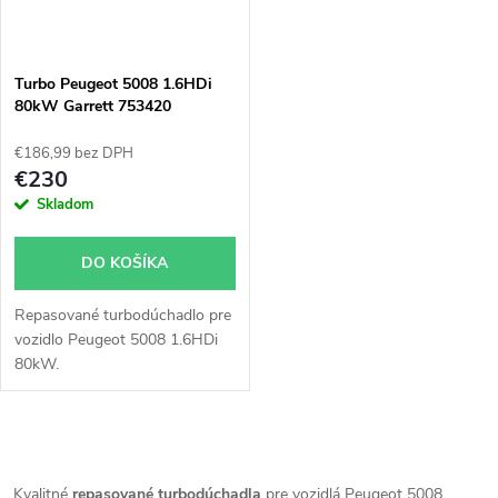
Turbo Peugeot 5008 1.6HDi
80kW Garrett 753420
€186,99 bez DPH
€230
Skladom
DO KOŠÍKA
Repasované turbodúchadlo pre
vozidlo Peugeot 5008 1.6HDi
80kW.
O
Kvalitné
repasované turbodúchadla
pre vozidlá Peugeot 5008.