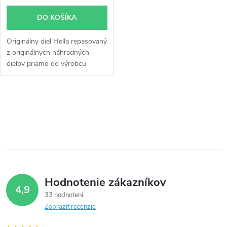
o
o
DO KOŠÍKA
d
d
Originálny diel Hella repasovaný
u
z originálnych náhradných
u
dielov priamo od výrobcu
k
k
t
O
t
v
o
o
l
v
á
v
Hodnotenie zákazníkov
d
4,9
33 hodnotení
a
Zobraziť recenzie