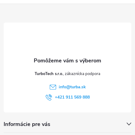
Z
s
u
á
p
ä
t
TurboTech s.r.o.
i
info
@
turba.sk
e
+421 911 569 888
Informácie pre vás