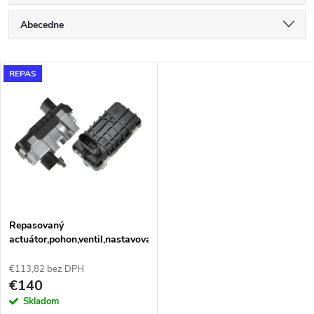
R
Abecedne
a
Najlacnejšie
V
REPAS
Najdrahšie
d
ý
Najpredávanejšie
e
p
n
i
i
s
e
Repasovaný
actuátor,pohon,ventil,nastavovač
p
Hella
p
€113,82 bez DPH
r
€140
r
Skladom