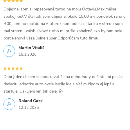
c
i
Objednal som si repasované turbo na moju Octaviu.Maximálna
spokojnosť.V štvrtok som objednal okolo 15.00 a v pondelok ráno o
e
9.00 som ho mal doma.V utorok som odoslal staré a v stredu som
mal vrátenu zálohu.Nové turbo mi prišlo zabalené ako by tam bola
p
porcelánová váza,úplne super.Odporúčam túto firmu.
r
Martin Vitáliš
15.1.2026
v
k
Dobrý den,chcem si podakovať že na dohodnutý deň ste mi poslali
y
riadaciu jednotku.auto ovela lepšie ide s Vašim čipom aj lepšie
v
štartuje. Dakujem len tak dalej 👍
Roland Gazsi
ý
12.12.2025
p
i