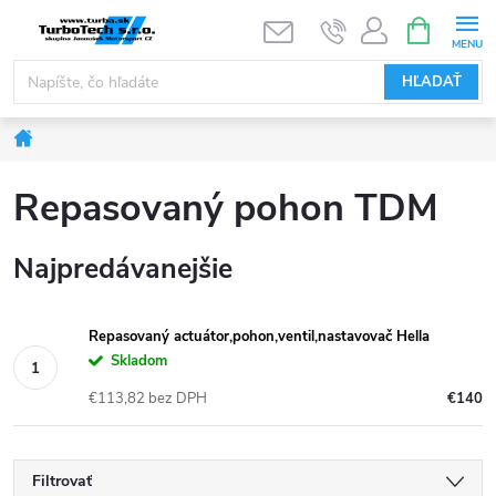
Prejsť
NÁKUPN
KOŠÍK
na
obsah
HĽADAŤ
Domov
Repasovaný pohon TDM
Najpredávanejšie
Repasovaný actuátor,pohon,ventil,nastavovač Hella
Skladom
€113,82 bez DPH
€140
Filtrovať