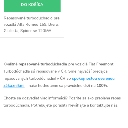
o
DO KOŠÍKA
o
d
Repasované turbodúchadlo pre
d
vozidlá Alfa Romeo 159, Brera,
u
Giulietta, Spider se 120kW
u
125kW, Fiat Freemont 120kW
k
125kW
k
O
t
v
Kvalitné
repasované turbodúchadla
pre vozidlá Fiat Freemont.
t
Turbodúchadla sú repasované v ČR. Sme najväčší predajca
o
l
repasovaných turbodúchadiel v ČR so
spokojnosťou overenou
o
á
zákazníkmi
- naše hodnotenie sa pravidelne drží na
100%.
v
v
d
Chcete sa dozvedieť viac informácii? Pozrite sa ako prebieha repas
turbodúchadla. Potrebujete poradiť? Neváhajte a kontaktujte nás.
a
c