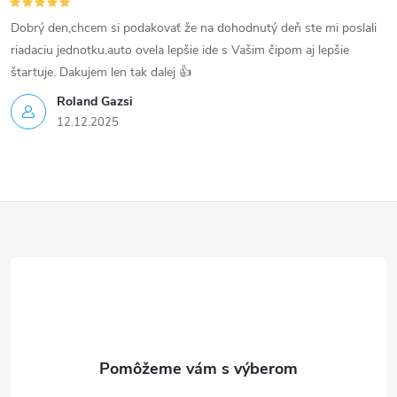
s
Dobrý den,chcem si podakovať že na dohodnutý deň ste mi poslali
u
riadaciu jednotku.auto ovela lepšie ide s Vašim čipom aj lepšie
štartuje. Dakujem len tak dalej 👍
Roland Gazsi
12.12.2025
Z
á
p
ä