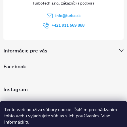
t
TurboTech s.r.o.
i
info
@
turba.sk
e
+421 911 569 888
Informácie pre vás
Facebook
Instagram
Sledovať na Instagrame
Tento web používa súbory cookie. Ďalším prechádzaním
tohto webu vyjadrujete súhlas s ich používaním. Viac
informácií
tu
.