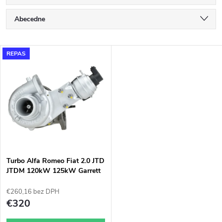
R
Abecedne
a
Najlacnejšie
V
REPAS
Najdrahšie
d
ý
Najpredávanejšie
e
p
n
i
i
s
e
Turbo Alfa Romeo Fiat 2.0 JTD
JTDM 120kW 125kW Garrett
p
787274
p
€260,16 bez DPH
r
€320
r