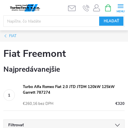
Prejsť
NÁKUPN
KOŠÍK
na
obsah
HĽADAŤ
FIAT
Fiat Freemont
Najpredávanejšie
Turbo Alfa Romeo Fiat 2.0 JTD JTDM 120kW 125kW
Garrett 787274
€260,16 bez DPH
€320
Filtrovať