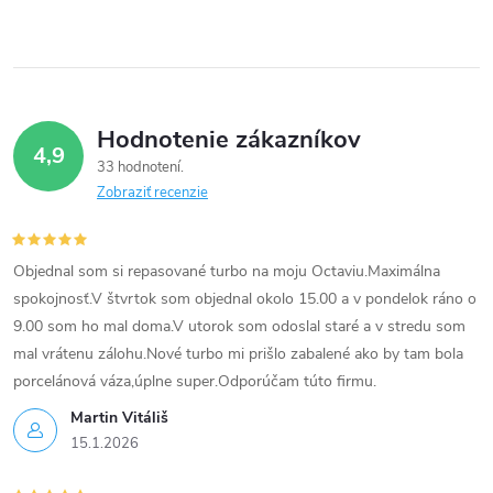
i
e
p
Hodnotenie zákazníkov
r
4,9
33 hodnotení
v
Zobraziť recenzie
k
Objednal som si repasované turbo na moju Octaviu.Maximálna
y
spokojnosť.V štvrtok som objednal okolo 15.00 a v pondelok ráno o
v
9.00 som ho mal doma.V utorok som odoslal staré a v stredu som
mal vrátenu zálohu.Nové turbo mi prišlo zabalené ako by tam bola
ý
porcelánová váza,úplne super.Odporúčam túto firmu.
p
Martin Vitáliš
15.1.2026
i