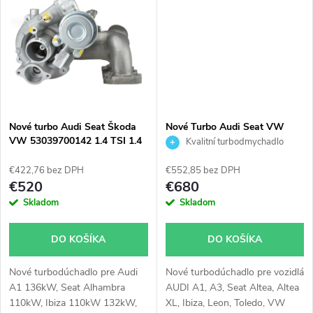
t
t
o
o
v
v
Nové turbo Audi Seat Škoda
Nové Turbo Audi Seat VW
VW 53039700142 1.4 TSI 1.4
Škoda 1.2TFSI 1.2TSI IHI
Kvalitní turbodmychadlo
TFSI
03F145701H
TURBOrail
€422,76 bez DPH
€552,85 bez DPH
€520
€680
Skladom
Skladom
DO KOŠÍKA
DO KOŠÍKA
Nové turbodúchadlo pre Audi
Nové turbodúchadlo pre vozidlá
A1 136kW, Seat Alhambra
AUDI A1, A3, Seat Altea, Altea
110kW, Ibiza 110kW 132kW,
XL, Ibiza, Leon, Toledo, VW