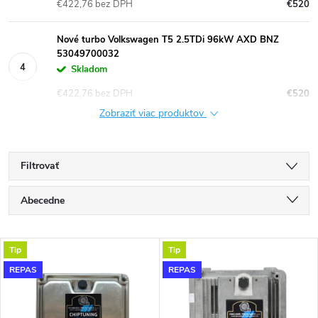
€422,76 bez DPH
€520
Nové turbo Volkswagen T5 2.5TDi 96kW AXD BNZ
53049700032
Skladom
€422,76 bez DPH
€520
Zobraziť viac produktov
Filtrovať
R
Abecedne
a
Najlacnejšie
V
Tip
Tip
Najdrahšie
d
REPAS
REPAS
ý
Najpredávanejšie
e