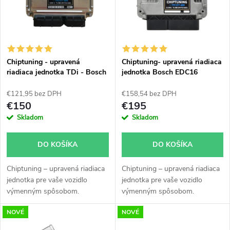
p
n
i
i
s
e
Chiptuning - upravená
Chiptuning- upravená riadiaca
riadiaca jednotka TDi - Bosch
jednotka Bosch EDC16
p
všetky typy skladom
p
€121,95 bez DPH
€158,54 bez DPH
r
€150
€195
r
Skladom
Skladom
o
o
DO KOŠÍKA
DO KOŠÍKA
d
d
Chiptuning – upravená riadiaca
Chiptuning – upravená riadiaca
u
jednotka pre vaše vozidlo
jednotka pre vaše vozidlo
u
výmenným spôsobom.
výmenným spôsobom.
k
NOVÉ
NOVÉ
k