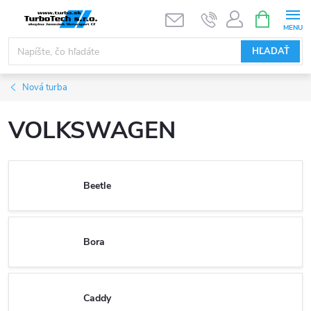
Prejsť
NÁKUPN
KOŠÍK
na
obsah
HĽADAŤ
Nová turba
VOLKSWAGEN
Beetle
Bora
Caddy