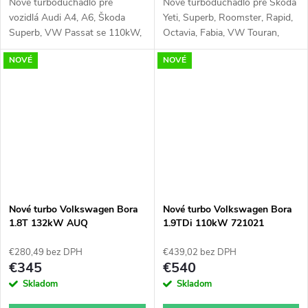
Nové turbodúchadlo pre
Nové turbodúchadlo pre Škoda
vozidlá Audi A4, A6, Škoda
Yeti, Superb, Roomster, Rapid,
Superb, VW Passat se 110kW,
Octavia, Fabia, VW Touran,
120kW, 132kW, 140kW
Polo, Passat, Jetta, Golf, Caddy,
NOVÉ
NOVÉ
Beetle, Seat Toledo, Ibiza, Leon,
Altea, Audi A1, A3 s 55kW,
66kW, 75kW, 77kW
Nové turbo Volkswagen Bora
Nové turbo Volkswagen Bora
1.8T 132kW AUQ
1.9TDi 110kW 721021
53039700052
€280,49 bez DPH
€439,02 bez DPH
€345
€540
Skladom
Skladom