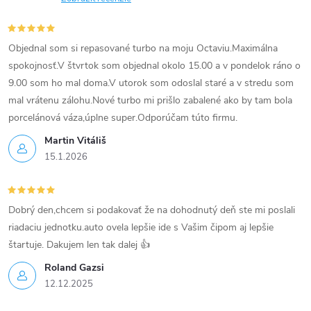
p
i
e
r
Objednal som si repasované turbo na moju Octaviu.Maximálna
v
spokojnosť.V štvrtok som objednal okolo 15.00 a v pondelok ráno o
9.00 som ho mal doma.V utorok som odoslal staré a v stredu som
k
mal vrátenu zálohu.Nové turbo mi prišlo zabalené ako by tam bola
porcelánová váza,úplne super.Odporúčam túto firmu.
y
Martin Vitáliš
v
15.1.2026
ý
p
Dobrý den,chcem si podakovať že na dohodnutý deň ste mi poslali
riadaciu jednotku.auto ovela lepšie ide s Vašim čipom aj lepšie
i
štartuje. Dakujem len tak dalej 👍
s
Roland Gazsi
12.12.2025
u