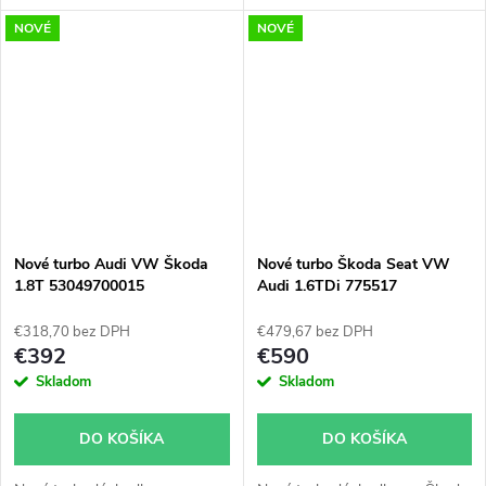
Škoda Fabia 132kW, VW
Beetle, Caddy, Golf, Jetta, Polo,
NOVÉ
NOVÉ
Beetle 118kW, CC 118kW, EOS
Touran, Škoda Fabia, Octavia,
118kW, Golf 103kW 118kW
Rapid, Roomster, Yeti
125kW, Jetta 103kW 118kW
125kW, Passat 118kW, Polo
132kW, Scirocco 118kW,
Sharan 110kW, Tiguan 110kW
118kW, Touran 103kW 125kW
Nové turbo Audi VW Škoda
Nové turbo Škoda Seat VW
1.8T 53049700015
Audi 1.6TDi 775517
€318,70 bez DPH
€479,67 bez DPH
€392
€590
Skladom
Skladom
DO KOŠÍKA
DO KOŠÍKA