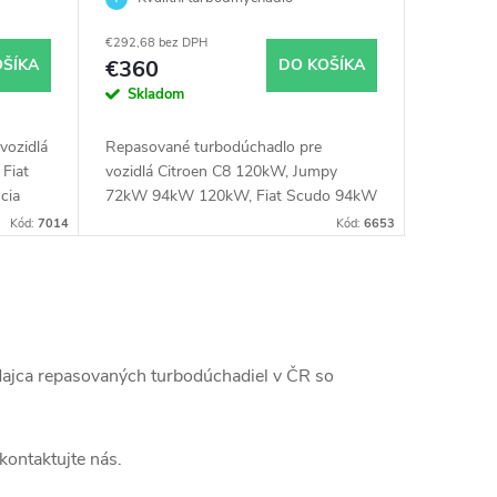
94kW 120W
€292,68 bez DPH
OŠÍKA
€360
DO KOŠÍKA
Skladom
vozidlá
Repasované turbodúchadlo pre
Fiat
vozidlá Citroen C8 120kW, Jumpy
cia
72kW 94kW 120kW, Fiat Scudo 94kW
kW,
120kW, Peugeot 807 120kW, Expert
Kód:
7014
Kód:
6653
72kW 94kW 120kW
dajca repasovaných turbodúchadiel v ČR so
kontaktujte nás.