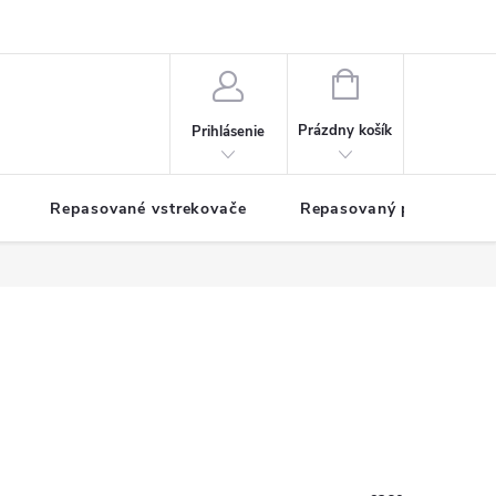
NÁKUPNÝ
KOŠÍK
Prázdny košík
Prihlásenie
Repasované vstrekovače
Repasovaný pohon TDM