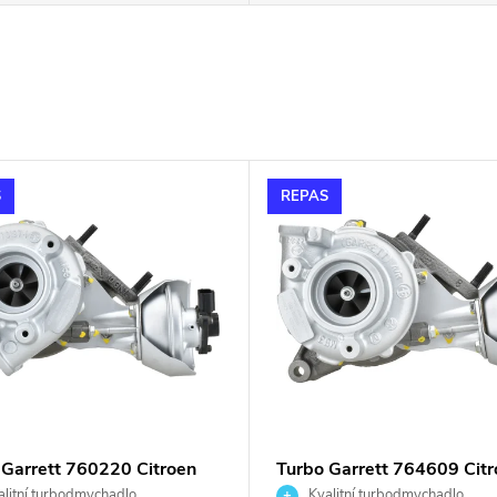
S
REPAS
 Garrett 760220 Citroen
Turbo Garrett 764609 Citr
ot Fiat Lancia 2.0HDi 2.0D
Peugeot Fiat Lancia 2.0HD
litní turbodmychadlo
Kvalitní turbodmychadlo