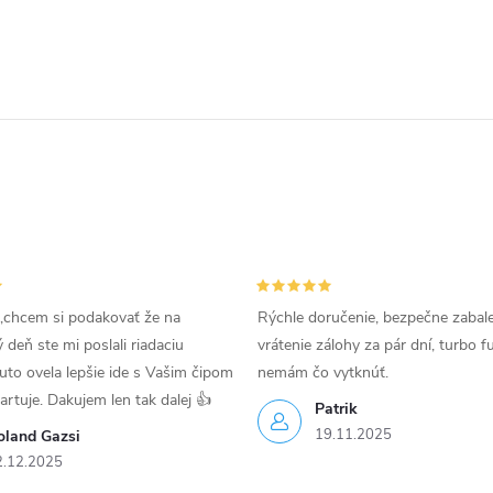
,chcem si podakovať že na
Rýchle doručenie, bezpečne zabal
deň ste mi poslali riadaciu
vrátenie zálohy za pár dní, turbo f
uto ovela lepšie ide s Vašim čipom
nemám čo vytknúť.
tartuje. Dakujem len tak dalej 👍
Patrik
19.11.2025
oland Gazsi
2.12.2025