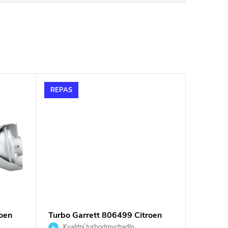
REPAS
oen
Turbo Garrett 806499 Citroen
i
Peugeot Fiat 2.0HDi 2.0D 72kW
Kvalitní turbodmychadlo