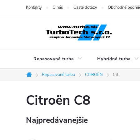
Prejsť
Kontakty
O nás
Časté dotazy
Obchodné podmi
na
obsah
Repasované turba
Hybridné turba
Repasované turba
CITROËN
C8
Domov
Citroën C8
Najpredávanejšie