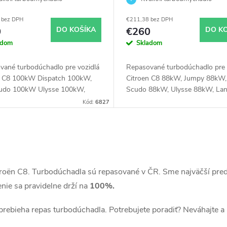
W
2.0JTD 2.0 D 88kW
 bez DPH
€211,38 bez DPH
0
DO KOŠÍKA
€260
DO K
adom
Skladom
vané turbodúchadlo pre vozidlá
Repasované turbodúchadlo pre 
n C8 100kW Dispatch 100kW,
Citroen C8 88kW, Jumpy 88kW, 
cudo 100kW Ulysse 100kW,
Scudo 88kW, Ulysse 88kW, Lan
 Phedra 100kW, Peugeot 807
Phedra 88kW, Peugeot 807 88
Kód:
6827
 Expert 100kW
Expert 88kW
troën C8. Turbodúchadla sú repasované v ČR. Sme najväčší pre
nie sa pravidelne drží na
100%.
 prebieha repas turbodúchadla. Potrebujete poradiť? Neváhajte a 