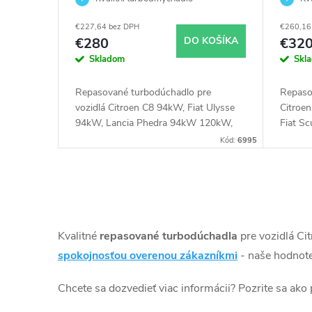
r
d
2.0JTD 94kW 120kW
100k
€227,64 bez DPH
€260,16
o
u
€280
DO KOŠÍKA
€32
Skladom
Skl
d
k
Repasované turbodúchadlo pre
Repaso
u
vozidlá Citroen C8 94kW, Fiat Ulysse
Citroe
t
94kW, Lancia Phedra 94kW 120kW,
Fiat S
Peugeot 807 94kW
Lancia
k
Kód:
6995
o
100kW
t
v
O
o
v
Kvalitné
repasované turbodúchadla
pre vozidlá Ci
v
l
spokojnosťou overenou zákazníkmi
- naše hodnote
á
Chcete sa dozvedieť viac informácii? Pozrite sa ako