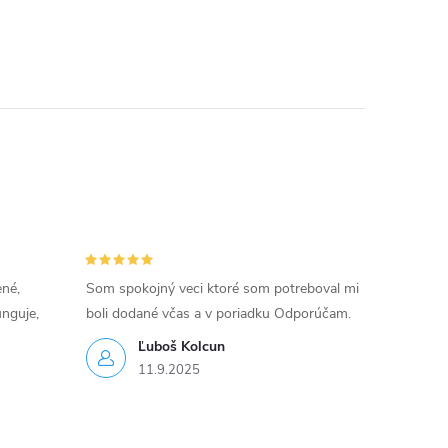
ené,
Som spokojný veci ktoré som potreboval mi
unguje,
boli dodané včas a v poriadku Odporúčam.
Ľuboš Kolcun
11.9.2025