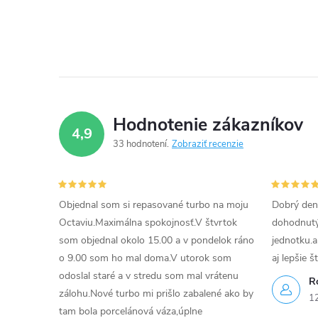
d
a
c
i
e
Hodnotenie zákazníkov
4,9
p
33 hodnotení
Zobraziť recenzie
r
v
Objednal som si repasované turbo na moju
Dobrý den
k
Octaviu.Maximálna spokojnosť.V štvrtok
dohodnutý 
som objednal okolo 15.00 a v pondelok ráno
jednotku.a
y
o 9.00 som ho mal doma.V utorok som
aj lepšie š
v
odoslal staré a v stredu som mal vrátenu
R
zálohu.Nové turbo mi prišlo zabalené ako by
1
ý
tam bola porcelánová váza,úplne