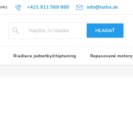
+421 911 569 888
info@turba.sk
enky
GDPR
HĽADAŤ
Riadiace jednotky/chiptuning
Repasované motory