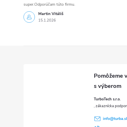
super.Odporúčam túto firmu.
p
Martin Vitáliš
i
15.1.2026
s
u
Z
á
p
ä
TurboTech s.r.o.
t
i
info
@
turba.s