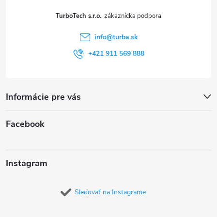
t
TurboTech s.r.o.
i
info
@
turba.sk
e
+421 911 569 888
Informácie pre vás
Facebook
Instagram
Sledovať na Instagrame