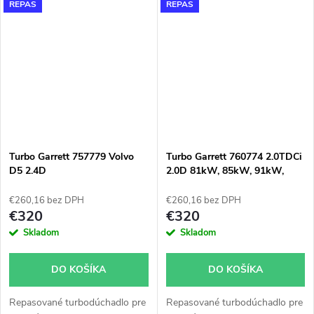
REPAS
REPAS
S40, C70, C30
Turbo Garrett 757779 Volvo
Turbo Garrett 760774 2.0TDCi
D5 2.4D
2.0D 81kW, 85kW, 91kW,
96kW, 100kW, 103kW
€260,16 bez DPH
€260,16 bez DPH
€320
€320
Skladom
Skladom
DO KOŠÍKA
DO KOŠÍKA
Repasované turbodúchadlo pre
Repasované turbodúchadlo pre