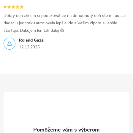
Dobrý den,chcem si podakovať že na dohodnutý deň ste mi poslali
riadaciu jednotku.auto ovela lepšie ide s Vašim čipom aj lepšie
štartuje. Dakujem len tak dalej 👍
Roland Gazsi
12.12.2025
Z
á
p
ä