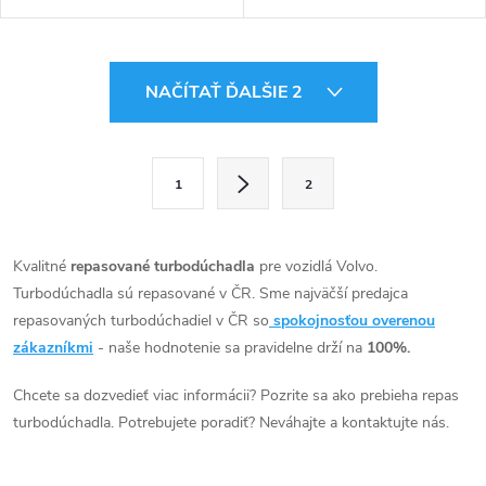
O
NAČÍTAŤ ĎALŠIE 2
v
l
S
1
2
t
á
r
d
á
Kvalitné
repasované turbodúchadla
pre vozidlá Volvo.
a
n
Turbodúchadla sú repasované v ČR. Sme najväčší predajca
k
repasovaných turbodúchadiel v ČR so
spokojnosťou overenou
c
o
zákazníkmi
- naše hodnotenie sa pravidelne drží na
100%.
i
v
Chcete sa dozvedieť viac informácii? Pozrite sa ako prebieha repas
a
e
turbodúchadla. Potrebujete poradiť? Neváhajte a kontaktujte nás.
n
p
i