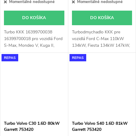
Momentálně nedostupné
Momentálně nedostupné
DO KOŠÍKA
DO KOŠÍKA
Turbo KKK 16399700038
Turbodmychadlo KKK pre
16399700018 pro vozidlá Ford
vozidlá Ford C-Max 110kW
S-Max, Mondeo V, Kuga II,
134kW, Fiesta 134kW 147kW,
Grand C-Max, Galaxy III, Focus
Focus 110kW 134kW, Galaxy
REPAS
REPAS
III, C-Max II, 88kW 110 kW
118kW, Grand C-Max 110kW
118kW 121kW 134kW, Volvo
134kW, Kuga 110kW 132kW
V60 I, V40, S60 II, 112kW
134kW, Mondeo 118kW, S-
Max 118kW, Tourneo Connect
110kW, Transit Connect
110kW, Volvo S60 110kW
132kW, S80 132kW, V40
88kW 110kW 132kW 147kW,
V60 110kW 132kW, V70
132kW
Turbo Volvo C30 1.6D 80kW
Turbo Volvo S40 1.6D 81kW
Garrett 753420
Garrett 753420