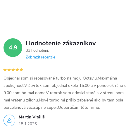
e
r
v
k
y
Hodnotenie zákazníkov
4,9
33 hodnotení
v
Zobraziť recenzie
ý
p
Objednal som si repasované turbo na moju Octaviu.Maximálna
spokojnosť.V štvrtok som objednal okolo 15.00 a v pondelok ráno o
i
9.00 som ho mal doma.V utorok som odoslal staré a v stredu som
s
mal vrátenu zálohu.Nové turbo mi prišlo zabalené ako by tam bola
porcelánová váza,úplne super.Odporúčam túto firmu.
u
Martin Vitáliš
15.1.2026