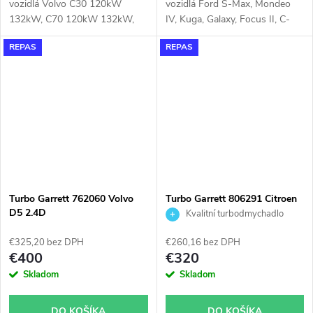
vozidlá Volvo C30 120kW
vozidlá Ford S-Max, Mondeo
132kW, C70 120kW 132kW,
IV, Kuga, Galaxy, Focus II, C-
S40 120kW 132kW, S60 90kW
Max, Volvo V70, V50, S80,
REPAS
REPAS
93kW 120kW 136kW, S80 120
S40, C70, C30
kW 136kW, V50 120kW
132kW, V70 90kW 93kW
120kW 136kW, XC60 120kW
136kW, XC70 120kW 136kW,
XC90 120kW 136kW
Turbo Garrett 762060 Volvo
Turbo Garrett 806291 Citroen
D5 2.4D
Ford Mazda Peugeot Volvo 1.5
Kvalitní turbodmychadlo
1.6
€325,20 bez DPH
€260,16 bez DPH
€400
€320
Skladom
Skladom
DO KOŠÍKA
DO KOŠÍKA