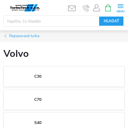
Prejsť
NÁKUPN
KOŠÍK
na
obsah
HĽADAŤ
Repasované turba
Volvo
C30
C70
S40