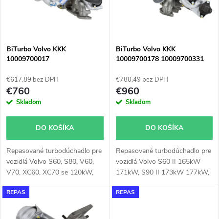
n
i
i
s
e
BiTurbo Volvo KKK
BiTurbo Volvo KKK
10009700017
10009700178 10009700331
p
p
€617,89 bez DPH
€780,49 bez DPH
r
€760
€960
r
Skladom
Skladom
o
o
DO KOŠÍKA
DO KOŠÍKA
d
d
Repasované turbodúchadlo pre
Repasované turbodúchadlo pre
u
vozidlá Volvo S60, S80, V60,
vozidlá Volvo S60 II 165kW
u
V70, XC60, XC70 se 120kW,
171kW, S90 II 173kW 177kW,
k
133kW, 140kW, 147kW,
V60 I 165kW, V90 II 173kW
REPAS
REPAS
151kW, 158kW, 162kW,
176kW, XC60 II 173kW
k
169kW
177kW, XC90 II 140kW 165kW
t
173kW 176kW 177kW