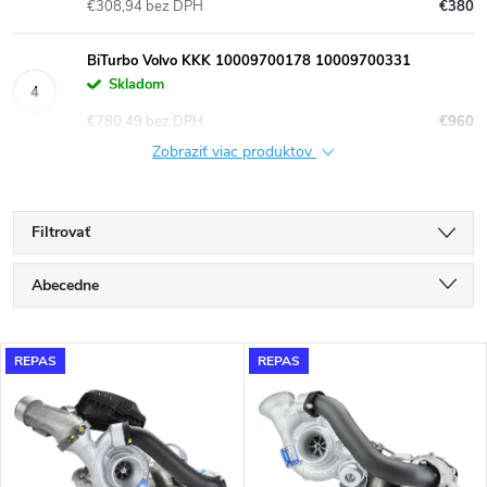
€308,94 bez DPH
€380
BiTurbo Volvo KKK 10009700178 10009700331
Skladom
€780,49 bez DPH
€960
Zobraziť viac produktov
Filtrovať
R
Abecedne
a
Najlacnejšie
V
REPAS
REPAS
Najdrahšie
d
ý
Najpredávanejšie
e
p