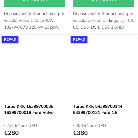
Repasované turbodúchadlo pre
Repasované turbodúchadlo pre
vozidlá Volvo C30 120kW
vozidlá Citroen Berlingo, C3, C4,
132kW, C70 120kW 132kW,
C5, DS3, DS4, DS5 1.6HDi
S40 120kW 132kW, S60 90kW
84kW 85kW, Ford B-Max, C-
REPAS
REPAS
93kW 120kW 136kW, S80 120
Max, Fiesta, Focus, Galaxy II,
kW 136kW, V50 120kW
Grand C-Max, Mondeo, S-Max,
132kW, V70 90kW 93kW
Tourneo Connect, Transit
120kW 136kW, XC60 120kW
Connect, Transit Courier
136kW, XC70 120kW 136kW,
1.5TDCi 1.6TDCi 70kW 74kW
XC90 120kW 136kW
85kW 88kW, Mazda 3 82kW
85kW, Mazda 5 85kW, Peugeot
208, 2008, 308, 3008, 4008,
508, 5008, Partner, Partner
Tepee 1.6HDi 82kW 84kW
Turbo KKK 16399700038
Turbo KKK 54399700144
85kW, Volvo C30, S40, S60,
16399700018 Ford Volvo
54399700121 Ford 1.6
S80, V40, V50, V60, V70
EcoBoost Volvo T3 T4
84kW
€227,64 bez DPH
€308,94 bez DPH
€280
€380