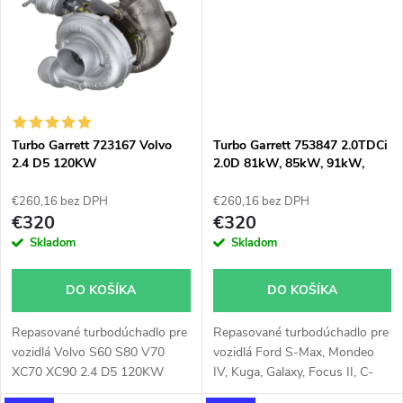
t
o
o
v
v
Turbo Garrett 723167 Volvo
Turbo Garrett 753847 2.0TDCi
2.4 D5 120KW
2.0D 81kW, 85kW, 91kW,
96kW, 100kW, 103kW
€260,16 bez DPH
€260,16 bez DPH
€320
€320
Skladom
Skladom
DO KOŠÍKA
DO KOŠÍKA
Repasované turbodúchadlo pre
Repasované turbodúchadlo pre
vozidlá Volvo S60 S80 V70
vozidlá Ford S-Max, Mondeo
XC70 XC90 2.4 D5 120KW
IV, Kuga, Galaxy, Focus II, C-
Max, Volvo V70, V50, S80,