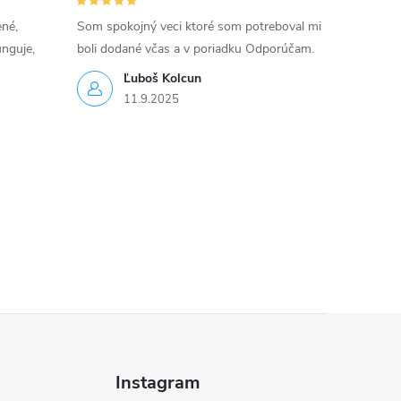
ené,
Som spokojný veci ktoré som potreboval mi
unguje,
boli dodané včas a v poriadku Odporúčam.
Ľuboš Kolcun
11.9.2025
Instagram