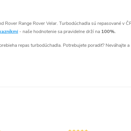
nd Rover Range Rover Velar. Turbodúchadla sú repasované v Č
kazníkmi
- naše hodnotenie sa pravidelne drží na
100%.
 prebieha repas turbodúchadla. Potrebujete poradiť? Neváhajte a 