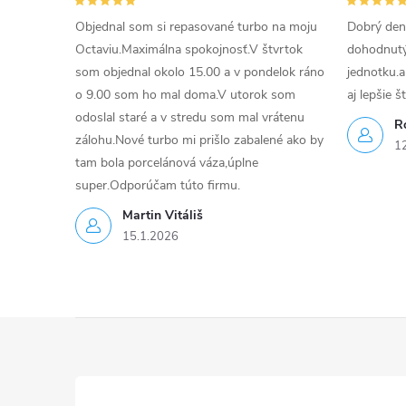
v
Objednal som si repasované turbo na moju
Dobrý den
k
Octaviu.Maximálna spokojnosť.V štvrtok
dohodnutý 
som objednal okolo 15.00 a v pondelok ráno
jednotku.a
y
o 9.00 som ho mal doma.V utorok som
aj lepšie š
v
odoslal staré a v stredu som mal vrátenu
R
zálohu.Nové turbo mi prišlo zabalené ako by
1
ý
tam bola porcelánová váza,úplne
super.Odporúčam túto firmu.
p
Martin Vitáliš
i
15.1.2026
s
u
Z
á