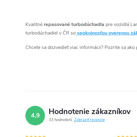
t
v
132kW, Range Rover Velar 132kW
O
177kW
o
v
Kvalitné
repasované turbodúchadla
pre vozidlá La
v
l
turbodúchadiel v ČR so
spokojnosťou overenou zá
á
Chcete sa dozvedieť viac informácii? Pozrite sa ako
d
a
c
i
e
Hodnotenie zákazníkov
4,9
p
33 hodnotení
Zobraziť recenzie
r