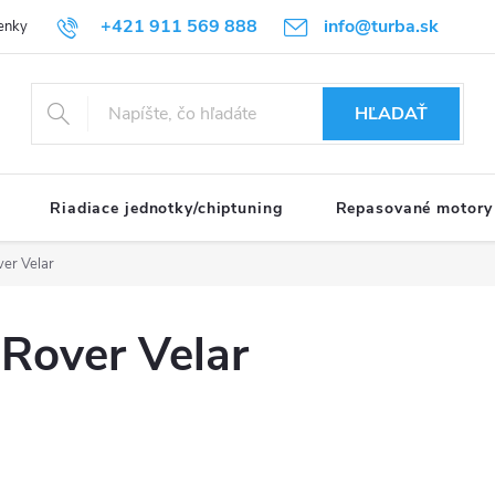
+421 911 569 888
info@turba.sk
enky
GDPR
HĽADAŤ
Riadiace jednotky/chiptuning
Repasované motory
er Velar
Rover Velar