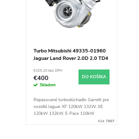
p
e
i
p
s
r
p
o
Turbo Mitsubishi 49335-01960
Jaguar Land Rover 2.0D 2.0 TD4
r
d
€325,20 bez DPH
o
u
€400
DO KOŠÍKA
Skladom
d
k
Repasované turbodúchadlo Garrett pre
u
vozidlá Jaguar XF 120kW 132W, XE
t
120kW 132kW, E-Pace 110kW
132kW, F-Pace 120kW 132kW, Land
k
Kód:
7007
o
Rover Discovery 110kW 132kW,
Range Rover Evoque 110kW 120kW