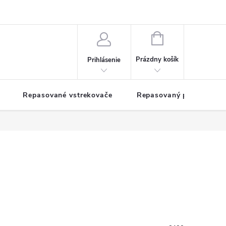
NÁKUPNÝ
KOŠÍK
Prázdny košík
Prihlásenie
Repasované vstrekovače
Repasovaný pohon TDM