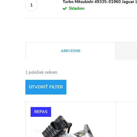
Turbo Mitsubishi 49335-01960 Jaguar 
Skladom
R
ABECEDNE
a
1
položiek celkom
d
OTVORIŤ FILTER
e
V
n
REPAS
ý
i