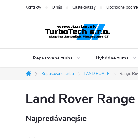
Prejsť
Kontakty
O nás
Časté dotazy
Obchodné podmi
na
obsah
Repasované turba
Hybridné turba
Repasované turba
LAND ROVER
Range Rov
Domov
Land Rover Range 
Najpredávanejšie