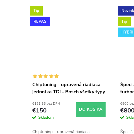
k
o
výkonnostným úpravam ako napr.
výkonn
chiptuning. Pre vozidlá Audi A6 1.9TDi
chiptun
Tip
Novin
t
v
85kW AJM.
85kW 
REPAS
Tip
o
HYBR
v
Chiptuning - upravená riadiaca
Špeci
jednotka TDi - Bosch všetky typy
turbo
skladom
€121,95 bez DPH
€800 be
€150
DO KOŠÍKA
€80
Skladom
Skl
Chiptuning – upravená riadiaca
Špeciá