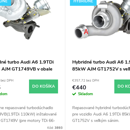
IDNÉ
HYBRIDNÉ
dné turbo Audi A6 1.9TDi
Hybridné turbo Audi A6 1.
AJM GT1749VB v obale
85kW AJM GT1752V s ve
9V
sánim
 bez DPH
€357,72 bez DPH
5
DO KOŠÍKA
€440
DO K
adom
Skladom
lne repasované turbodúchadlo
Repasované hybridné turbodúc
VB(1.9TDi 110kW) inštalované
pre vozidlo Audi A6 1.9TDi 85
e GT1749V (pre motory TDi 66-
GT1752V s veľkým sánim.
 Vhodné najmä k
Kód:
3893