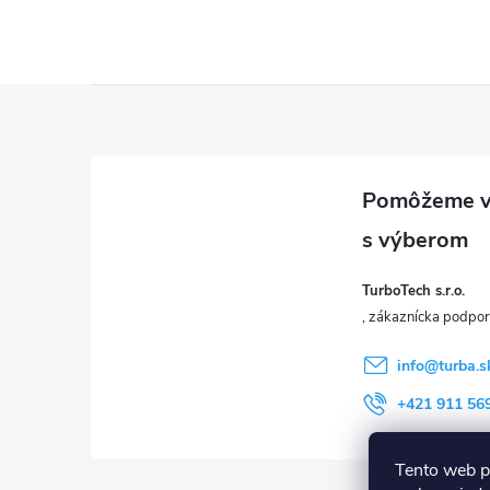
u
Z
á
p
ä
TurboTech s.r.o.
t
i
info
@
turba.s
+421 911 56
e
Tento web p