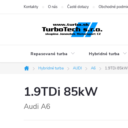
Prejsť
Kontakty
O nás
Časté dotazy
Obchodné podmi
na
obsah
Repasované turba
Hybridné turba
Hybridné turba
AUDI
A6
1.9TDi 85kW
Domov
1.9TDi 85kW
Audi A6