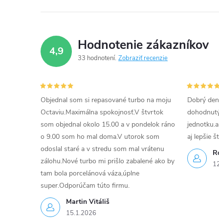
e
p
Hodnotenie zákazníkov
r
4,9
33 hodnotení
Zobraziť recenzie
v
k
Objednal som si repasované turbo na moju
Dobrý den
y
Octaviu.Maximálna spokojnosť.V štvrtok
dohodnutý 
v
som objednal okolo 15.00 a v pondelok ráno
jednotku.a
o 9.00 som ho mal doma.V utorok som
aj lepšie š
ý
odoslal staré a v stredu som mal vrátenu
R
p
zálohu.Nové turbo mi prišlo zabalené ako by
1
tam bola porcelánová váza,úplne
i
super.Odporúčam túto firmu.
s
Martin Vitáliš
15.1.2026