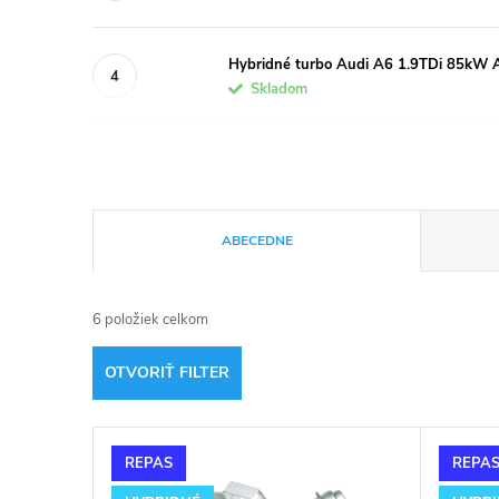
Hybridné turbo Audi A6 1.9TDi 85kW 
Skladom
R
ABECEDNE
a
6
položiek celkom
d
OTVORIŤ FILTER
e
V
n
REPAS
REPA