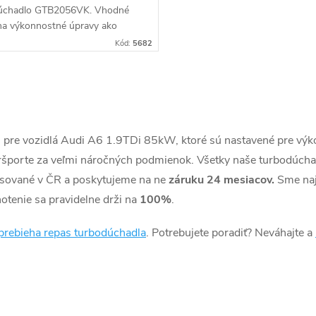
úchadlo GTB2056VK. Vhodné
na výkonnostné úpravy ako
hiptuning.
Kód:
5682
) pre vozidlá Audi A6 1.9TDi 85kW, ktoré sú nastavené pre výk
športe za veľmi náročných podmienok. Všetky naše turbodúcha
asované v ČR a poskytujeme na ne
záruku 24 mesiacov.
Sme naj
otenie sa pravidelne drži na
100%
.
prebieha repas turbodúchadla
. Potrebujete poradiť? Neváhajte a