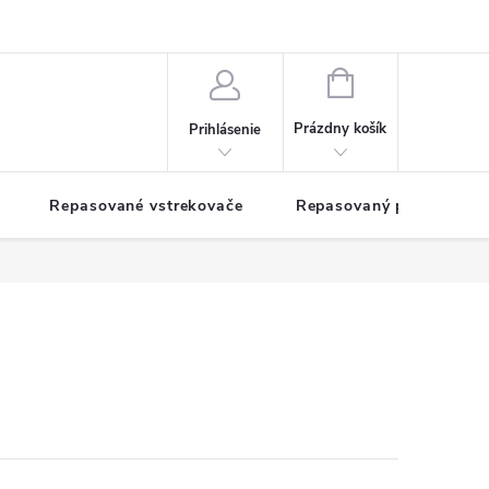
NÁKUPNÝ
KOŠÍK
Prázdny košík
Prihlásenie
Repasované vstrekovače
Repasovaný pohon TDM