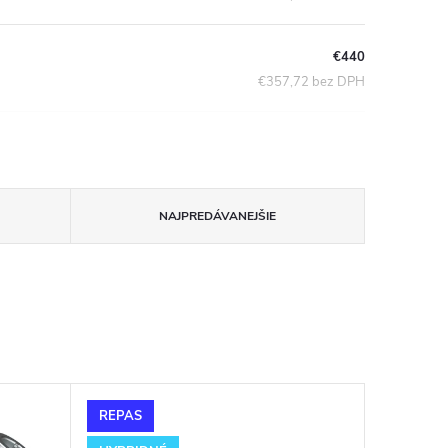
€440
€357,72 bez DPH
NAJPREDÁVANEJŠIE
REPAS