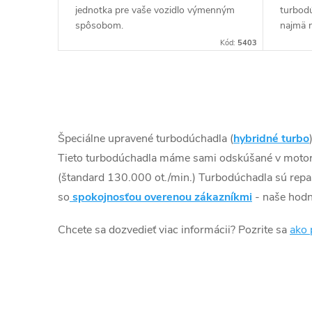
jednotka pre vaše vozidlo výmenným
turbod
spôsobom.
najmä 
napr. c
Kód:
5403
O
v
Špeciálne upravené turbodúchadla (
hybridné turbo
l
Tieto turbodúchadla máme sami odskúšané v motor
(štandard 130.000 ot./min.) Turbodúchadla sú rep
á
so
spokojnosťou overenou zákazníkmi
- naše hodn
d
Chcete sa dozvedieť viac informácii? Pozrite sa
ako 
a
c
i