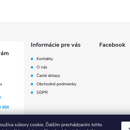
Informácie pre vás
Facebook
Kontakty
O nás
Časté dotazy
Obchodné podmienky
GDPR
k
9 888
oužíva súbory cookie. Ďalším prechádzaním tohto