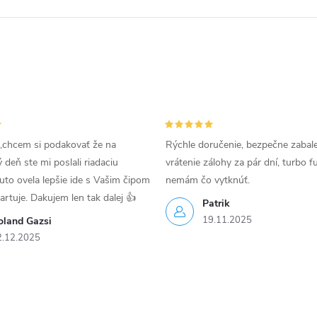
,chcem si podakovať že na
Rýchle doručenie, bezpečne zabal
deň ste mi poslali riadaciu
vrátenie zálohy za pár dní, turbo f
uto ovela lepšie ide s Vašim čipom
nemám čo vytknúť.
tartuje. Dakujem len tak dalej 👍
Patrik
19.11.2025
oland Gazsi
2.12.2025