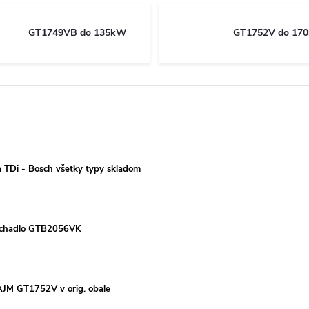
GT1749VB do 135kW
GT1752V do 17
a TDi - Bosch všetky typy skladom
dúchadlo GTB2056VK
JM GT1752V v orig. obale