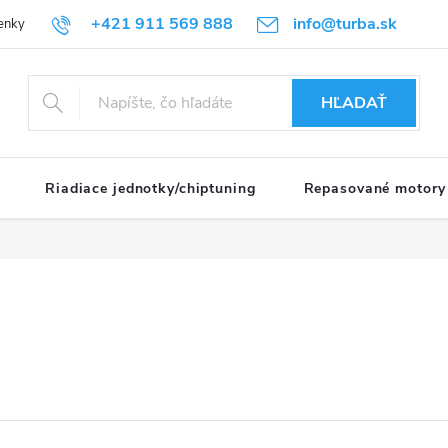
+421 911 569 888
info@turba.sk
enky
GDPR
HĽADAŤ
Riadiace jednotky/chiptuning
Repasované motory