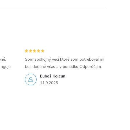
ené,
Som spokojný veci ktoré som potreboval mi
unguje,
boli dodané včas a v poriadku Odporúčam.
Ľuboš Kolcun
11.9.2025