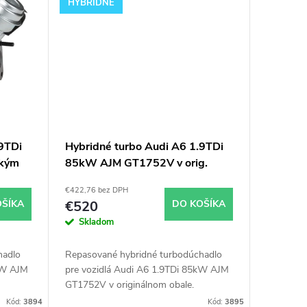
HYBRIDNÉ
9TDi
Hybridné turbo Audi A6 1.9TDi
ľkým
85kW AJM GT1752V v orig.
obale
€422,76 bez DPH
OŠÍKA
€520
DO KOŠÍKA
Skladom
hadlo
Repasované hybridné turbodúchadlo
kW AJM
pre vozidlá Audi A6 1.9TDi 85kW AJM
GT1752V v originálnom obale.
Kód:
3894
Kód:
3895