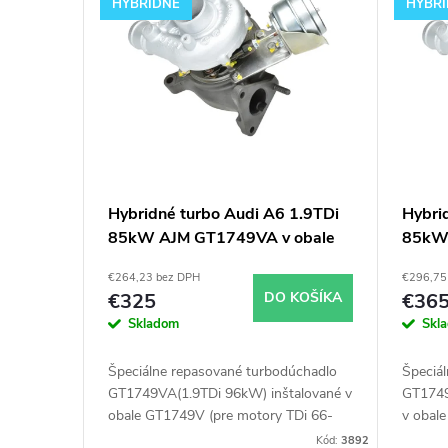
ý
i
HYBRIDNÉ
HYBR
p
e
i
p
s
r
p
o
Hybridné turbo Audi A6 1.9TDi
Hybri
85kW AJM GT1749VA v obale
85kW 
r
d
GT1749V
GT17
€264,23 bez DPH
€296,75
o
u
€325
DO KOŠÍKA
€36
Skladom
Skl
d
k
Špeciálne repasované turbodúchadlo
Špeciá
u
GT1749VA(1.9TDi 96kW) inštalované v
GT1749
t
obale GT1749V (pre motory TDi 66-
v obal
85KW). Vhodné najmä k
85KW).
Kód:
3892