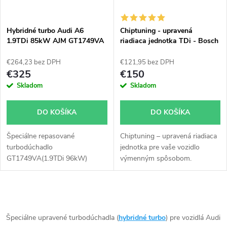
i
i
s
e
Hybridné turbo Audi A6
Chiptuning - upravená
1.9TDi 85kW AJM GT1749VA
riadiaca jednotka TDi - Bosch
p
v obale GT1749V
všetky typy skladom
p
€264,23 bez DPH
€121,95 bez DPH
r
€325
€150
r
Skladom
Skladom
o
o
DO KOŠÍKA
DO KOŠÍKA
d
d
Špeciálne repasované
Chiptuning – upravená riadiaca
u
turbodúchadlo
jednotka pre vaše vozidlo
u
GT1749VA(1.9TDi 96kW)
výmenným spôsobom.
k
inštalované v obale GT1749V
(pre motory TDi 66-85KW).
k
Vhodné najmä k výkonnostným
t
O
úpravam ako napr. chiptuning.
t
Pre vozidlá Audi A6 1.9TDi
v
Špeciálne upravené turbodúchadla (
hybridné turbo
) pre vozidlá Audi
85kW AJM.