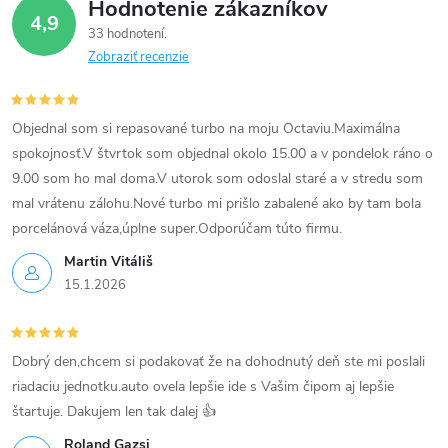
Hodnotenie zákazníkov
y
4,9
33 hodnotení
v
Zobraziť recenzie
ý
p
Objednal som si repasované turbo na moju Octaviu.Maximálna
spokojnosť.V štvrtok som objednal okolo 15.00 a v pondelok ráno o
i
9.00 som ho mal doma.V utorok som odoslal staré a v stredu som
mal vrátenu zálohu.Nové turbo mi prišlo zabalené ako by tam bola
s
porcelánová váza,úplne super.Odporúčam túto firmu.
u
Martin Vitáliš
15.1.2026
Dobrý den,chcem si podakovať že na dohodnutý deň ste mi poslali
riadaciu jednotku.auto ovela lepšie ide s Vašim čipom aj lepšie
štartuje. Dakujem len tak dalej 👍
Roland Gazsi