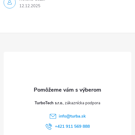
12.12.2025
Z
á
p
ä
t
TurboTech s.r.o.
i
info
@
turba.sk
e
+421 911 569 888