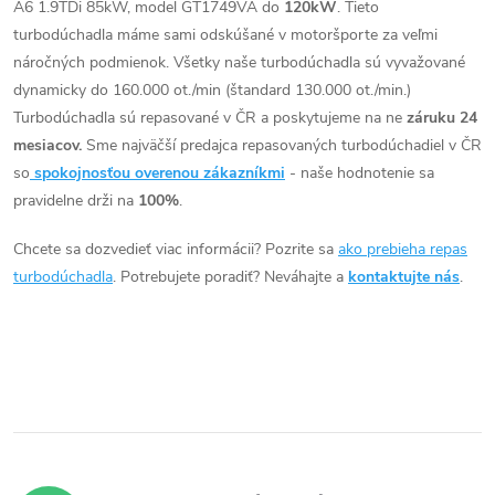
o
A6 1.9TDi 85kW, model GT1749VA do
120kW
. Tieto
o
l
turbodúchadla máme sami odskúšané v motoršporte za veľmi
v
á
náročných podmienok. Všetky naše turbodúchadla sú vyvažované
v
dynamicky do 160.000 ot./min (štandard 130.000 ot./min.)
d
Turbodúchadla sú repasované v ČR a poskytujeme na ne
záruku 24
mesiacov.
Sme najväčší predajca repasovaných turbodúchadiel v ČR
a
so
spokojnosťou overenou zákazníkmi
- naše hodnotenie sa
c
pravidelne drži na
100%
.
i
Chcete sa dozvedieť viac informácii? Pozrite sa
ako prebieha repas
turbodúchadla
. Potrebujete poradiť? Neváhajte a
kontaktujte nás
.
e
p
r
v
k