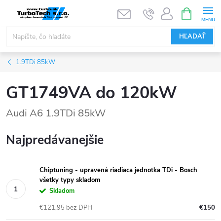
Prejsť
NÁKUPN
KOŠÍK
na
obsah
HĽADAŤ
1.9TDi 85kW
GT1749VA do 120kW
Audi A6 1.9TDi 85kW
Najpredávanejšie
Chiptuning - upravená riadiaca jednotka TDi - Bosch
všetky typy skladom
Skladom
€121,95 bez DPH
€150