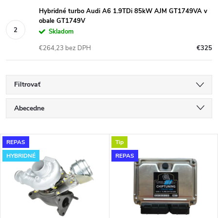
Hybridné turbo Audi A6 1.9TDi 85kW AJM GT1749VA v
obale GT1749V
Skladom
€264,23 bez DPH
€325
Filtrovať
R
Abecedne
a
Najlacnejšie
V
REPAS
Tip
Najdrahšie
d
HYBRIDNÉ
REPAS
ý
Najpredávanejšie
e
p
n