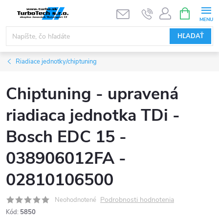
Prejsť
NÁKUPN
KOŠÍK
na
obsah
HĽADAŤ
Riadiace jednotky/chiptuning
Chiptuning - upravená
riadiaca jednotka TDi -
Bosch EDC 15 -
038906012FA -
02810106500
Podrobnosti hodnotenia
Neohodnotené
Kód:
5850