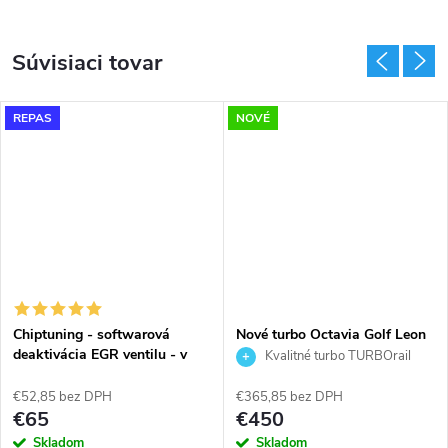
Súvisiaci tovar
REPAS
NOVÉ
Chiptuning - softwarová
Nové turbo Octavia Golf Leon
deaktivácia EGR ventilu - v
1.9TDi Garrett 454232 713672
Kvalitné turbo TURBOrail
rámci chiptuningu ZDARMA
713673
€52,85 bez DPH
€365,85 bez DPH
€65
€450
Skladom
Skladom