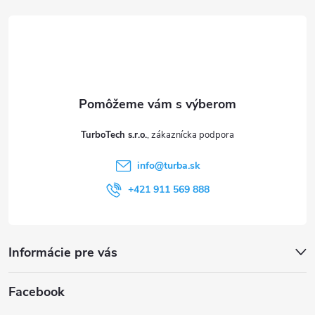
á
p
ä
t
TurboTech s.r.o.
i
info
@
turba.sk
e
+421 911 569 888
Informácie pre vás
Facebook