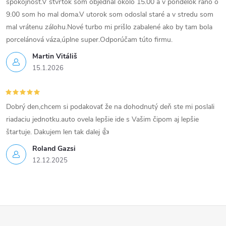
spokojnosť.V štvrtok som objednal okolo 15.00 a v pondelok ráno o
9.00 som ho mal doma.V utorok som odoslal staré a v stredu som
mal vrátenu zálohu.Nové turbo mi prišlo zabalené ako by tam bola
porcelánová váza,úplne super.Odporúčam túto firmu.
Martin Vitáliš
15.1.2026
Dobrý den,chcem si podakovať že na dohodnutý deň ste mi poslali
riadaciu jednotku.auto ovela lepšie ide s Vašim čipom aj lepšie
štartuje. Dakujem len tak dalej 👍
Roland Gazsi
12.12.2025
Z