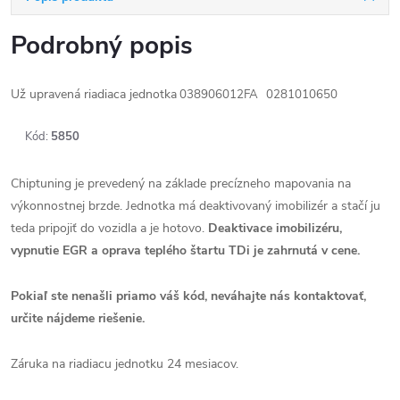
Podrobný popis
Už upravená riadiaca jednotka
038906012FA 0281010650
Kód:
5850
Chiptuning je prevedený na základe precízneho mapovania na
výkonnostnej brzde. Jednotka má deaktivovaný imobilizér a stačí ju
teda pripojiť do vozidla a je hotovo.
Deaktivace imobilizéru,
vypnutie EGR a oprava teplého štartu TDi je zahrnutá v cene.
Pokiaľ ste nenašli priamo váš kód, neváhajte nás kontaktovať,
určite nájdeme riešenie.
Záruka na riadiacu jednotku 24 mesiacov.