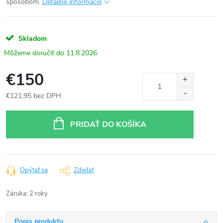
spôsobom.
Detailné informácie
Skladom
11.8.2026
€150
€121,95 bez DPH
Jednotková
cena:
PRIDAŤ DO KOŠÍKA
Opýtať sa
Zdieľať
Záruka
:
2 roky
Popis produktu