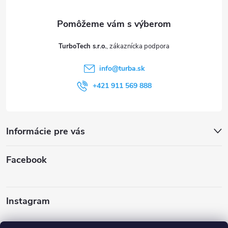
ä
t
TurboTech s.r.o.
i
info
@
turba.sk
e
+421 911 569 888
Informácie pre vás
Facebook
Instagram