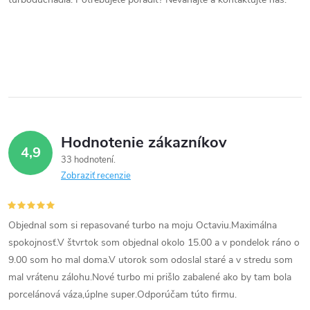
a
c
i
e
p
Hodnotenie zákazníkov
r
4,9
33 hodnotení
v
Zobraziť recenzie
k
Objednal som si repasované turbo na moju Octaviu.Maximálna
y
spokojnosť.V štvrtok som objednal okolo 15.00 a v pondelok ráno o
v
9.00 som ho mal doma.V utorok som odoslal staré a v stredu som
mal vrátenu zálohu.Nové turbo mi prišlo zabalené ako by tam bola
ý
porcelánová váza,úplne super.Odporúčam túto firmu.