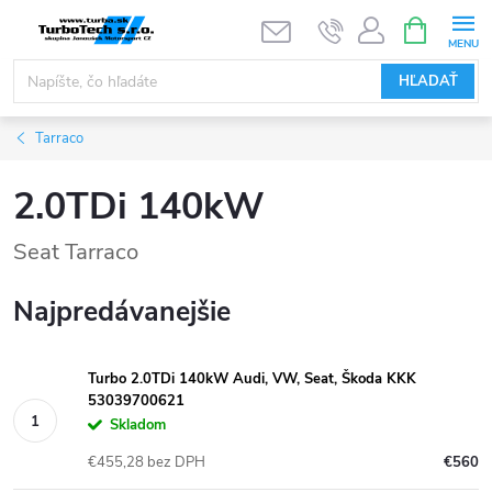
Prejsť
NÁKUPN
KOŠÍK
na
obsah
HĽADAŤ
Tarraco
2.0TDi 140kW
Seat Tarraco
Najpredávanejšie
Turbo 2.0TDi 140kW Audi, VW, Seat, Škoda KKK
53039700621
Skladom
€455,28 bez DPH
€560