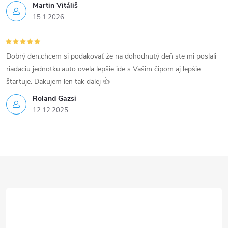
p
Martin Vitáliš
15.1.2026
i
s
Dobrý den,chcem si podakovať že na dohodnutý deň ste mi poslali
u
riadaciu jednotku.auto ovela lepšie ide s Vašim čipom aj lepšie
štartuje. Dakujem len tak dalej 👍
Roland Gazsi
12.12.2025
Z
á
p