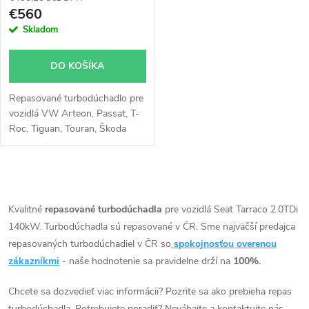
p
r
€560
r
Skladom
o
o
DO KOŠÍKA
d
d
Repasované turbodúchadlo pre
u
vozidlá VW Arteon, Passat, T-
u
Roc, Tiguan, Touran, Škoda
k
Superb, Kodiaq, Karoq, Audi
Q2, Q3, Seat Ateca, Tarraco
k
t
O
t
v
Kvalitné
repasované turbodúchadla
pre vozidlá Seat Tarraco 2.0TDi
o
140kW. Turbodúchadla sú repasované v ČR. Sme najväčší predajca
o
l
repasovaných turbodúchadiel v ČR so
spokojnosťou overenou
v
á
zákazníkmi
- naše hodnotenie sa pravidelne drží na
100%.
v
d
Chcete sa dozvedieť viac informácii? Pozrite sa ako prebieha repas
turbodúchadla. Potrebujete poradiť? Neváhajte a kontaktujte nás.