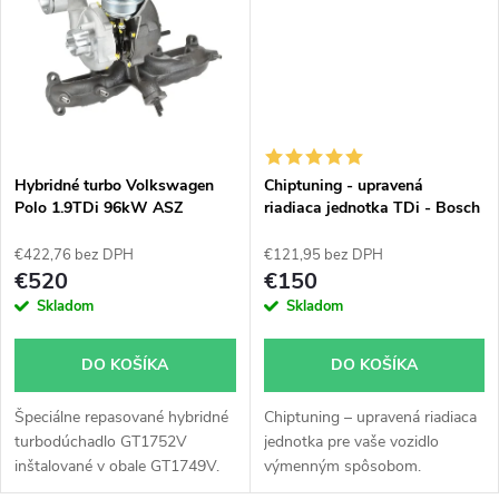
t
ASZ.
o
o
v
v
Hybridné turbo Volkswagen
Chiptuning - upravená
Polo 1.9TDi 96kW ASZ
riadiaca jednotka TDi - Bosch
GT1752V v orig. obale.
všetky typy skladom
€422,76 bez DPH
€121,95 bez DPH
€520
€150
Skladom
Skladom
DO KOŠÍKA
DO KOŠÍKA
Špeciálne repasované hybridné
Chiptuning – upravená riadiaca
turbodúchadlo GT1752V
jednotka pre vaše vozidlo
inštalované v obale GT1749V.
výmenným spôsobom.
Vhodné najmä k výkonnostným