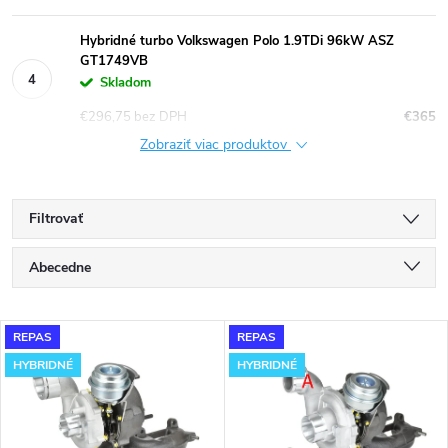
Hybridné turbo Volkswagen Polo 1.9TDi 96kW ASZ
GT1749VB
Skladom
€296,75 bez DPH
€365
Zobraziť viac produktov
Filtrovať
R
Abecedne
a
Najlacnejšie
V
REPAS
REPAS
Najdrahšie
d
HYBRIDNÉ
HYBRIDNÉ
ý
Najpredávanejšie
e
p