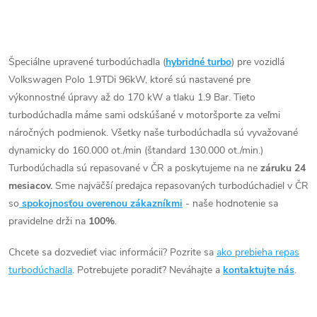
úpravam ako napr.
chiptuning. Pre vozidlá
O
Volkswagen Polo 1.9TDi 96kW
ASZ.
v
Špeciálne upravené turbodúchadla (
hybridné turbo
) pre vozidlá
Volkswagen Polo 1.9TDi 96kW, ktoré sú nastavené pre
l
výkonnostné úpravy až do 170 kW a tlaku 1.9 Bar. Tieto
á
turbodúchadla máme sami odskúšané v motoršporte za veľmi
náročných podmienok. Všetky naše turbodúchadla sú vyvažované
d
dynamicky do 160.000 ot./min (štandard 130.000 ot./min.)
Turbodúchadla sú repasované v ČR a poskytujeme na ne
záruku 24
a
mesiacov.
Sme najväčší predajca repasovaných turbodúchadiel v ČR
c
so
spokojnosťou overenou zákazníkmi
- naše hodnotenie sa
pravidelne drži na
100%
.
i
Chcete sa dozvedieť viac informácii? Pozrite sa
ako prebieha repas
e
turbodúchadla
. Potrebujete poradiť? Neváhajte a
kontaktujte nás
.
p