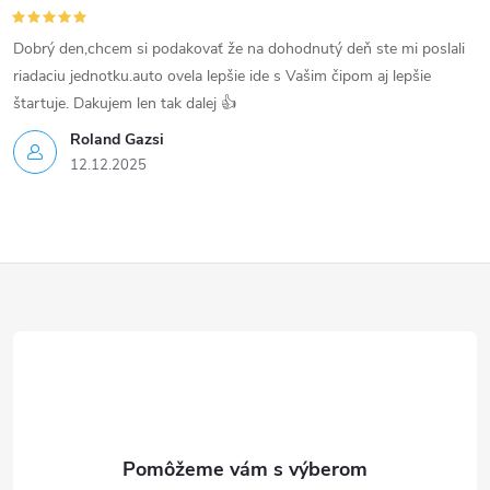
Dobrý den,chcem si podakovať že na dohodnutý deň ste mi poslali
riadaciu jednotku.auto ovela lepšie ide s Vašim čipom aj lepšie
štartuje. Dakujem len tak dalej 👍
Roland Gazsi
12.12.2025
Z
á
p
ä