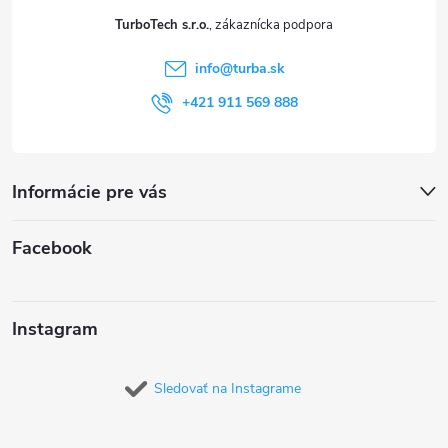
t
TurboTech s.r.o.
i
info
@
turba.sk
e
+421 911 569 888
Informácie pre vás
Facebook
Instagram
Sledovať na Instagrame