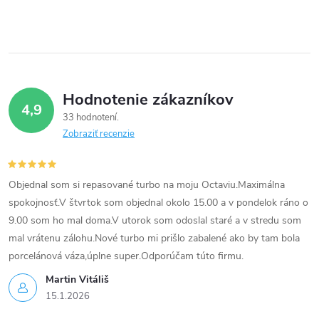
r
v
k
y
Hodnotenie zákazníkov
4,9
v
33 hodnotení
Zobraziť recenzie
ý
p
Objednal som si repasované turbo na moju Octaviu.Maximálna
i
spokojnosť.V štvrtok som objednal okolo 15.00 a v pondelok ráno o
9.00 som ho mal doma.V utorok som odoslal staré a v stredu som
s
mal vrátenu zálohu.Nové turbo mi prišlo zabalené ako by tam bola
u
porcelánová váza,úplne super.Odporúčam túto firmu.
Martin Vitáliš
15.1.2026