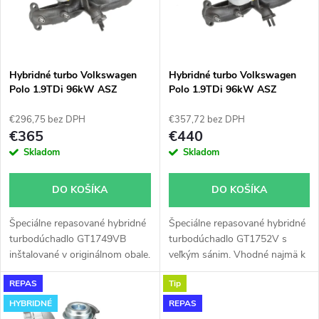
n
i
i
s
e
Hybridné turbo Volkswagen
Hybridné turbo Volkswagen
Polo 1.9TDi 96kW ASZ
Polo 1.9TDi 96kW ASZ
p
GT1749VB
GT1752V s veľkým sánim
p
€296,75 bez DPH
€357,72 bez DPH
r
€365
€440
r
Skladom
Skladom
o
o
DO KOŠÍKA
DO KOŠÍKA
d
d
Špeciálne repasované hybridné
Špeciálne repasované hybridné
u
turbodúchadlo GT1749VB
turbodúchadlo GT1752V s
u
inštalované v originálnom obale.
veľkým sánim. Vhodné najmä k
k
Vhodné najmä k výkonnostným
výkonnostným úpravam ako
REPAS
Tip
úpravam ako napr.
napr. chiptuning. Pre vozidlá
k
chiptuning. Pre vozidlá
Volkswagen Polo 1.9TDi 96kW
HYBRIDNÉ
REPAS
t
Volkswagen Polo 1.9TDi 96kW
ASZ.