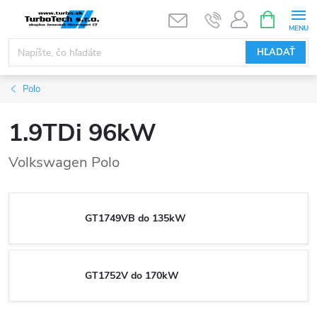
Prejsť
NÁKUPN
KOŠÍK
na
obsah
HĽADAŤ
Polo
1.9TDi 96kW
Volkswagen Polo
GT1749VB do 135kW
GT1752V do 170kW