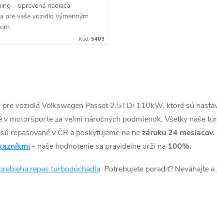
ing – upravená riadiaca
ka pre vaše vozidlo výmenným
bom.
Kód:
5403
) pre vozidlá Volkswagen Passat 2.5TDi 110kW, ktoré sú nasta
é v motoršporte za veľmi náročných podmienok. Všetky naše t
a sú repasované v ČR a poskytujeme na ne
záruku 24 mesiacov.
kazníkmi
- naše hodnotenie sa pravidelne drži na
100%
.
prebieha repas turbodúchadla
. Potrebujete poradiť? Neváhajte a