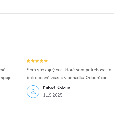
ené,
Som spokojný veci ktoré som potreboval mi
unguje,
boli dodané včas a v poriadku Odporúčam.
Ľuboš Kolcun
11.9.2025