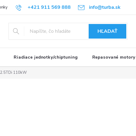
+421 911 569 888
info@turba.sk
enky
GDPR
HĽADAŤ
Riadiace jednotky/chiptuning
Repasované motory
2.5TDi 110kW