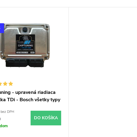
S
ning - upravená riadiaca
ka TDi - Bosch všetky typy
om
 bez DPH
0
DO KOŠÍKA
adom