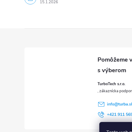
15.1.2026
u
Z
á
p
ä
TurboTech s.r.o.
t
i
info
@
turba.s
+421 911 56
e