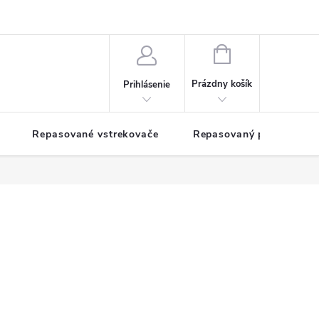
NÁKUPNÝ
KOŠÍK
Prázdny košík
Prihlásenie
Repasované vstrekovače
Repasovaný pohon TDM