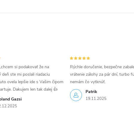
,chcem si podakovať že na
Rýchle doručenie, bezpečne zabal
deň ste mi poslali riadaciu
vrátenie zálohy za pár dní, turbo f
uto ovela lepšie ide s Vašim čipom
nemám čo vytknúť.
tartuje. Dakujem len tak dalej 👍
Patrik
19.11.2025
oland Gazsi
2.12.2025