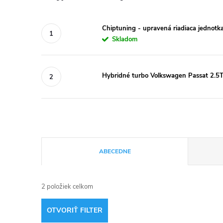
Chiptuning - upravená riadiaca jednotk
Skladom
Hybridné turbo Volkswagen Passat 2.
R
ABECEDNE
a
2
položiek celkom
d
OTVORIŤ FILTER