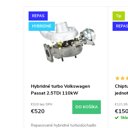
e
V
n
REPAS
Tip
ý
i
HYBRIDNÉ
REPA
p
e
i
p
s
r
p
o
Hybridné turbo Volkswagen
Chiptu
Passat 2.5TDi 110kW
jednot
r
d
sklad
€520 bez DPH
€121,95
DO KOŠÍKA
o
u
€520
€15
Skl
d
Repasované hybridné turbodúchadlo