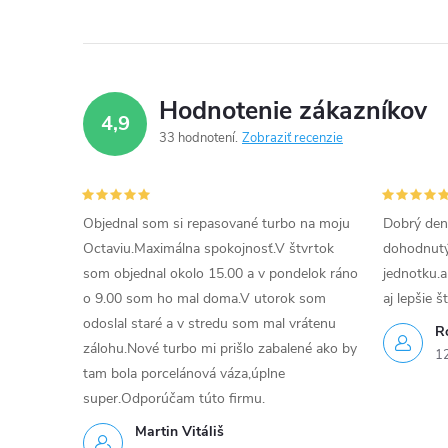
e
p
Hodnotenie zákazníkov
r
4,9
33 hodnotení
Zobraziť recenzie
v
k
Objednal som si repasované turbo na moju
Dobrý den
y
Octaviu.Maximálna spokojnosť.V štvrtok
dohodnutý 
v
som objednal okolo 15.00 a v pondelok ráno
jednotku.a
o 9.00 som ho mal doma.V utorok som
aj lepšie š
ý
odoslal staré a v stredu som mal vrátenu
R
p
zálohu.Nové turbo mi prišlo zabalené ako by
1
tam bola porcelánová váza,úplne
i
super.Odporúčam túto firmu.
s
Martin Vitáliš