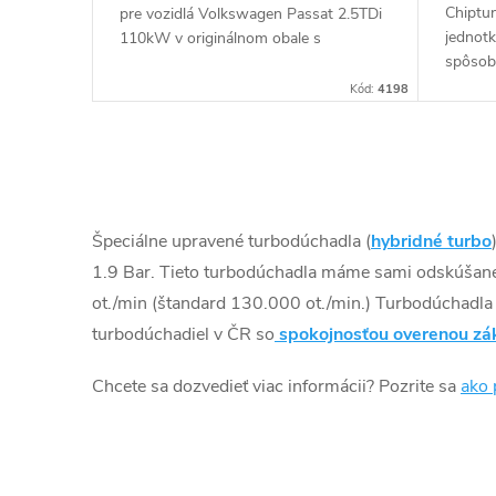
k
Chiptun
pre vozidlá Volkswagen Passat 2.5TDi
u
jednot
110kW v originálnom obale s
t
spôso
potenciálom do 170kW
k
Kód:
4198
o
t
v
O
o
v
Špeciálne upravené turbodúchadla (
hybridné turbo
v
l
1.9 Bar. Tieto turbodúchadla máme sami odskúšan
ot./min (štandard 130.000 ot./min.) Turbodúchadl
á
turbodúchadiel v ČR so
spokojnosťou overenou zá
d
Chcete sa dozvedieť viac informácii? Pozrite sa
ako 
a
c
i