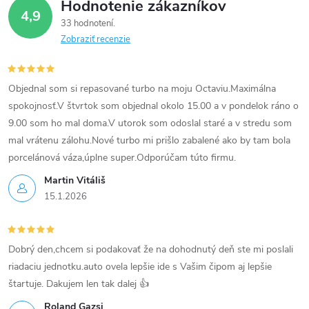
Hodnotenie zákazníkov
y
4,9
33 hodnotení
v
Zobraziť recenzie
ý
p
Objednal som si repasované turbo na moju Octaviu.Maximálna
spokojnosť.V štvrtok som objednal okolo 15.00 a v pondelok ráno o
i
9.00 som ho mal doma.V utorok som odoslal staré a v stredu som
mal vrátenu zálohu.Nové turbo mi prišlo zabalené ako by tam bola
s
porcelánová váza,úplne super.Odporúčam túto firmu.
u
Martin Vitáliš
15.1.2026
Dobrý den,chcem si podakovať že na dohodnutý deň ste mi poslali
riadaciu jednotku.auto ovela lepšie ide s Vašim čipom aj lepšie
štartuje. Dakujem len tak dalej 👍
Roland Gazsi