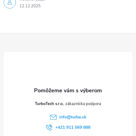
12.12.2025
Z
á
p
ä
t
TurboTech s.r.o.
i
info
@
turba.sk
e
+421 911 569 888