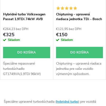
i
i
s
e
Hybridné turbo Volkswagen
Chiptuning - upravená
Passat 1.9TDi 74kW AVB
riadiaca jednotka TDi - Bosch
p
GT1749VA v obale GT1749V
všetky typy skladom
p
€264,23 bez DPH
€121,95 bez DPH
r
€325
€150
r
Skladom
Skladom
o
o
DO KOŠÍKA
DO KOŠÍKA
d
d
Špeciálne repasované
Chiptuning – upravená riadiaca
u
turbodúchadlo
jednotka pre vaše vozidlo
u
GT1749VA(1.9TDi 96kW)
výmenným spôsobom.
k
inštalované v obale GT1749V
(pre motory TDi 66-85KW).
k
Vhodné najmä k výkonnostným
t
O
úpravam ako napr. chiptuning.
t
Pre vozidlá Volkswagen Passat
v
Špeciálne upravené turbodúchadla (
hybridné turbo
) pre vozidlá
1.9TDi 74kW AVB.