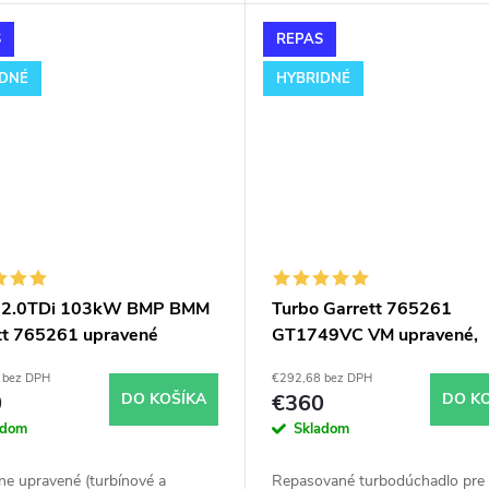
ing. Pre vozidlá Škoda Octavia
chiptuning. Pre vozidlá Škoda O
 103kW BKD.
2.0TDi 103kW BKD.
S
REPAS
IDNÉ
HYBRIDNÉ
o 2.0TDi 103kW BMP BMM
Turbo Garrett 765261
tt 765261 upravené
GT1749VC VM upravené,
ikované hybridné do
hybridné, modifikované
 bez DPH
€292,68 bez DPH
KW
0
DO KOŠÍKA
€360
DO K
adom
Skladom
ne upravené (turbínové a
Repasované turbodúchadlo pre