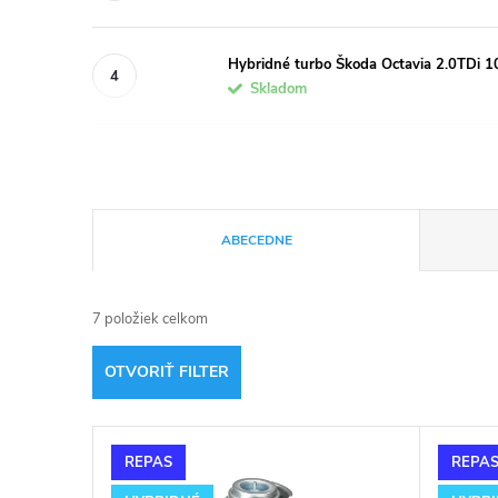
Hybridné turbo Škoda Octavia 2.0TDi
Skladom
R
ABECEDNE
a
7
položiek celkom
d
OTVORIŤ FILTER
e
V
n
REPAS
REPA