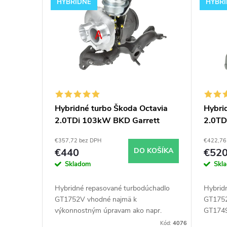
ý
i
HYBRIDNÉ
HYBR
p
e
i
p
s
r
p
o
Hybridné turbo Škoda Octavia
Hybri
2.0TDi 103kW BKD Garrett
2.0TD
r
d
GT1752V s veľkým sánim
GT175
€357,72 bez DPH
€422,76
o
u
€440
DO KOŠÍKA
€52
Skladom
Skl
d
k
Hybridné repasované turbodúchadlo
Hybrid
u
GT1752V vhodné najmä k
GT1752
t
výkonnostným úpravam ako napr.
GT1749
chiptuning. Pre vozidlá Škoda Octavia
výkonn
Kód:
4076