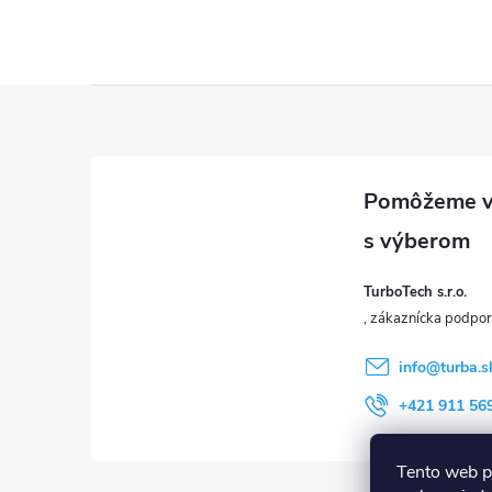
u
Z
á
p
ä
TurboTech s.r.o.
t
i
info
@
turba.s
+421 911 56
e
Tento web p