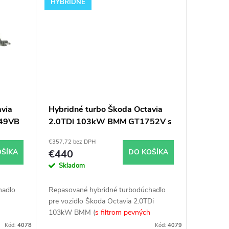
HYBRIDNÉ
via
Hybridné turbo Škoda Octavia
49VB
2.0TDi 103kW BMM GT1752V s
veľkým sánim
€357,72 bez DPH
OŠÍKA
€440
DO KOŠÍKA
Skladom
hadlo
Repasované hybridné turbodúchadlo
pre vozidlo Škoda Octavia 2.0TDi
103kW BMM (
s filtrom pevných
r.
častíc
).
Kód:
4078
Kód:
4079