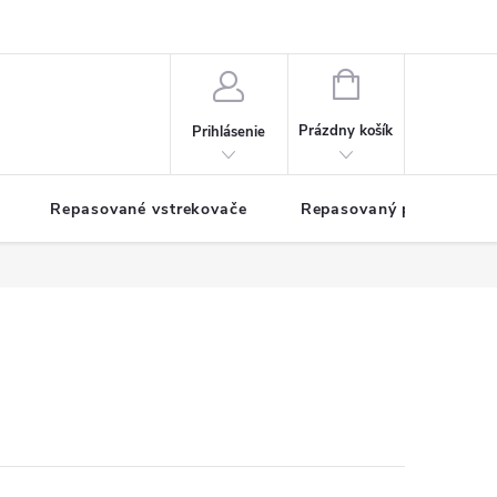
NÁKUPNÝ
KOŠÍK
Prázdny košík
Prihlásenie
Repasované vstrekovače
Repasovaný pohon TDM