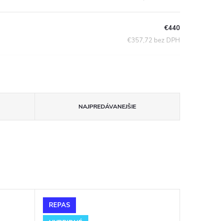
€440
€357,72 bez DPH
NAJPREDÁVANEJŠIE
REPAS