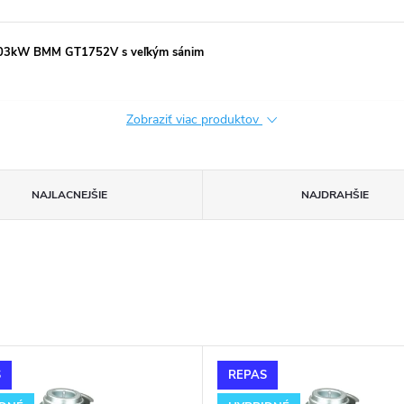
 103kW BMM GT1752V s veľkým sánim
Zobraziť viac produktov
NAJLACNEJŠIE
NAJDRAHŠIE
S
REPAS