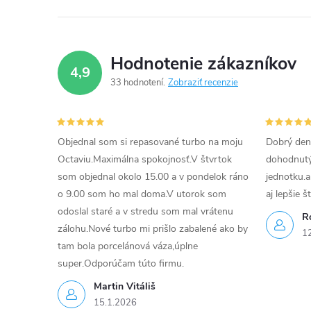
e
p
Hodnotenie zákazníkov
r
4,9
33 hodnotení
Zobraziť recenzie
v
k
Objednal som si repasované turbo na moju
Dobrý den
y
Octaviu.Maximálna spokojnosť.V štvrtok
dohodnutý 
v
som objednal okolo 15.00 a v pondelok ráno
jednotku.a
o 9.00 som ho mal doma.V utorok som
aj lepšie š
ý
odoslal staré a v stredu som mal vrátenu
R
p
zálohu.Nové turbo mi prišlo zabalené ako by
1
tam bola porcelánová váza,úplne
i
super.Odporúčam túto firmu.
s
Martin Vitáliš
15.1.2026