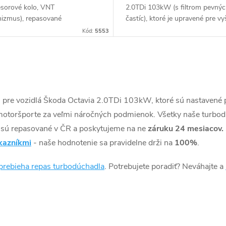
sorové kolo, VNT
2.0TDi 103kW (
s filtrom pevný
izmus), repasované
častíc
), ktoré je upravené pre vy
úchadlo Garrett 765261
výkon. Turbína, kompresor aj
Kód:
5553
V do 180KW v originálnom
mechanizmus VNT je z verzie 
 Vzhľadom k použitému
Pre montáž nie je potrebná žiad
lnemu obalu pasuje
úprava na vozidle, všetko pasuj
úchadlo bez akýchkoľvek úprav
ásahov na vozidle.
) pre vozidlá Škoda Octavia 2.0TDi 103kW, ktoré sú nastavené
motoršporte za veľmi náročných podmienok. Všetky naše turb
a sú repasované v ČR a poskytujeme na ne
záruku 24 mesiacov.
kazníkmi
- naše hodnotenie sa pravidelne drži na
100%
.
prebieha repas turbodúchadla
. Potrebujete poradiť? Neváhajte a