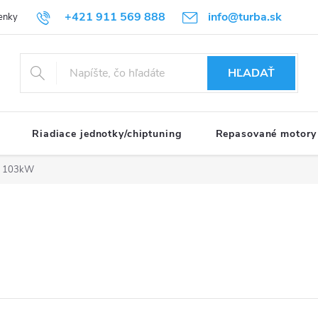
+421 911 569 888
info@turba.sk
enky
GDPR
HĽADAŤ
Riadiace jednotky/chiptuning
Repasované motory
i 103kW