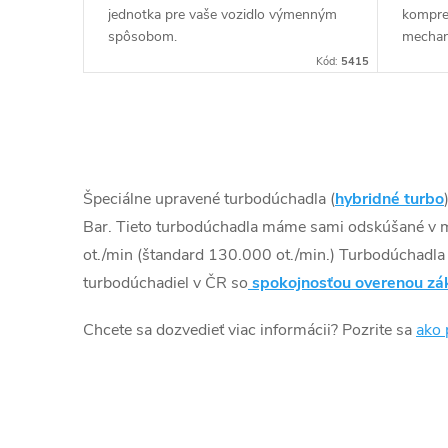
jednotka pre vaše vozidlo výmenným
kompre
spôsobom.
mechan
turbod
Kód:
5415
GT1752
obale.
originá
O
turbod
alebo z
v
Špeciálne upravené turbodúchadla (
hybridné turbo
l
Bar. Tieto turbodúchadla máme sami odskúšané v 
ot./min (štandard 130.000 ot./min.) Turbodúchadl
á
turbodúchadiel v ČR so
spokojnosťou overenou zá
d
Chcete sa dozvedieť viac informácii? Pozrite sa
ako 
a
c
i