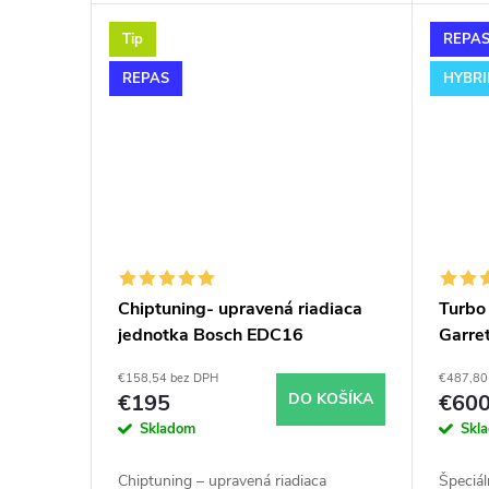
k
o
2.0TDi 103kW BKD.
chiptun
2.0TDi
Tip
REPA
t
v
REPAS
HYBR
o
v
Chiptuning- upravená riadiaca
Turb
jednotka Bosch EDC16
Garre
modif
€158,54 bez DPH
€487,80
180
€195
DO KOŠÍKA
€60
Skladom
Skl
Chiptuning – upravená riadiaca
Špeciál