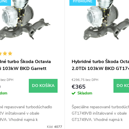
IDNÉ
HYBRIDNÉ
dné turbo Škoda Octavia
Hybridné turbo Škoda Octa
i 103kW BKD Garrett
2.0TDi 103kW BKD GT17
2V v obale GT1749VA
v obale GT1749VA
 bez DPH
€296,75 bez DPH
0
DO KOŠÍKA
€365
DO K
adom
Skladom
né repasované turbodúchadlo
Špeciálne repasované turbodúc
V inštalované v obale
GT1749VB inštalované v obale
VA. Vhodné najmä k
GT1749VA. Vhodné najmä k
ostným úpravam ako napr.
výkonnostným úpravam ako nap
Kód:
4077