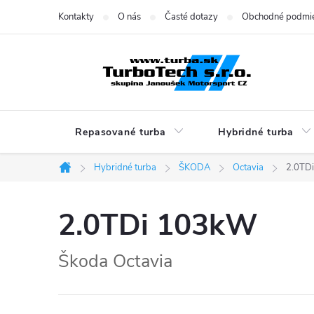
Prejsť
Kontakty
O nás
Časté dotazy
Obchodné podmi
na
obsah
Repasované turba
Hybridné turba
Hybridné turba
ŠKODA
Octavia
2.0TD
Domov
2.0TDi 103kW
Škoda Octavia