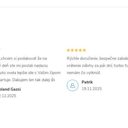
,chcem si podakovať že na
Rýchle doručenie, bezpečne zabal
deň ste mi poslali riadaciu
vrátenie zálohy za pár dní, turbo f
uto ovela lepšie ide s Vašim čipom
nemám čo vytknúť.
tartuje. Dakujem len tak dalej 👍
Patrik
19.11.2025
oland Gazsi
2.12.2025