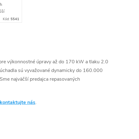
ch
šší
Kód:
5541
125KW.
na
e.
 pre výkonnostné úpravy až do 170 kW a tlaku 2.0
odúchadla sú vyvažované dynamicky do 160.000
Sme najväčší predajca repasovaných
kontaktujte nás
.