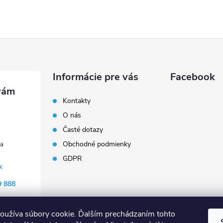
Informácie pre vás
Facebook
Kontakty
O nás
Časté dotazy
Obchodné podmienky
GDPR
k
9 888
oužíva súbory cookie. Ďalším prechádzaním tohto