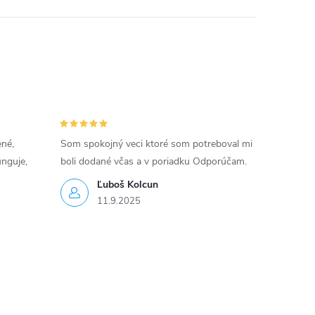
ené,
Som spokojný veci ktoré som potreboval mi
unguje,
boli dodané včas a v poriadku Odporúčam.
Ľuboš Kolcun
11.9.2025