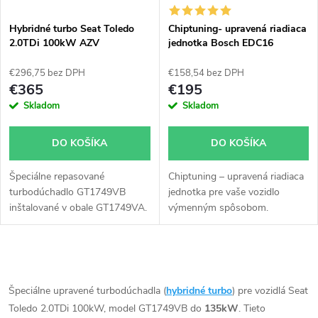
i
s
e
Hybridné turbo Seat Toledo
Chiptuning- upravená riadiaca
2.0TDi 100kW AZV
jednotka Bosch EDC16
p
GT1749VB v obale GT1749VA
p
€296,75 bez DPH
€158,54 bez DPH
r
€365
€195
r
Skladom
Skladom
o
o
DO KOŠÍKA
DO KOŠÍKA
d
d
Špeciálne repasované
Chiptuning – upravená riadiaca
u
turbodúchadlo GT1749VB
jednotka pre vaše vozidlo
u
inštalované v obale GT1749VA.
výmenným spôsobom.
k
Vhodné najmä k výkonnostným
úpravam ako napr. chiptuning.
k
Pre vozidlá Seat Toledo 2.0TDi
t
O
100kW AZV.
t
v
Špeciálne upravené turbodúchadla (
hybridné turbo
) pre vozidlá Seat
o
Toledo 2.0TDi 100kW, model GT1749VB do
135kW
. Tieto