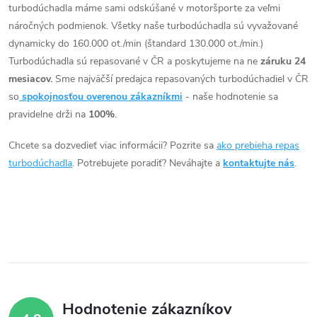
o
l
turbodúchadla máme sami odskúšané v motoršporte za veľmi
v
á
náročných podmienok. Všetky naše turbodúchadla sú vyvažované
v
dynamicky do 160.000 ot./min (štandard 130.000 ot./min.)
d
Turbodúchadla sú repasované v ČR a poskytujeme na ne
záruku 24
mesiacov.
Sme najväčší predajca repasovaných turbodúchadiel v ČR
a
so
spokojnosťou overenou zákazníkmi
- naše hodnotenie sa
c
pravidelne drži na
100%
.
i
Chcete sa dozvedieť viac informácii? Pozrite sa
ako prebieha repas
turbodúchadla
. Potrebujete poradiť? Neváhajte a
kontaktujte nás
.
e
p
r
v
k
Hodnotenie zákazníkov