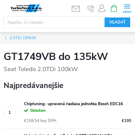
Prejsť
NÁKUPN
KOŠÍK
na
obsah
HĽADAŤ
2.0TDi 100kW
GT1749VB do 135kW
Seat Toledo 2.0TDi 100kW
Najpredávanejšie
Chiptuning- upravená riadiaca jednotka Bosch EDC16
Skladom
€158,54 bez DPH
€195