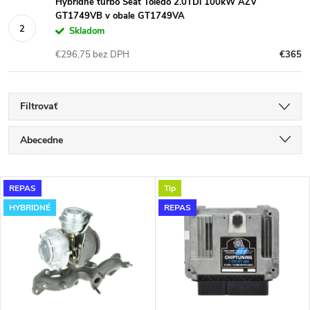
Hybridné turbo Seat Toledo 2.0TDi 100kW AZV
GT1749VB v obale GT1749VA
Skladom
€296,75 bez DPH
€365
Filtrovať
R
Abecedne
a
Najlacnejšie
V
REPAS
Tip
Najdrahšie
d
HYBRIDNÉ
REPAS
ý
Najpredávanejšie
e
p
n
i