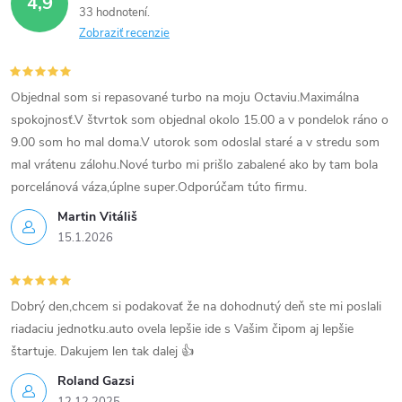
y
4,9
33 hodnotení
v
Zobraziť recenzie
ý
p
Objednal som si repasované turbo na moju Octaviu.Maximálna
spokojnosť.V štvrtok som objednal okolo 15.00 a v pondelok ráno o
i
9.00 som ho mal doma.V utorok som odoslal staré a v stredu som
mal vrátenu zálohu.Nové turbo mi prišlo zabalené ako by tam bola
s
porcelánová váza,úplne super.Odporúčam túto firmu.
u
Martin Vitáliš
15.1.2026
Dobrý den,chcem si podakovať že na dohodnutý deň ste mi poslali
riadaciu jednotku.auto ovela lepšie ide s Vašim čipom aj lepšie
štartuje. Dakujem len tak dalej 👍
Roland Gazsi