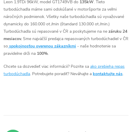
o
Leon 1.9TDi 96kW, model GT1749VB do
135kW
. Tieto
o
l
turbodúchadla máme sami odskúšané v motoršporte za veľmi
v
á
náročných podmienok. Všetky naše turbodúchadla sú vyvažované
v
dynamicky do 160.000 ot./min (štandard 130.000 ot./min.)
d
Turbodúchadla sú repasované v ČR a poskytujeme na ne
záruku 24
mesiacov.
Sme najväčší predajca repasovaných turbodúchadiel v ČR
a
so
spokojnosťou overenou zákazníkmi
- naše hodnotenie sa
c
pravidelne drži na
100%
.
i
Chcete sa dozvedieť viac informácii? Pozrite sa
ako prebieha repas
turbodúchadla
. Potrebujete poradiť? Neváhajte a
kontaktujte nás
.
e
p
r
v
k