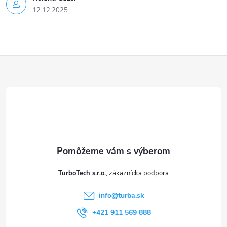
12.12.2025
Z
á
p
ä
t
TurboTech s.r.o.
i
info
@
turba.sk
e
+421 911 569 888