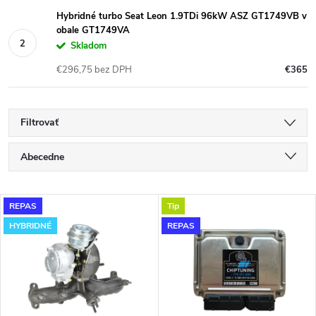
Hybridné turbo Seat Leon 1.9TDi 96kW ASZ GT1749VB v
obale GT1749VA
Skladom
€296,75 bez DPH
€365
Filtrovať
R
Abecedne
a
Najlacnejšie
V
REPAS
Tip
Najdrahšie
d
HYBRIDNÉ
REPAS
ý
Najpredávanejšie
e
p
n