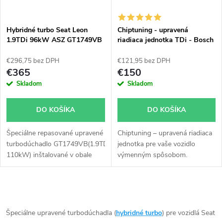
i
i
s
e
Hybridné turbo Seat Leon
Chiptuning - upravená
1.9TDi 96kW ASZ GT1749VB
riadiaca jednotka TDi - Bosch
p
v obale GT1749VA
všetky typy skladom
p
€296,75 bez DPH
€121,95 bez DPH
r
€365
€150
r
Skladom
Skladom
o
o
DO KOŠÍKA
DO KOŠÍKA
d
d
Špeciálne repasované upravené
Chiptuning – upravená riadiaca
u
turbodúchadlo GT1749VB(1.9TDi
jednotka pre vaše vozidlo
u
110kW) inštalované v obale
výmenným spôsobom.
k
GT1749VA. Vhodné najmä k
výkonnostným úpravam ako
k
napr. chiptuning. Pre vozidlá
t
O
Seat Leon 1.9TDi 96kW ASZ.
t
v
Špeciálne upravené turbodúchadla (
hybridné turbo
) pre vozidlá Seat