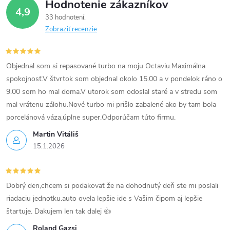
Hodnotenie zákazníkov
y
4,9
33 hodnotení
v
Zobraziť recenzie
ý
p
Objednal som si repasované turbo na moju Octaviu.Maximálna
spokojnosť.V štvrtok som objednal okolo 15.00 a v pondelok ráno o
i
9.00 som ho mal doma.V utorok som odoslal staré a v stredu som
mal vrátenu zálohu.Nové turbo mi prišlo zabalené ako by tam bola
s
porcelánová váza,úplne super.Odporúčam túto firmu.
u
Martin Vitáliš
15.1.2026
Dobrý den,chcem si podakovať že na dohodnutý deň ste mi poslali
riadaciu jednotku.auto ovela lepšie ide s Vašim čipom aj lepšie
štartuje. Dakujem len tak dalej 👍
Roland Gazsi