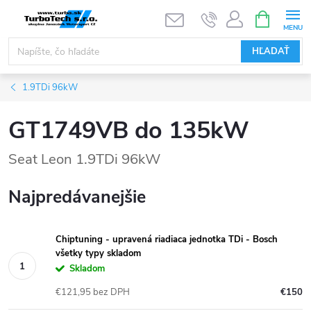
Prejsť
NÁKUPN
KOŠÍK
na
obsah
HĽADAŤ
1.9TDi 96kW
GT1749VB do 135kW
Seat Leon 1.9TDi 96kW
Najpredávanejšie
Chiptuning - upravená riadiaca jednotka TDi - Bosch
všetky typy skladom
Skladom
€121,95 bez DPH
€150