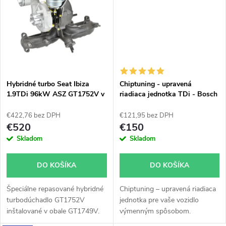
t
o
o
v
v
Hybridné turbo Seat Ibiza
Chiptuning - upravená
1.9TDi 96kW ASZ GT1752V v
riadiaca jednotka TDi - Bosch
orig. obale.
všetky typy skladom
€422,76 bez DPH
€121,95 bez DPH
€520
€150
Skladom
Skladom
DO KOŠÍKA
DO KOŠÍKA
Špeciálne repasované hybridné
Chiptuning – upravená riadiaca
turbodúchadlo GT1752V
jednotka pre vaše vozidlo
inštalované v obale GT1749V.
výmenným spôsobom.
Vhodné najmä k výkonnostným