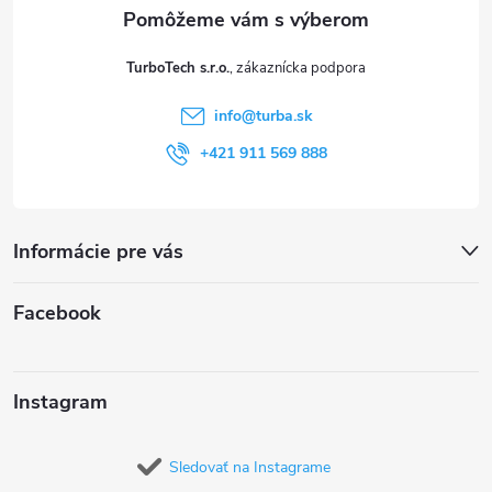
ä
t
TurboTech s.r.o.
i
info
@
turba.sk
e
+421 911 569 888
Informácie pre vás
Facebook
Instagram
Sledovať na Instagrame