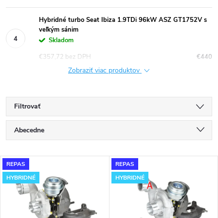
Hybridné turbo Seat Ibiza 1.9TDi 96kW ASZ GT1752V s
veľkým sánim
Skladom
€357,72 bez DPH
€440
Zobraziť viac produktov
Filtrovať
R
Abecedne
a
Najlacnejšie
V
REPAS
REPAS
Najdrahšie
d
HYBRIDNÉ
HYBRIDNÉ
ý
Najpredávanejšie
e
p