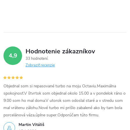
p
r
v
k
Hodnotenie zákazníkov
y
4,9
33 hodnotení
v
Zobraziť recenzie
ý
p
Objednal som si repasované turbo na moju Octaviu.Maximálna
spokojnosť.V štvrtok som objednal okolo 15.00 a v pondelok ráno o
i
9.00 som ho mal doma.V utorok som odoslal staré a v stredu som
mal vrátenu zálohu.Nové turbo mi prišlo zabalené ako by tam bola
s
porcelánová váza,úplne super.Odporúčam túto firmu.
u
Martin Vitáliš