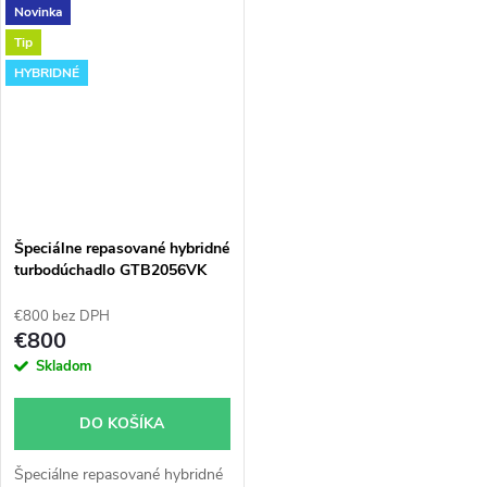
Novinka
úpravam ako napr.
chiptuning. Pre vozidlá Seat
Tip
Ibiza 1.9TDi 96kW ASZ.
HYBRIDNÉ
Špeciálne repasované hybridné
turbodúchadlo GTB2056VK
€800 bez DPH
€800
Skladom
DO KOŠÍKA
Špeciálne repasované hybridné