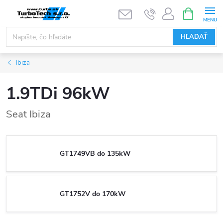
Prejsť
NÁKUPN
KOŠÍK
na
obsah
HĽADAŤ
Ibiza
1.9TDi 96kW
Seat Ibiza
GT1749VB do 135kW
GT1752V do 170kW