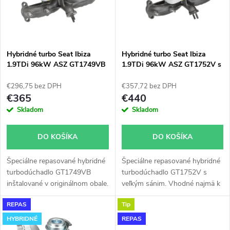
n
i
i
s
e
Hybridné turbo Seat Ibiza
Hybridné turbo Seat Ibiza
1.9TDi 96kW ASZ GT1749VB
1.9TDi 96kW ASZ GT1752V s
p
veľkým sánim
p
€296,75 bez DPH
€357,72 bez DPH
r
€365
€440
r
Skladom
Skladom
o
o
DO KOŠÍKA
DO KOŠÍKA
d
d
Špeciálne repasované hybridné
Špeciálne repasované hybridné
u
turbodúchadlo GT1749VB
turbodúchadlo GT1752V s
u
inštalované v originálnom obale.
veľkým sánim. Vhodné najmä k
k
Vhodné najmä k výkonnostným
výkonnostným úpravam ako
REPAS
Tip
úpravam ako napr.
napr. chiptuning. Pre vozidlá
k
chiptuning. Pre vozidlá Seat
Seat Ibiza 1.9TDi 96kW ASZ.
HYBRIDNÉ
REPAS
t
Ibiza 1.9TDi 96kW ASZ.