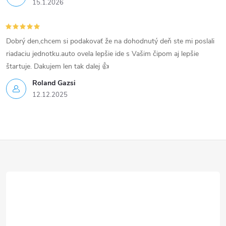
15.1.2026
Dobrý den,chcem si podakovať že na dohodnutý deň ste mi poslali
riadaciu jednotku.auto ovela lepšie ide s Vašim čipom aj lepšie
štartuje. Dakujem len tak dalej 👍
Roland Gazsi
12.12.2025
Z
á
p