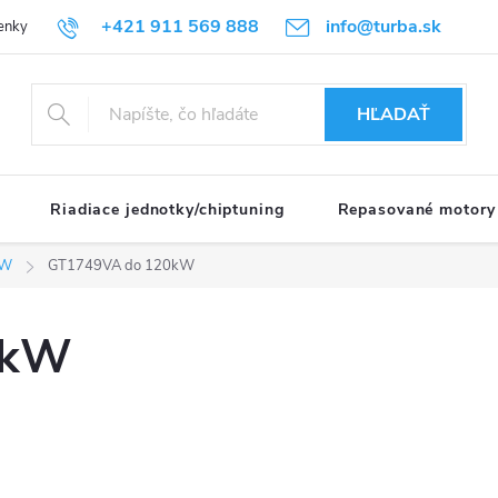
+421 911 569 888
info@turba.sk
enky
GDPR
HĽADAŤ
Riadiace jednotky/chiptuning
Repasované motory
kW
GT1749VA do 120kW
0kW