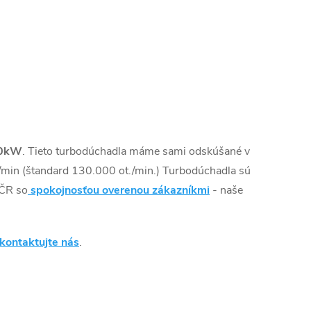
0kW
. Tieto turbodúchadla máme sami odskúšané v
min (štandard 130.000 ot./min.) Turbodúchadla sú
 ČR so
spokojnosťou overenou zákazníkmi
- naše
kontaktujte nás
.