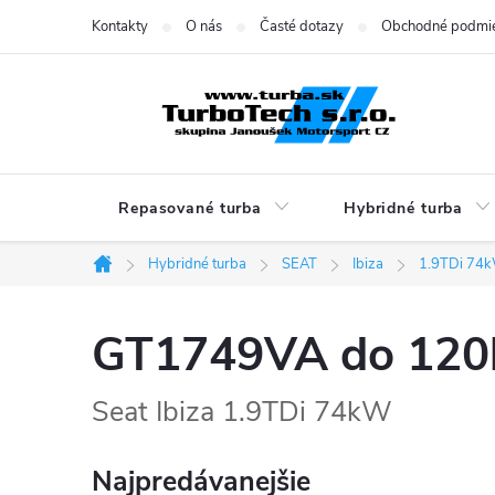
Prejsť
Kontakty
O nás
Časté dotazy
Obchodné podmi
na
obsah
Repasované turba
Hybridné turba
Hybridné turba
SEAT
Ibiza
1.9TDi 74
Domov
GT1749VA do 12
Seat Ibiza 1.9TDi 74kW
Najpredávanejšie