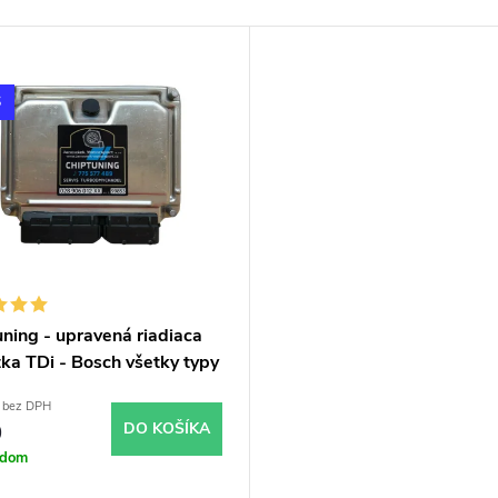
S
ning - upravená riadiaca
ka TDi - Bosch všetky typy
om
 bez DPH
0
DO KOŠÍKA
adom