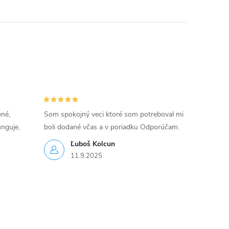
ené,
Som spokojný veci ktoré som potreboval mi
unguje,
boli dodané včas a v poriadku Odporúčam.
Ľuboš Kolcun
11.9.2025