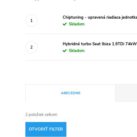
Chiptuning - upravená riadiaca jednotk
Skladom
Hybridné turbo Seat Ibiza 1.9TDi 74
Skladom
R
ABECEDNE
a
2
položiek celkom
d
OTVORIŤ FILTER