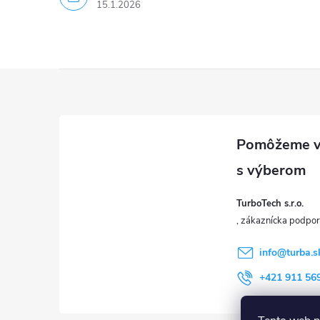
15.1.2026
u
Z
á
p
ä
TurboTech s.r.o.
t
i
info
@
turba.s
+421 911 56
e