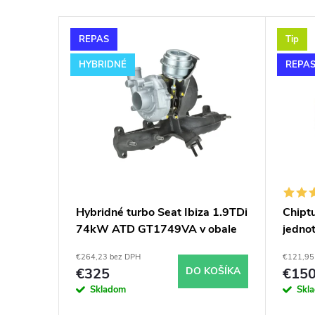
e
V
n
REPAS
Tip
ý
i
HYBRIDNÉ
REPA
p
e
i
p
s
r
p
o
Hybridné turbo Seat Ibiza 1.9TDi
Chiptu
74kW ATD GT1749VA v obale
jednot
r
d
GT1749V
sklad
€264,23 bez DPH
€121,95
o
u
€325
DO KOŠÍKA
€15
Skladom
Skl
d