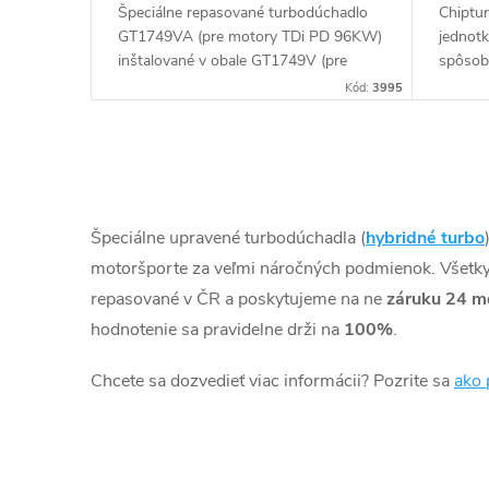
k
Špeciálne repasované turbodúchadlo
Chiptun
u
GT1749VA (pre motory TDi PD 96KW)
jednot
t
inštalované v obale GT1749V (pre
spôso
motory TDi 66-85KW). Vhodné najmä
k
Kód:
3995
o
k výkonnostným úpravam ako napr.
chiptuning. Pre vozidlá Seat Ibiza
t
v
1.9TDi 74kW ATD.
O
o
v
Špeciálne upravené turbodúchadla (
hybridné turbo
v
l
motoršporte za veľmi náročných podmienok. Všetky
repasované v ČR a poskytujeme na ne
záruku 24 m
á
hodnotenie sa pravidelne drži na
100%
.
d
Chcete sa dozvedieť viac informácii? Pozrite sa
ako 
a
c
i