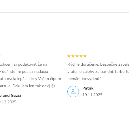
,chcem si podakovať že na
Rýchle doručenie, bezpečne zabal
deň ste mi poslali riadaciu
vrátenie zálohy za pár dní, turbo f
uto ovela lepšie ide s Vašim čipom
nemám čo vytknúť.
tartuje. Dakujem len tak dalej 👍
Patrik
19.11.2025
oland Gazsi
2.12.2025