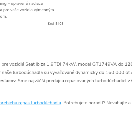
ing – upravená riadiaca
ka pre vaše vozidlo výmenným
bom.
Kód:
5403
) pre vozidlá Seat Ibiza 1.9TDi 74kW, model GT1749VA do
12
 naše turbodúchadla sú vyvažované dynamicky do 160.000 ot./
esiacov.
Sme najväčší predajca repasovaných turbodúchadiel v
prebieha repas turbodúchadla
. Potrebujete poradiť? Neváhajte a