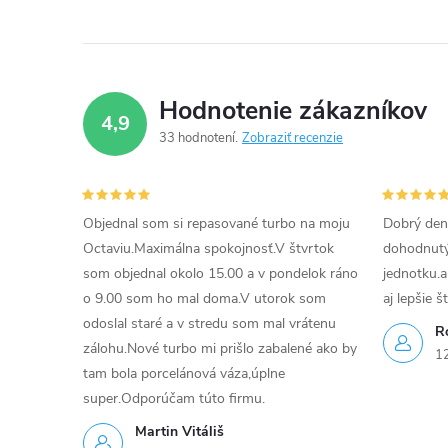
e
p
Hodnotenie zákazníkov
r
4,9
33 hodnotení
Zobraziť recenzie
v
k
Objednal som si repasované turbo na moju
Dobrý den
y
Octaviu.Maximálna spokojnosť.V štvrtok
dohodnutý 
v
som objednal okolo 15.00 a v pondelok ráno
jednotku.a
o 9.00 som ho mal doma.V utorok som
aj lepšie š
ý
odoslal staré a v stredu som mal vrátenu
R
p
zálohu.Nové turbo mi prišlo zabalené ako by
1
tam bola porcelánová váza,úplne
i
super.Odporúčam túto firmu.
s
Martin Vitáliš