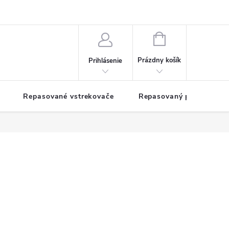
NÁKUPNÝ
KOŠÍK
Prázdny košík
Prihlásenie
Repasované vstrekovače
Repasovaný pohon TDM