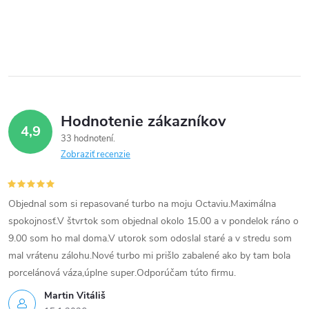
p
r
v
k
Hodnotenie zákazníkov
y
4,9
33 hodnotení
v
Zobraziť recenzie
ý
p
Objednal som si repasované turbo na moju Octaviu.Maximálna
spokojnosť.V štvrtok som objednal okolo 15.00 a v pondelok ráno o
i
9.00 som ho mal doma.V utorok som odoslal staré a v stredu som
mal vrátenu zálohu.Nové turbo mi prišlo zabalené ako by tam bola
s
porcelánová váza,úplne super.Odporúčam túto firmu.
u
Martin Vitáliš