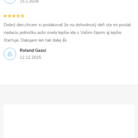
15.1.2026
Dobrý den,chcem si podakovať že na dohodnutý deň ste mi poslali
riadaciu jednotku.auto ovela lepšie ide s Vašim čipom aj lepšie
štartuje. Dakujem len tak dalej 👍
Roland Gazsi
12.12.2025
Z
á
p