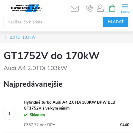
Prejsť
NÁKUPN
KOŠÍK
na
obsah
HĽADAŤ
2.0TDi 103kW
GT1752V do 170kW
Audi A4 2.0TDi 103kW
Najpredávanejšie
Hybridné turbo Audi A4 2.0TDi 103KW BPW BLB
GT1752V s veľkým sánim
Skladom
€357,72 bez DPH
€440