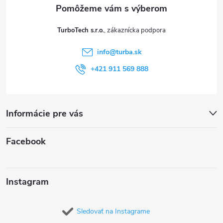
ä
t
TurboTech s.r.o.
i
info
@
turba.sk
e
+421 911 569 888
Informácie pre vás
Facebook
Instagram
Sledovať na Instagrame