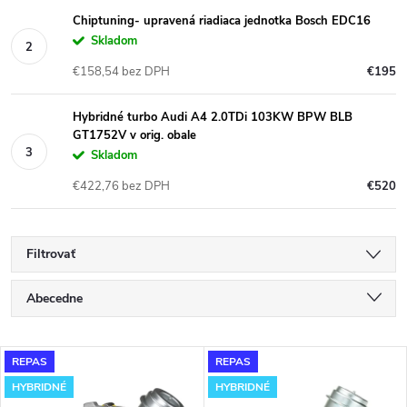
Chiptuning- upravená riadiaca jednotka Bosch EDC16
Skladom
€158,54 bez DPH
€195
Hybridné turbo Audi A4 2.0TDi 103KW BPW BLB
GT1752V v orig. obale
Skladom
€422,76 bez DPH
€520
Filtrovať
R
Abecedne
a
Najlacnejšie
V
REPAS
REPAS
Najdrahšie
d
HYBRIDNÉ
HYBRIDNÉ