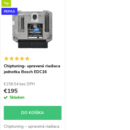
k
Tip
úpravam ako napr. chiptuning.
k
Pre vozidlá Audi A4 2.0TDi
REPAS
t
103KW BPW BLB.
t
o
o
v
v
Chiptuning- upravená riadiaca
jednotka Bosch EDC16
€158,54 bez DPH
€195
Skladom
DO KOŠÍKA
Chiptuning – upravená riadiaca