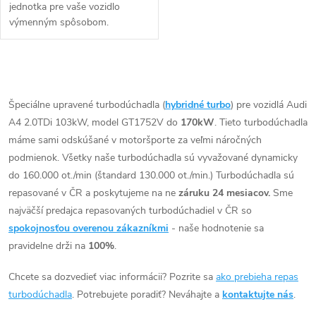
jednotka pre vaše vozidlo
výmenným spôsobom.
O
v
Špeciálne upravené turbodúchadla (
hybridné turbo
) pre vozidlá Audi
A4 2.0TDi 103kW, model GT1752V do
170kW
. Tieto turbodúchadla
l
máme sami odskúšané v motoršporte za veľmi náročných
á
podmienok. Všetky naše turbodúchadla sú vyvažované dynamicky
do 160.000 ot./min (štandard 130.000 ot./min.) Turbodúchadla sú
d
repasované v ČR a poskytujeme na ne
záruku 24 mesiacov.
Sme
najväčší predajca repasovaných turbodúchadiel v ČR so
a
spokojnosťou overenou zákazníkmi
- naše hodnotenie sa
c
pravidelne drži na
100%
.
i
Chcete sa dozvedieť viac informácii? Pozrite sa
ako prebieha repas
turbodúchadla
. Potrebujete poradiť? Neváhajte a
kontaktujte nás
.
e