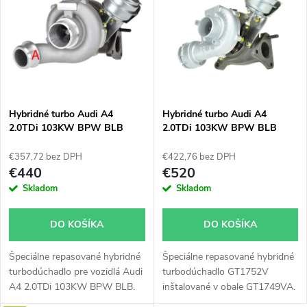
ý
Najpredávanejšie
e
p
n
i
i
s
e
Hybridné turbo Audi A4
Hybridné turbo Audi A4
2.0TDi 103KW BPW BLB
2.0TDi 103KW BPW BLB
p
GT1752V s veľkým sánim
GT1752V v orig. obale
p
€357,72 bez DPH
€422,76 bez DPH
r
€440
€520
r
Skladom
Skladom
o
o
DO KOŠÍKA
DO KOŠÍKA
d
d
Špeciálne repasované hybridné
Špeciálne repasované hybridné
u
turbodúchadlo pre vozidlá Audi
turbodúchadlo GT1752V
u
A4 2.0TDi 103KW BPW BLB.
inštalované v obale GT1749VA.
Vhodné najmä k výkonnostným