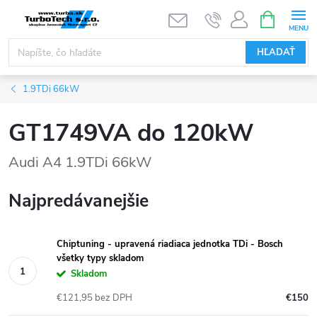
Prejsť
NÁKUPN
KOŠÍK
na
obsah
HĽADAŤ
1.9TDi 66kW
GT1749VA do 120kW
Audi A4 1.9TDi 66kW
Najpredávanejšie
Chiptuning - upravená riadiaca jednotka TDi - Bosch
všetky typy skladom
Skladom
€121,95 bez DPH
€150