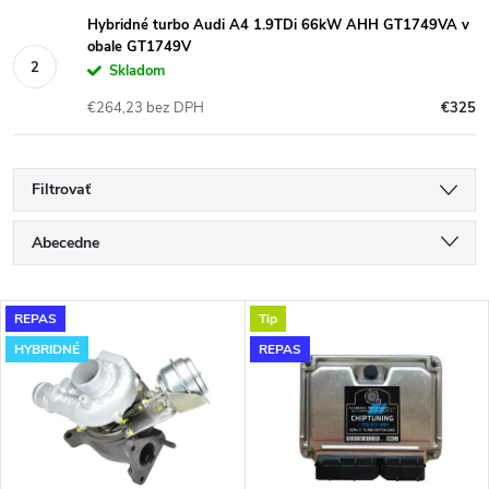
Hybridné turbo Audi A4 1.9TDi 66kW AHH GT1749VA v
obale GT1749V
Skladom
€264,23 bez DPH
€325
Filtrovať
R
Abecedne
a
Najlacnejšie
V
REPAS
Tip
Najdrahšie
d
HYBRIDNÉ
REPAS
ý
Najpredávanejšie
e
p
n