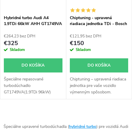
i
i
s
e
Hybridné turbo Audi A4
Chiptuning - upravená
1.9TDi 66kW AHH GT1749VA
riadiaca jednotka TDi - Bosch
p
v obale GT1749V
všetky typy skladom
p
€264,23 bez DPH
€121,95 bez DPH
r
€325
€150
r
Skladom
Skladom
o
o
DO KOŠÍKA
DO KOŠÍKA
d
d
Špeciálne repasované
Chiptuning – upravená riadiaca
u
turbodúchadlo
jednotka pre vaše vozidlo
u
GT1749VA(1.9TDi 96kW)
výmenným spôsobom.
k
inštalované v obale GT1749V
(pre motory TDi 66-85KW).
k
Vhodné najmä k výkonnostným
t
O
úpravam ako napr. chiptuning.
t
Pre vozidlá Audi A4 1.9TDi
v
Špeciálne upravené turbodúchadla (
hybridné turbo
) pre vozidlá Audi
66kW AHH.