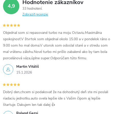
Hodnotenie zákazníkov
y
4,9
33 hodnotení
v
Zobraziť recenzie
ý
p
Objednal som si repasované turbo na moju Octaviu.Maximálna
spokojnosť.V štvrtok som objednal okolo 15.00 a v pondelok ráno o
i
9.00 som ho mal doma.V utorok som odoslal staré a v stredu som
mal vrátenu zálohu.Nové turbo mi prišlo zabalené ako by tam bola
s
porcelánová váza,úplne super.Odporúčam túto firmu.
u
Martin Vitáliš
15.1.2026
Dobrý den,chcem si podakovať že na dohodnutý deň ste mi poslali
riadaciu jednotku.auto ovela lepšie ide s Vašim čipom aj lepšie
štartuje. Dakujem len tak dalej 👍
Roland Gazsi