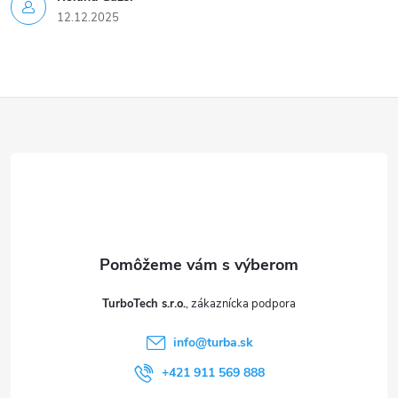
12.12.2025
Z
á
p
ä
t
TurboTech s.r.o.
i
info
@
turba.sk
e
+421 911 569 888