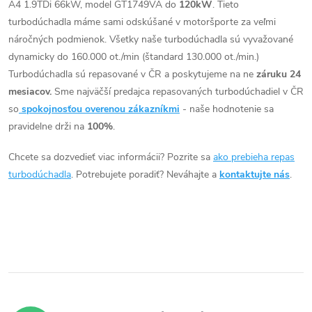
o
A4 1.9TDi 66kW, model GT1749VA do
120kW
. Tieto
o
l
turbodúchadla máme sami odskúšané v motoršporte za veľmi
v
á
náročných podmienok. Všetky naše turbodúchadla sú vyvažované
v
dynamicky do 160.000 ot./min (štandard 130.000 ot./min.)
d
Turbodúchadla sú repasované v ČR a poskytujeme na ne
záruku 24
mesiacov.
Sme najväčší predajca repasovaných turbodúchadiel v ČR
a
so
spokojnosťou overenou zákazníkmi
- naše hodnotenie sa
c
pravidelne drži na
100%
.
i
Chcete sa dozvedieť viac informácii? Pozrite sa
ako prebieha repas
turbodúchadla
. Potrebujete poradiť? Neváhajte a
kontaktujte nás
.
e
p
r
v
k