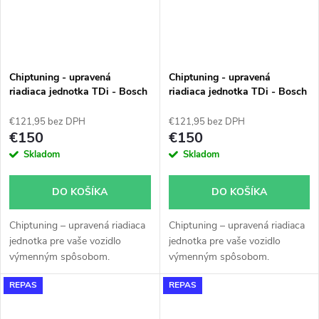
Chiptuning - upravená
Chiptuning - upravená
riadiaca jednotka TDi - Bosch
riadiaca jednotka TDi - Bosch
EDC 15 - 038906019FJ -
EDC 15 - 038906019FK -
0281010789
0281010687
€121,95 bez DPH
€121,95 bez DPH
€150
€150
Skladom
Skladom
DO KOŠÍKA
DO KOŠÍKA
Chiptuning – upravená riadiaca
Chiptuning – upravená riadiaca
jednotka pre vaše vozidlo
jednotka pre vaše vozidlo
výmenným spôsobom.
výmenným spôsobom.
REPAS
REPAS