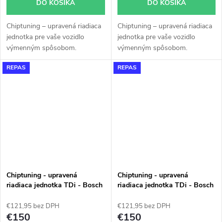
DO KOŠÍKA
DO KOŠÍKA
Chiptuning – upravená riadiaca
Chiptuning – upravená riadiaca
jednotka pre vaše vozidlo
jednotka pre vaše vozidlo
výmenným spôsobom.
výmenným spôsobom.
REPAS
REPAS
Chiptuning - upravená
Chiptuning - upravená
riadiaca jednotka TDi - Bosch
riadiaca jednotka TDi - Bosch
EDC 15 - 038906019GS -
EDC 15 - 038906019GT -
0281010940
0281010942
€121,95 bez DPH
€121,95 bez DPH
€150
€150