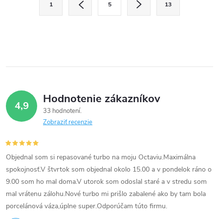
1
5
13
t
á
r
d
á
a
n
k
c
o
i
v
Hodnotenie zákazníkov
4,9
a
e
33 hodnotení
n
Zobraziť recenzie
p
i
e
r
Objednal som si repasované turbo na moju Octaviu.Maximálna
v
spokojnosť.V štvrtok som objednal okolo 15.00 a v pondelok ráno o
9.00 som ho mal doma.V utorok som odoslal staré a v stredu som
k
mal vrátenu zálohu.Nové turbo mi prišlo zabalené ako by tam bola
porcelánová váza,úplne super.Odporúčam túto firmu.
y