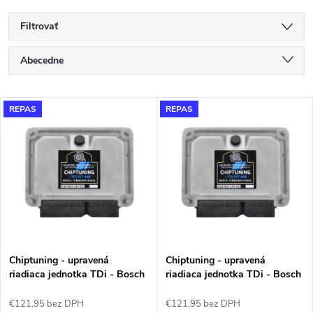
Filtrovať
R
Abecedne
a
Najlacnejšie
V
REPAS
REPAS
Najdrahšie
d
ý
Najpredávanejšie
e
p
n
i
i
s
e
Chiptuning - upravená
Chiptuning - upravená
riadiaca jednotka TDi - Bosch
riadiaca jednotka TDi - Bosch
p
EDC 15 - 038906019ET -
EDC 15 - 038906019FA -
p
0281010630
0281010629
€121,95 bez DPH
€121,95 bez DPH