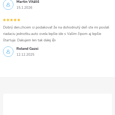
Martin Vitáliš
v
15.1.2026
ý
p
Dobrý den,chcem si podakovať že na dohodnutý deň ste mi poslali
riadaciu jednotku.auto ovela lepšie ide s Vašim čipom aj lepšie
i
štartuje. Dakujem len tak dalej 👍
s
Roland Gazsi
12.12.2025
u
Z
á
p