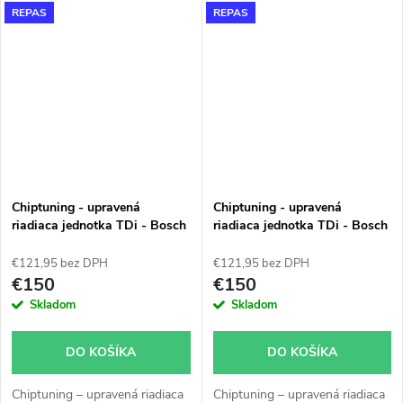
REPAS
REPAS
Chiptuning - upravená
Chiptuning - upravená
riadiaca jednotka TDi - Bosch
riadiaca jednotka TDi - Bosch
EDC 15 - 038906019GC -
EDC 15 - 038906019GL-
0281010892
0281010944
€121,95 bez DPH
€121,95 bez DPH
€150
€150
Skladom
Skladom
DO KOŠÍKA
DO KOŠÍKA
Chiptuning – upravená riadiaca
Chiptuning – upravená riadiaca