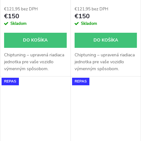
EDC 15 - 038906019HJ -
EDC 15 - 038906019HT -
0281010977
0281010947
€121,95 bez DPH
€121,95 bez DPH
€150
€150
Skladom
Skladom
DO KOŠÍKA
DO KOŠÍKA
Chiptuning – upravená riadiaca
Chiptuning – upravená riadiaca
jednotka pre vaše vozidlo
jednotka pre vaše vozidlo
výmenným spôsobom.
výmenným spôsobom.
REPAS
REPAS