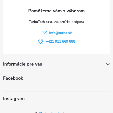
ä
t
TurboTech s.r.o.
i
info
@
turba.sk
e
+421 911 569 888
Informácie pre vás
Facebook
Instagram