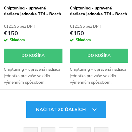
Chiptuning - upravená
Chiptuning - upravená
riadiaca jednotka TDi - Bosch
riadiaca jednotka TDi - Bosch
EDC 15 - 038906019J -
EDC 15 - 038906019JL -
0281010216
0281011036
€121,95 bez DPH
€121,95 bez DPH
€150
€150
Skladom
Skladom
DO KOŠÍKA
DO KOŠÍKA
Chiptuning – upravená riadiaca
Chiptuning – upravená riadiaca
jednotka pre vaše vozidlo
jednotka pre vaše vozidlo
výmenným spôsobom.
výmenným spôsobom.
O
NAČÍTAŤ 20 ĎALŠÍCH
v
l
S