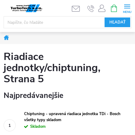
Prejsť
NÁKUPN
KOŠÍK
na
obsah
HĽADAŤ
Domov
Riadiace
jednotky/chiptuning
,
Strana 5
Najpredávanejšie
Chiptuning - upravená riadiaca jednotka TDi - Bosch
všetky typy skladom
Skladom