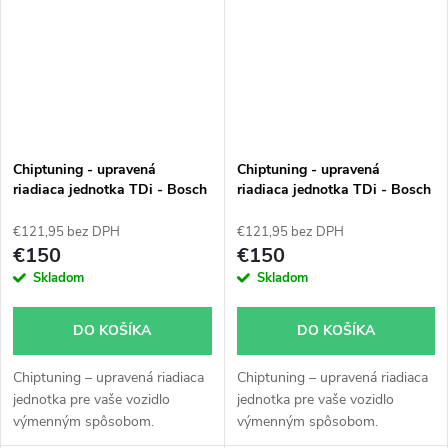
Chiptuning - upravená
Chiptuning - upravená
riadiaca jednotka TDi - Bosch
riadiaca jednotka TDi - Bosch
EDC 15 - 038906019FP -
EDC 15 - 038906019FT -
0281010729
0281010981
€121,95 bez DPH
€121,95 bez DPH
€150
€150
Skladom
Skladom
DO KOŠÍKA
DO KOŠÍKA
Chiptuning – upravená riadiaca
Chiptuning – upravená riadiaca
jednotka pre vaše vozidlo
jednotka pre vaše vozidlo
výmenným spôsobom.
výmenným spôsobom.