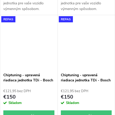
jednotka pre vaše vozidlo
jednotka pre vaše vozidlo
výmenným spôsobom.
výmenným spôsobom.
REPAS
REPAS
Chiptuning - upravená
Chiptuning - upravená
riadiaca jednotka TDi - Bosch
riadiaca jednotka TDi - Bosch
EDC 15 - 038906019GM -
EDC 15 - 038906019GQ -
0281010945
0281010941
€121,95 bez DPH
€121,95 bez DPH
€150
€150
Skladom
Skladom