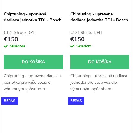
Chiptuning - upravená
Chiptuning - upravená
riadiaca jednotka TDi - Bosch
riadiaca jednotka TDi - Bosch
EDC 15 - 038906019FG -
EDC 15 - 038906019FH -
0281010702
0281010670
€121,95 bez DPH
€121,95 bez DPH
€150
€150
Skladom
Skladom
DO KOŠÍKA
DO KOŠÍKA
Chiptuning – upravená riadiaca
Chiptuning – upravená riadiaca
jednotka pre vaše vozidlo
jednotka pre vaše vozidlo
výmenným spôsobom.
výmenným spôsobom.
REPAS
REPAS