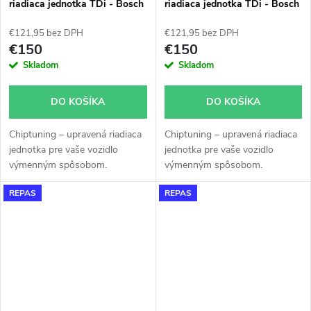
riadiaca jednotka TDi - Bosch
riadiaca jednotka TDi - Bosch
EDC 15 - 038906019FC -
EDC 15 - 038906019FF
0281010751
0281010662
€121,95 bez DPH
€121,95 bez DPH
€150
€150
Skladom
Skladom
DO KOŠÍKA
DO KOŠÍKA
Chiptuning – upravená riadiaca
Chiptuning – upravená riadiaca
jednotka pre vaše vozidlo
jednotka pre vaše vozidlo
výmenným spôsobom.
výmenným spôsobom.
REPAS
REPAS