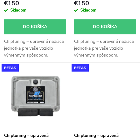
r
€150
€150
r
Skladom
Skladom
o
o
DO KOŠÍKA
DO KOŠÍKA
d
d
Chiptuning – upravená riadiaca
Chiptuning – upravená riadiaca
u
jednotka pre vaše vozidlo
jednotka pre vaše vozidlo
u
výmenným spôsobom.
výmenným spôsobom.
k
REPAS
REPAS
k
t
t
o
o
v
v
Chiptuning - upravená
Chiptuning - upravená