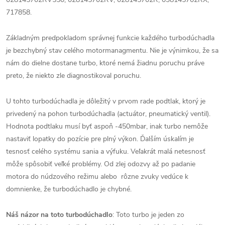
717858.
Základným predpokladom správnej funkcie každého turbodúchadla
je bezchybný stav celého motormanagmentu. Nie je výnimkou, že sa
nám do dielne dostane turbo, ktoré nemá žiadnu poruchu práve
preto, že niekto zle diagnostikoval poruchu.
U tohto turbodúchadla je dôležitý v prvom rade podtlak, ktorý je
privedený na pohon turbodúchadla (actuátor, pneumatický ventil).
Hodnota podtlaku musí byť aspoň -450mbar, inak turbo nemôže
nastaviť lopatky do pozície pre plný výkon. Ďalším úskalím je
tesnosť celého systému sania a výfuku. Veľakrát malá netesnosť
môže spôsobiť veľké problémy. Od zlej odozvy až po padanie
motora do núdzového režimu alebo rôzne zvuky vedúce k
domnienke, že turbodúchadlo je chybné.
Náš názor na toto turbodúchadlo
: Toto turbo je jeden zo