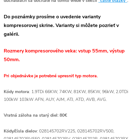
dúchadlách sa dočítate na tomto webe v sekcii
"časté otázky"
.
Do poznámky prosíme o uvedenie varianty
kompresorovej skrine. Varianty si môžete pozrieť v
galérii.
Rozmery kompresorového veka: vstup 55mm, výstup
50mm.
Pri objednávke je potrebné upresniť typ motora.
Kódy motora
: 1.9TDi 66KW, 74KW, 81KW, 85KW, 96kW, 2.0TDi
100kW 103kW AFN, AUY, AJM, ATJ, ATD, AVB, AVG.
Vratná záloha na starý diel: 80€
Kódy/čísla dielov
: 028145702RV225, 028145702RV500,
028145702RV550, 028145702RV, 028145702R, 038145702RX,