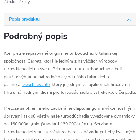
Záruka
:
2 roky
Popis produktu
Podrobný popis
Kompletne repasované originálne turbodúchadlo talianskej
spoločnosti Garrett, ktorá je jedným z najväčších výrobcov
turbodúchadiel na svete. Pri oprave tohto turbodúchadla boli
použité výhradne náhradné diely od nášho talianskeho
partnera
Diesel Levante
, ktorý je jedným z najsilnejších hráčov na
trhu s náhradnými dielmi pre turbodúchadla a vstrekovacie čerpadla.
Pretože sa okrem iného zaoberáme chiptuningom a výkonnostnými
úpravami, tak sú všetky naše turbodúchadla vyvažované dynamicky
do 160.000ot./min (štandard 130.000ot./min.). Servisom
turbodúchadiel sme sa začali zaoberať z dôvodu potreby kvalitných
turbodúchadiel pre našu práci a pri záplave nášho trhu nekvalitnými