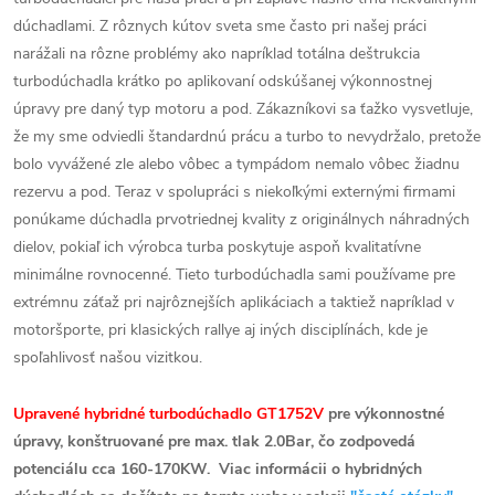
dúchadlami. Z rôznych kútov sveta sme často pri našej práci
narážali na rôzne problémy ako napríklad totálna deštrukcia
turbodúchadla krátko po aplikovaní odskúšanej výkonnostnej
úpravy pre daný typ motoru a pod. Zákazníkovi sa ťažko vysvetluje,
že my sme odviedli štandardnú prácu a turbo to nevydržalo, pretože
bolo vyvážené zle alebo vôbec a tympádom nemalo vôbec žiadnu
rezervu a pod. Teraz v spolupráci s niekoľkými externými firmami
ponúkame dúchadla prvotriednej kvality z originálnych náhradných
dielov, pokiaľ ich výrobca turba poskytuje aspoň kvalitatívne
minimálne rovnocenné. Tieto turbodúchadla sami používame pre
extrémnu záťaž pri najrôznejších aplikáciach a taktiež napríklad v
motoršporte, pri klasických rallye aj iných disciplínách, kde je
spoľahlivosť našou vizitkou.
Upravené hybridné turbodúchadlo GT1752V
pre výkonnostné
úpravy, konštruované pre max. tlak 2.0Bar, čo zodpovedá
potenciálu cca 160-170KW. Viac informácii o hybridných