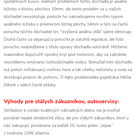
spoľahlivých kusov. Jediným problémom tohto dúchadla je axiálne
ložisko s klznou plochou 10mm, ale tento problém sa u našich
dúchadiel nevyskytuje, pretože ho nahradzujeme novším typom
axiálneho ložiska s priemerom klznej plochy 14mm a tým sa častá
porucha týchto dúchadiel tzv. "zvýšená axiálna vôľa" úplne eliminuje.
Druhá často sa objavujúca porucha je zatuhlá regulácia, ale túto
poruchu nedokážeme z titulu opravy dúchadla odstrániť. Môžeme
maximálne doporučiť spodný kryt pod motorom, aby sa zabránilo
neustálemu omývaniu turbodúchadla vodou. Bohužiaľ toto dúchadlo
má pohon inštalovaný osičkou hore a tak všetky nečistoty a voda sa
dostávajú priamo do pohonu. O tejto problematike pojednáva hlbšie
článok v sekcii časté otázky.
Výhody pre stálych zákazníkov, autoservisy:
Vzhľadom k cenám kvalitných náhradných dielov nie je možné
ponúkať nejaké dodatočné zľavy, ale pre stálych zákazníkov, ktorí u
nás nakupujú, ponúkame za každé 10. turbo jeden „repas“
v hodnote 230€ zdarma.