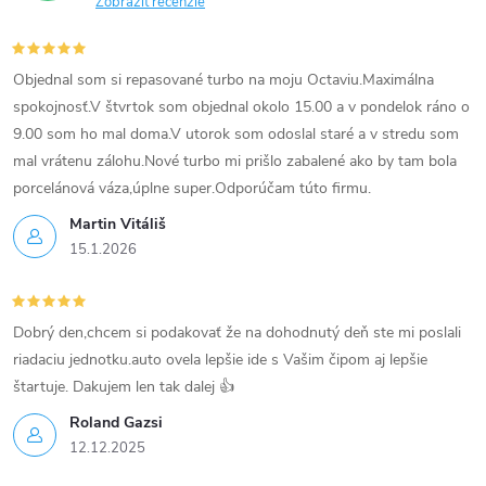
Zobraziť recenzie
Objednal som si repasované turbo na moju Octaviu.Maximálna
spokojnosť.V štvrtok som objednal okolo 15.00 a v pondelok ráno o
9.00 som ho mal doma.V utorok som odoslal staré a v stredu som
mal vrátenu zálohu.Nové turbo mi prišlo zabalené ako by tam bola
porcelánová váza,úplne super.Odporúčam túto firmu.
Martin Vitáliš
15.1.2026
Dobrý den,chcem si podakovať že na dohodnutý deň ste mi poslali
riadaciu jednotku.auto ovela lepšie ide s Vašim čipom aj lepšie
štartuje. Dakujem len tak dalej 👍
Roland Gazsi
12.12.2025