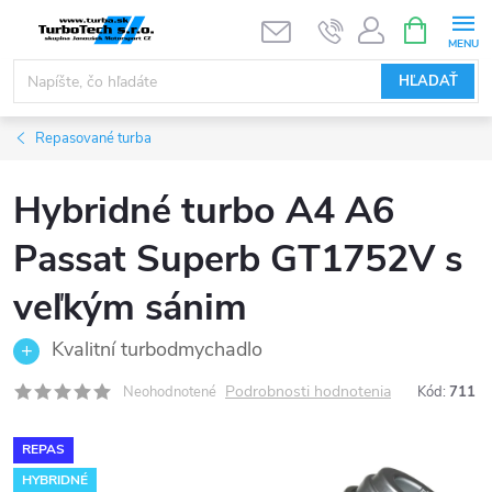
Prejsť
NÁKUPN
KOŠÍK
na
obsah
HĽADAŤ
Repasované turba
Hybridné turbo A4 A6
Passat Superb GT1752V s
veľkým sánim
Kvalitní turbodmychadlo
Podrobnosti hodnotenia
Neohodnotené
Kód:
711
REPAS
HYBRIDNÉ