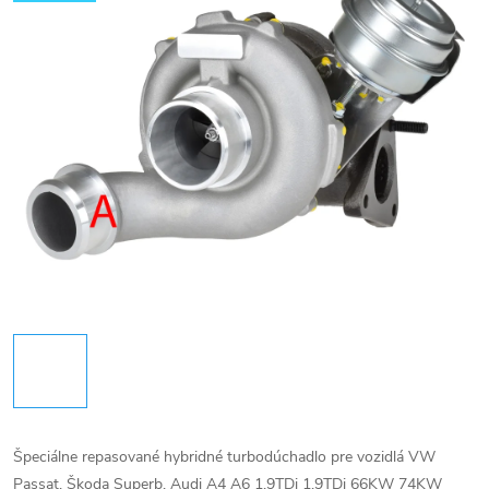
Špeciálne repasované hybridné turbodúchadlo pre vozidlá VW
Passat, Škoda Superb, Audi A4 A6 1.9TDi 1,9TDi 66KW 74KW