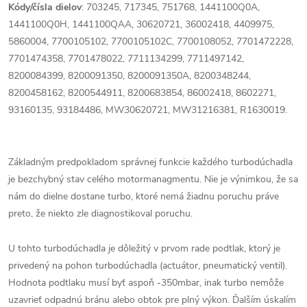
Kódy/čísla dielov
: 703245, 717345, 751768, 1441100Q0A,
1441100Q0H, 1441100QAA, 30620721, 36002418, 4409975,
5860004, 7700105102, 7700105102C, 7700108052, 7701472228,
7701474358, 7701478022, 7711134299, 7711497142,
8200084399, 8200091350, 8200091350A, 8200348244,
8200458162, 8200544911, 8200683854, 86002418, 8602271,
93160135, 93184486, MW30620721, MW31216381, R1630019.
Základným predpokladom správnej funkcie každého turbodúchadla
je bezchybný stav celého motormanagmentu. Nie je výnimkou, že sa
nám do dielne dostane turbo, ktoré nemá žiadnu poruchu práve
preto, že niekto zle diagnostikoval poruchu.
U tohto turbodúchadla je dôležitý v prvom rade podtlak, ktorý je
privedený na pohon turbodúchadla (actuátor, pneumatický ventil).
Hodnota podtlaku musí byť aspoň -350mbar, inak turbo nemôže
uzavrieť odpadnú bránu alebo obtok pre plný výkon. Ďalším úskalím