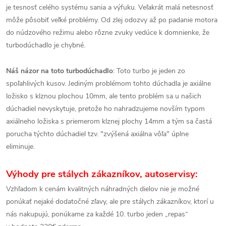
je tesnosť celého systému sania a výfuku. Veľakrát malá netesnosť
môže pôsobiť veľké problémy. Od zlej odozvy až po padanie motora
do núdzového režimu alebo rôzne zvuky vedúce k domnienke, že
turbodúchadlo je chybné.
Náš názor na toto turbodúchadlo
: Toto turbo je jeden zo
spoľahlivých kusov. Jediným problémom tohto dúchadla je axiálne
ložisko s klznou plochou 10mm, ale tento problém sa u našich
dúchadiel nevyskytuje, pretože ho nahradzujeme novším typom
axiálneho ložiska s priemerom klznej plochy 14mm a tým sa častá
porucha týchto dúchadiel tzv. "zvýšená axiálna vôľa" úplne
eliminuje.
Výhody pre stálych zákazníkov, autoservisy:
Vzhľadom k cenám kvalitných náhradných dielov nie je možné
ponúkať nejaké dodatočné zľavy, ale pre stálych zákazníkov, ktorí u
nás nakupujú, ponúkame za každé 10. turbo jeden „repas“