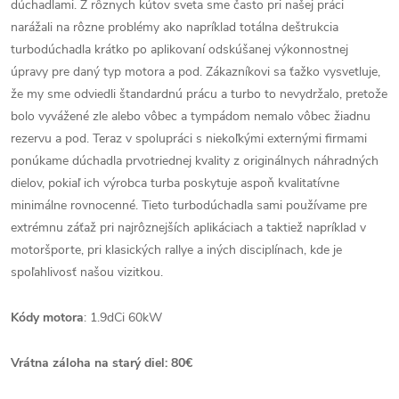
dúchadlami. Z rôznych kútov sveta sme často pri našej práci
narážali na rôzne problémy ako napríklad totálna deštrukcia
turbodúchadla krátko po aplikovaní odskúšanej výkonnostnej
úpravy pre daný typ motora a pod. Zákazníkovi sa ťažko vysvetluje,
že my sme odviedli štandardnú prácu a turbo to nevydržalo, pretože
bolo vyvážené zle alebo vôbec a tympádom nemalo vôbec žiadnu
rezervu a pod. Teraz v spolupráci s niekoľkými externými firmami
ponúkame dúchadla prvotriednej kvality z originálnych náhradných
dielov, pokiaľ ich výrobca turba poskytuje aspoň kvalitatívne
minimálne rovnocenné. Tieto turbodúchadla sami používame pre
extrémnu záťaž pri najrôznejších aplikáciach a taktiež napríklad v
motoršporte, pri klasických rallye a iných disciplínach, kde je
spoľahlivosť našou vizitkou.
Kódy motora
: 1.9dCi 60kW
Vrátna záloha na starý diel: 80€