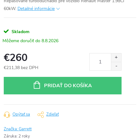
Repasované turbodúchadlo pre vozidlo Renault Master 1.9dCi
60kW.
Detailné informácie
Skladom
8.8.2026
€260
€211,38 bez DPH
Jednotková
cena:
PRIDAŤ DO KOŠÍKA
Opýtať sa
Zdieľať
Značka:
Garrett
Záruka
:
2 roky