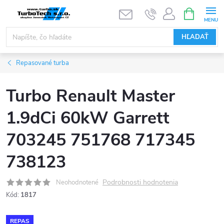
Prejsť
NÁKUPN
KOŠÍK
na
obsah
HĽADAŤ
Repasované turba
Turbo Renault Master
1.9dCi 60kW Garrett
703245 751768 717345
738123
Podrobnosti hodnotenia
Neohodnotené
Kód:
1817
REPAS