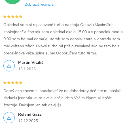
Zobraziť recenzie
Objednal som si repasované turbo na moju Octaviu.Maximálna
spokojnosť.V štvrtok som objednal okolo 15.00 a v pondelok ráno o
9.00 som ho mal doma.V utorok som odoslal staré a v stredu som
mal vrátenu zálohu.Nové turbo mi prišlo zabalené ako by tam bola
porcelánová váza,úplne super.Odporúčam túto firmu.
Martin Vitáliš
15.1.2026
Dobrý den,chcem si podakovať že na dohodnutý deň ste mi poslali
riadaciu jednotku.auto ovela lepšie ide s Vašim čipom aj lepšie
štartuje. Dakujem len tak dalej 👍
Roland Gazsi
12.12.2025