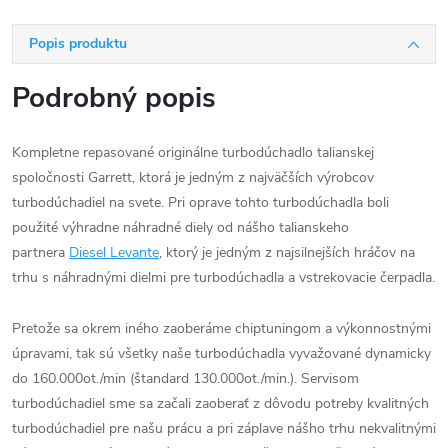
Popis produktu
Podrobný popis
Kompletne repasované originálne turbodúchadlo talianskej
spoločnosti Garrett, ktorá je jedným z najväčších výrobcov
turbodúchadiel na svete. Pri oprave tohto turbodúchadla boli
použité výhradne náhradné diely od nášho talianskeho
partnera
Diesel Levante
, ktorý je jedným z najsilnejších hráčov na
trhu s náhradnými dielmi pre turbodúchadla a vstrekovacie čerpadla.
Pretože sa okrem iného zaoberáme chiptuningom a výkonnostnými
úpravami, tak sú všetky naše turbodúchadla vyvažované dynamicky
do 160.000ot./min (štandard 130.000ot./min.). Servisom
turbodúchadiel sme sa začali zaoberať z dôvodu potreby kvalitných
turbodúchadiel pre našu prácu a pri záplave nášho trhu nekvalitnými