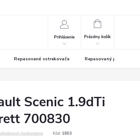
NÁKUPNÝ
KOŠÍK
Prázdny košík
Prihlásenie
Repasované vstrekovače
Repasovaný pohon TDM
ult Scenic 1.9dTi
ett 700830
drobnosti hodnotenia
Kód:
1803