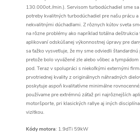
130.000ot./min.). Servisom turbodúchadiel sme sa 
potreby kvalitných turbodúchadiel pre našu prácu a 
nekvalitnými dúchadlami. Z rôznych kútov sveta sme 
na rôzne problémy ako napríklad totálna deštrukcia
aplikovaní odskúšanej výkonnostnej úpravy pre dan
sa ťažko vysvetluje, že my sme odviedli štandardnú 
pretože bolo vyvážené zle alebo vôbec a tympádom
pod. Teraz v spolupráci s niekoľkými externými fi
prvotriednej kvality z originálnych náhradných dielo
poskytuje aspoň kvalitatívne minimálne rovnocenné
používame pre extrémnú záťaž pri najrôznejších apli
motoršporte, pri klasických rallye aj iných disciplín
vizitkou.
Kódy motora
: 1.9dTi 59kW