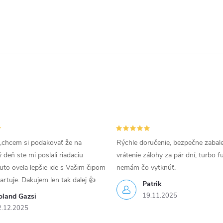
,chcem si podakovať že na
Rýchle doručenie, bezpečne zabal
deň ste mi poslali riadaciu
vrátenie zálohy za pár dní, turbo f
uto ovela lepšie ide s Vašim čipom
nemám čo vytknúť.
tartuje. Dakujem len tak dalej 👍
Patrik
19.11.2025
oland Gazsi
2.12.2025