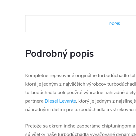
POPIS
Podrobný popis
Kompletne repasované originálne turbodúchadlo tali
ktorá je jedným z najväčších výrobcov turbodúchadie
turbodúchadla boli použité výhradne náhradné diely
partnera
Diesel Levante
, ktorý je jedným z najsilnej
náhradnými dielmi pre turbodúchadla a vstrekovacie
Pretože sa okrem iného zaoberáme chiptuningom a
sú všetky naše turbodúchadla vyvažované dynamic