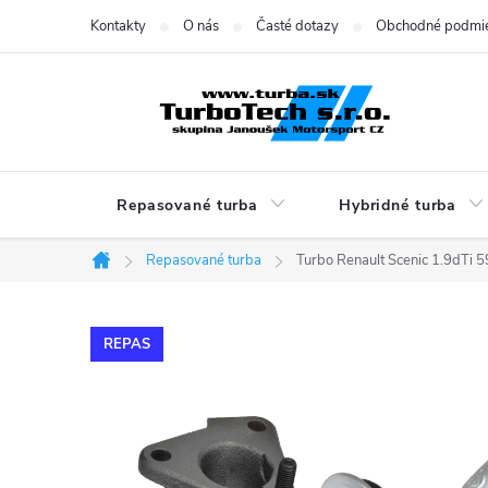
Prejsť
Kontakty
O nás
Časté dotazy
Obchodné podmi
na
obsah
Repasované turba
Hybridné turba
Repasované turba
Turbo Renault Scenic 1.9dTi
Domov
REPAS