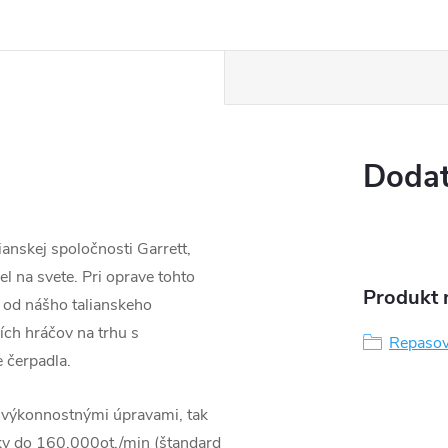
Dodat
anskej spoločnosti Garrett,
l na svete. Pri oprave tohto
Produkt n
 od nášho talianskeho
ších hráčov na trhu s
Repasov
 čerpadla.
 výkonnostnými úpravami, tak
ky do 160.000ot./min (štandard