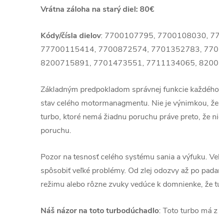
Vrátna záloha na starý diel: 80€
Kódy/čísla dielov
:
7700107795,
7700108030,
7
7
7700115414,
7700872574,
7701352783,
770
8200715891,
7701473551,
7711134065,
8200
Základným predpokladom správnej funkcie každého
stav celého motormanagmentu. Nie je výnimkou, že
turbo, ktoré nemá žiadnu poruchu práve preto, že ni
poruchu.
Pozor na tesnosť celého systému sania a výfuku. V
spôsobiť veľké problémy. Od zlej odozvy až po pad
režimu alebo rôzne zvuky vedúce k domnienke, že t
Náš názor na toto turbodúchadlo
: Toto turbo má 