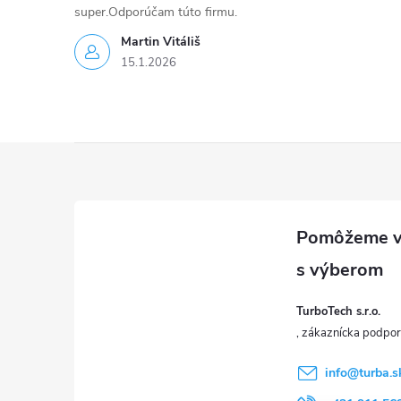
super.Odporúčam túto firmu.
Martin Vitáliš
15.1.2026
Z
á
p
ä
TurboTech s.r.o.
t
i
info
@
turba.s