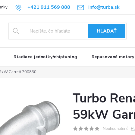
+421 911 569 888
info@turba.sk
enky
GDPR
HĽADAŤ
Riadiace jednotky/chiptuning
Repasované motory
 59kW Garrett 700830
Turbo Rena
59kW Garr
Po
Neohodnotené