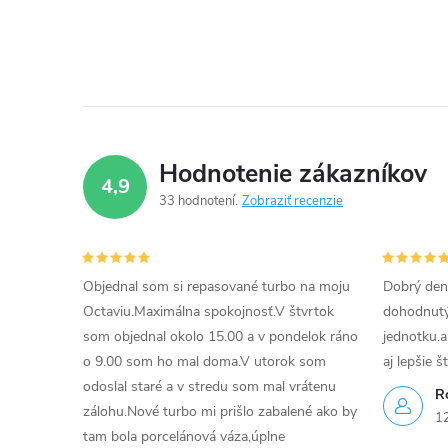
Hodnotenie zákazníkov
4,9
33 hodnotení
Zobraziť recenzie
Objednal som si repasované turbo na moju
Dobrý den
Octaviu.Maximálna spokojnosť.V štvrtok
dohodnutý 
som objednal okolo 15.00 a v pondelok ráno
jednotku.a
o 9.00 som ho mal doma.V utorok som
aj lepšie š
odoslal staré a v stredu som mal vrátenu
R
zálohu.Nové turbo mi prišlo zabalené ako by
1
tam bola porcelánová váza,úplne