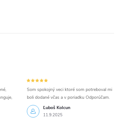
ené,
Som spokojný veci ktoré som potreboval mi
unguje,
boli dodané včas a v poriadku Odporúčam.
Ľuboš Kolcun
11.9.2025