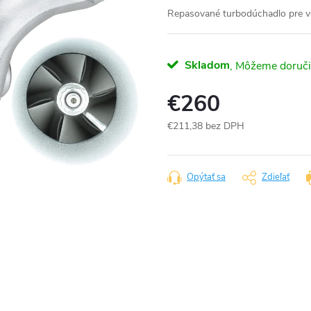
Repasované turbodúchadlo pre vo
Skladom
€260
€211,38 bez DPH
Jednotková
cena:
Opýtať sa
Zdieľať