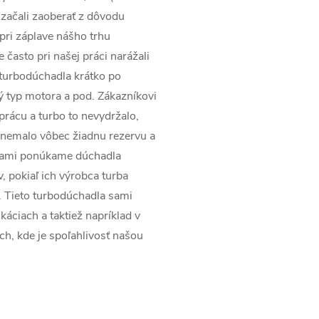
začali zaoberať z dôvodu
pri záplave nášho trhu
často pri našej práci narážali
 turbodúchadla krátko po
ý typ motora a pod. Zákazníkovi
prácu a turbo to nevydržalo,
 nemalo vôbec žiadnu rezervu a
rmami ponúkame dúchadla
v, pokiaľ ich výrobca turba
. Tieto turbodúchadla sami
káciach a taktiež napríklad v
ach, kde je spoľahlivosť našou