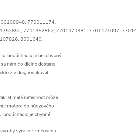
700108948,
770011174,
1352852,
7701352862,
7701470381,
7701471097,
7701
107826,
8601640
.
 turbodúchadla je bezchybný
 sa nám do dielne dostane
ekto zle diagnostikoval
eľakrát malá netesnosť môže
anie motora do núdzového
urbodúchadlo je chybné.
z výroby výrazne zmenšenú