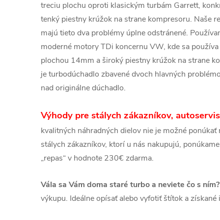
treciu plochu oproti klasickým turbám Garrett, k
tenký piestny krúžok na strane kompresoru. Naše r
majú tieto dva problémy úplne odstránené. Používa
moderné motory TDi koncernu VW, kde sa používa vý
plochou 14mm a široký piestny krúžok na strane kom
je turbodúchadlo zbavené dvoch hlavných problémov,
nad originálne dúchadlo.
Výhody pre stálych zákazníkov, autoservis
kvalitných náhradných dielov nie je možné ponúkať n
stálych zákazníkov, ktorí u nás nakupujú, ponúkame
„repas“ v hodnote 230€ zdarma.
Vála sa Vám doma staré turbo a neviete čo s ním?
výkupu. Ideálne opísať alebo vyfotiť štítok a získan