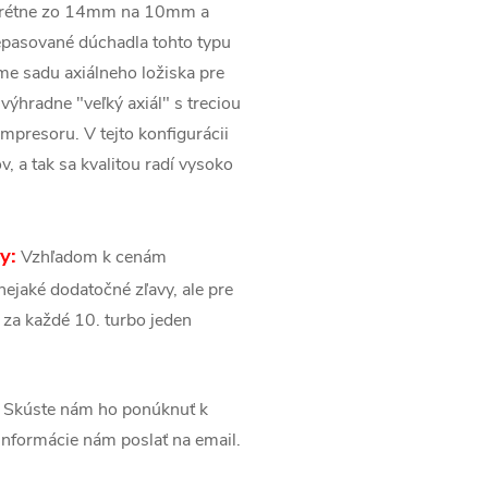
onkrétne zo 14mm na 10mm a
epasované dúchadla tohto typu
me sadu axiálneho ložiska pre
hradne "veľký axiál" s treciou
presoru. V tejto konfigurácii
 a tak sa kvalitou radí vysoko
y:
Vzhľadom k cenám
ejaké dodatočné zľavy, ale pre
 za každé 10. turbo jeden
Skúste nám ho ponúknuť k
é informácie nám poslať na email.