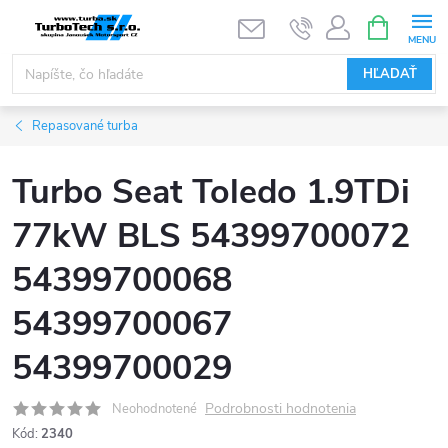
Prejsť
NÁKUPN
KOŠÍK
na
obsah
HĽADAŤ
Repasované turba
Turbo Seat Toledo 1.9TDi
77kW BLS 54399700072
54399700068
54399700067
54399700029
Podrobnosti hodnotenia
Neohodnotené
Kód:
2340