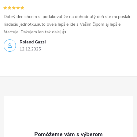
Dobrý den,chcem si podakovať že na dohodnutý deň ste mi poslali
riadaciu jednotku.auto ovela lepšie ide s Vašim čipom aj lepšie
štartuje. Dakujem len tak dalej 👍
Roland Gazsi
12.12.2025
Z
á
p
ä