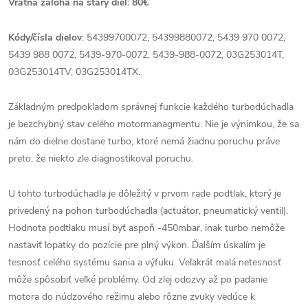
Vrátna záloha na starý diel: 80€
Kódy/čísla dielov
: 54399700072, 54399880072, 5439 970 0072,
5439 988 0072, 5439-970-0072, 5439-988-0072, 03G253014T,
03G253014TV, 03G253014TX.
Základným predpokladom správnej funkcie každého turbodúchadla
je bezchybný stav celého motormanagmentu. Nie je výnimkou, že sa
nám do dielne dostane turbo, ktoré nemá žiadnu poruchu práve
preto, že niekto zle diagnostikoval poruchu.
U tohto turbodúchadla je dôležitý v prvom rade podtlak, ktorý je
privedený na pohon turbodúchadla (actuátor, pneumatický ventil).
Hodnota podtlaku musí byť aspoň -450mbar, inak turbo nemôže
nastaviť lopatky do pozície pre plný výkon. Ďalším úskalím je
tesnosť celého systému sania a výfuku. Veľakrát malá netesnosť
môže spôsobiť veľké problémy. Od zlej odozvy až po padanie
motora do núdzového režimu alebo rôzne zvuky vedúce k