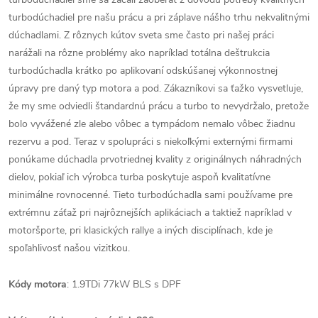
turbodúchadiel pre našu prácu a pri záplave nášho trhu nekvalitnými
dúchadlami. Z rôznych kútov sveta sme často pri našej práci
narážali na rôzne problémy ako napríklad totálna deštrukcia
turbodúchadla krátko po aplikovaní odskúšanej výkonnostnej
úpravy pre daný typ motora a pod. Zákazníkovi sa ťažko vysvetluje,
že my sme odviedli štandardnú prácu a turbo to nevydržalo, pretože
bolo vyvážené zle alebo vôbec a tympádom nemalo vôbec žiadnu
rezervu a pod. Teraz v spolupráci s niekoľkými externými firmami
ponúkame dúchadla prvotriednej kvality z originálnych náhradných
dielov, pokiaľ ich výrobca turba poskytuje aspoň kvalitatívne
minimálne rovnocenné. Tieto turbodúchadla sami používame pre
extrémnu záťaž pri najrôznejších aplikáciach a taktiež napríklad v
motoršporte, pri klasických rallye a iných disciplínach, kde je
spoľahlivosť našou vizitkou.
Kódy motora
: 1.9TDi 77kW BLS s DPF