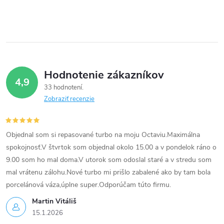
Hodnotenie zákazníkov
4,9
33 hodnotení
Zobraziť recenzie
Objednal som si repasované turbo na moju Octaviu.Maximálna
spokojnosť.V štvrtok som objednal okolo 15.00 a v pondelok ráno o
9.00 som ho mal doma.V utorok som odoslal staré a v stredu som
mal vrátenu zálohu.Nové turbo mi prišlo zabalené ako by tam bola
porcelánová váza,úplne super.Odporúčam túto firmu.
Martin Vitáliš
15.1.2026