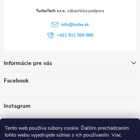
t
TurboTech s.r.o.
i
info
@
turba.sk
e
+421 911 569 888
Informácie pre vás
Facebook
Instagram
Sledovať na Instagrame
Tento web používa súbory cookie. Ďalším prechádzaním
tohto webu vyjadrujete súhlas s ich používaním. Viac