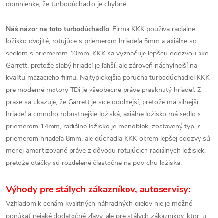
domnienke, že turbodúchadlo je chybné.
Náš názor na toto turbodúchadlo
: Firma KKK používa radiálne
ložisko dvojité, rotujúce s priemerom hriadeľa 6mm a axiálne so
sedlom s priemerom 10mm. KKK sa vyznačuje lepšou odozvou ako
Garrett, pretože slabý hriadeľ je ľahší, ale zároveň náchylnejší na
kvalitu mazacieho filmu. Najtypickejšia porucha turbodúchadiel KKK
pre moderné motory TDi je všeobecne práve prasknutý hriadeľ. Z
praxe sa ukazuje, že Garrett je síce odolnejší, pretože má silnejší
hriadeľ a omnoho robustnejšie ložiská, axiálne ložisko má sedlo s
priemerom 14mm, radiálne ložisko je monoblok, zostavený typ, s
priemerom hriadeľa 8mm, ale dúchadla KKK okrem lepšej odozvy sú
menej amortizované práve z dôvodu rotujúcich radiálnych ložisiek,
pretože otáčky sú rozdelené čiastočne na povrchu ložiska.
Výhody pre stálych zákazníkov, autoservisy:
Vzhľadom k cenám kvalitných náhradných dielov nie je možné
ponúkať nejaké dodatočné zľavy, ale pre stálych zákazníkov, ktorí u