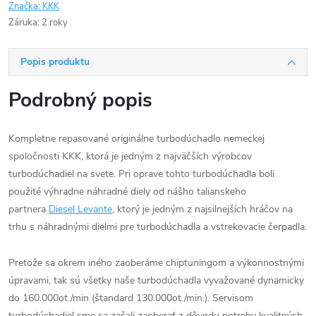
Značka:
KKK
Záruka
:
2 roky
Popis produktu
Podrobný popis
Kompletne repasované originálne turbodúchadlo nemeckej
spoločnosti KKK, ktorá je jedným z najväčších výrobcov
turbodúchadiel na svete. Pri oprave tohto turbodúchadla boli
použité výhradne náhradné diely od nášho talianskeho
partnera
Diesel Levante
, ktorý je jedným z najsilnejších hráčov na
trhu s náhradnými dielmi pre turbodúchadla a vstrekovacie čerpadla.
Pretože sa okrem iného zaoberáme chiptuningom a výkonnostnými
úpravami, tak sú všetky naše turbodúchadla vyvažované dynamicky
do 160.000ot./min (štandard 130.000ot./min.). Servisom
turbodúchadiel sme sa začali zaoberať z dôvodu potreby kvalitných